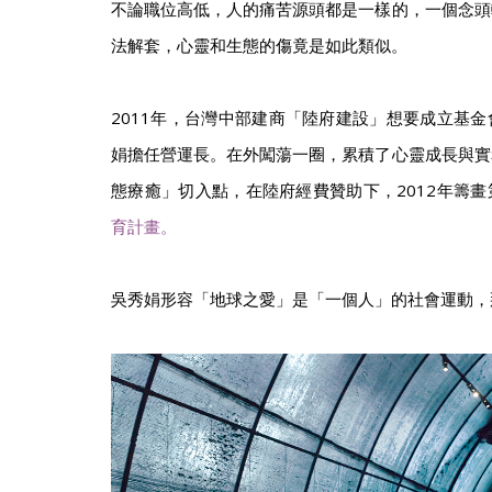
不論職位高低，人的痛苦源頭都是一樣的，一個念頭
法解套，心靈和生態的傷竟是如此類似。
2011年，台灣中部建商「陸府建設」想要成立基
娟擔任營運長。在外闖蕩一圈，累積了心靈成長與實
態療癒」切入點，在陸府經費贊助下，2012年籌畫
育計畫。
吳秀娟形容「地球之愛」是「一個人」的社會運動，