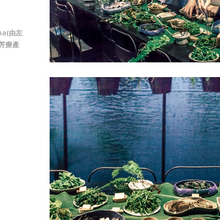
a(由左
芳療產