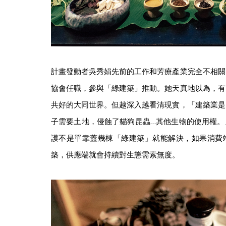
計畫發動者吳秀娟先前的工作和芳療產業完全不相關
協會任職，參與「綠建築」推動。她天真地以為，有
共好的大同世界。但越深入越看清現實，「建築業是
子需要土地，侵蝕了貓狗昆蟲…其他生物的使用權。
護不是單靠蓋幾棟「綠建築」就能解決，如果消費
築，供應端就會持續對生態需索無度。