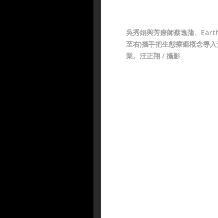
吳秀娟與芳療師蔡逸蒲、Earth
至右)攜手把生態療癒概念導入
業。汪正翔 / 攝影