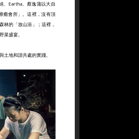
Eartha、蔡逸蒲以大自
療癒會所」。這裡，沒有頂
座森林的「放山浴」；這裡，
野菜盛宴。
與土地和諧共處的實踐。