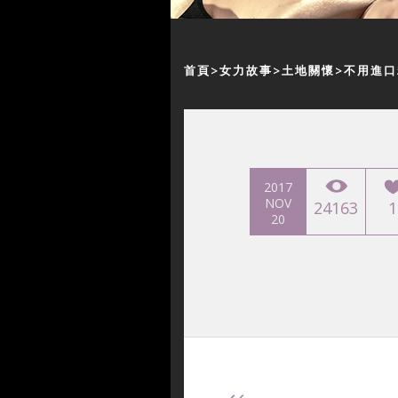
首頁
女力故事
土地關懷
不用進口
2017
NOV
24163
1
20