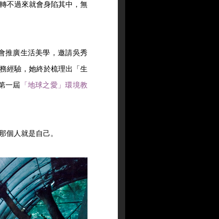
轉不過來就會身陷其中，無
金會推廣生活美學，邀請吳秀
務經驗，她終於梳理出「生
第一屆
「地球之愛」環境教
那個人就是自己。