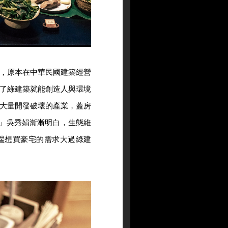
，原本在中華民國建築經營
了綠建築就能創造人與環境
大量開發破壞的產業，蓋房
」吳秀娟漸漸明白，生態維
端想買豪宅的需求大過綠建