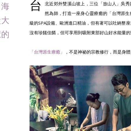
台
向海
北近郊外雙溪山坡上，三位「放山人」吳秀娟、
然為師，打造一座身心靈療癒的「台灣原生
從大
級的SPA設備、歐洲進口精油，但有著可以吐納整
癒的
沒有珍饈佳餚，但可享用到吸附東部好山好水能量的
「台灣原生療癒」
，不是神祕的宗教修行，而是身體