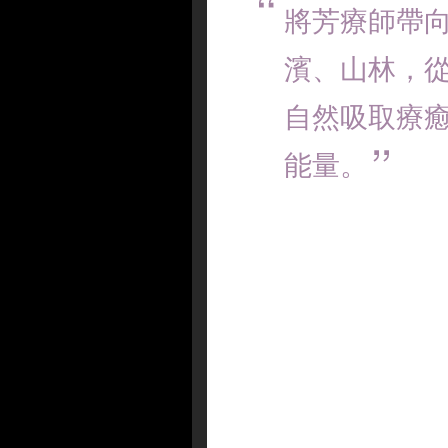
將芳療師帶
濱、山林，
自然吸取療
能量。