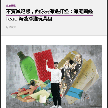
土地關懷
不賣滅絕感，約你去海邊打怪：海廢圖鑑
feat. 海藻淨灘玩具組
by
黃詩茹