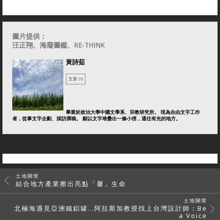
圖片提供：
汪正翔
、海廢圖鑑、RE-THINK
黃詩茹
文章 70
畢業於政治大學中國文學系、宗教研究所。 現為自由文字工作
者，從事文字企劃、採訪撰稿。 願以文字堆疊出一條小徑，通往有光的地方。
土地關懷
結合地方產業擦出亮點「馨」生命
土地關懷
北極海遇見亞洲鐵鋁罐…阿拉斯加教授找上台灣設計師：Be
a Voice