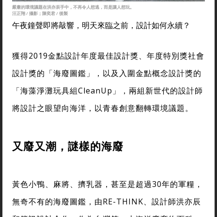
嚴肅的環境議題在洪亦辰手中，不再令人想逃，而是讓人想玩。
汪正翔 / 攝影；陳奕君 / 後製
午夜鐘聲即將敲響，明天來臨之前，設計如何永續？
獲得2019金點設計年度最佳設計獎、年度特別獎社會
設計獎的「海廢圖鑑」，以及入圍金點概念設計獎的
「海藻淨灘玩具組CleanUp」，兩組新世代的設計師
將設計之眼望向海洋，以青春創意翻轉環境議題。
又廢又潮，謎樣的海廢
黃色小鴨、麻將、擠乳器，甚至是超過30年的軍糧，
無奇不有的海廢圖鑑，由RE-THINK、設計師洪亦辰