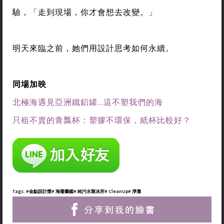
驗，「走到現場，你才會想去改變。」
明天來臨之前，她們用設計思考如何永續。
同場加映
北極海遇見亞洲鐵鋁罐…這不塑我們的海
只租不賣的青瓢杯：塑膠不環保，紙杯比較好？
Tags:
#金點設計獎
# 海廢圖鑑
# 純污水製冰所
# CleanUp
# 淨灘