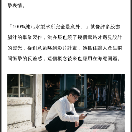
擊表情。
「100%純污水製冰所完全是意外。」就像許多絞盡
腦汁的畢業製作，洪亦辰也繞了幾個彎路才遇見設計
的靈光，從創意策略到影片計畫，她抓住讓人產生瞬
間衝擊的反差感，這個概念後來也應用在海廢圖鑑。