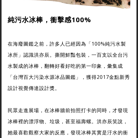
純污水冰棒，衝擊感1
00%
在海廢圖鑑之前，許多人已經因為「100%純污水製
冰所」認識洪亦辰。撕開鮮豔包裝，一百支以全台污
水製成的冰棒，翻轉好看好吃的第一印象，彙集成
「台灣百大污染水源冰品圖鑑」，獲得2017金點新秀
設計視覺傳達設計獎。
民眾走進展場，在冰棒牆前拍照打卡的同時，才發現
冰棒裡的漂浮物、垃圾，甚至福壽螺。洪亦辰笑說，
她最喜歡觀察大家的反應，發現冰棒其實是汙水的衝