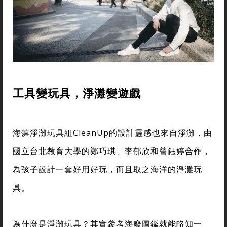
工具變玩具，淨灘變遊戲
海藻淨灘玩具組CleanUp的設計靈感也來自淨灘，由
國立台北教育大學的鄭巧琪、李郁欣和曾鈺婷合作，
為孩子設計一套好用好玩，而且取之海洋的淨灘玩
具。
為什麼是淨灘玩具？其實參考海廢圖鑑就能略知一