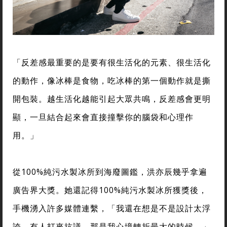
「反差感最重要的是要有很生活化的元素、很生活化
的動作，像冰棒是食物，吃冰棒的第一個動作就是撕
開包裝。越生活化越能引起大眾共鳴，反差感會更明
顯，一旦結合起來會直接撞擊你的腦袋和心理作
用。」
從100%純污水製冰所到海廢圖鑑，洪亦辰幾乎拿遍
廣告界大獎。她還記得100%純污水製冰所獲獎後，
手機湧入許多媒體連繫，「我還在想是不是設計太浮
誇，有人打來抗議，那是我心境轉折最大的時候。」