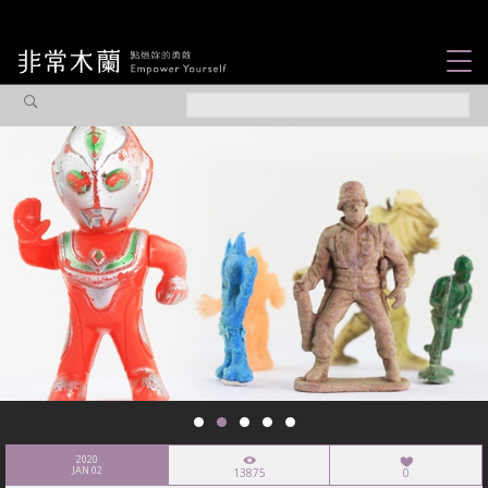
女力故事
觀點專欄
焦點企劃
社會企業
認識我們
2020
JAN 02
13875
0