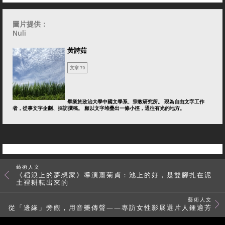
圖片提供：
Nuli
黃詩茹
文章 70
畢業於政治大學中國文學系、宗教研究所。 現為自由文字工作
者，從事文字企劃、採訪撰稿。 願以文字堆疊出一條小徑，通往有光的地方。
藝術人文
《稻浪上的夢想家》導演蕭菊貞：池上的好，是雙腳扎在泥
土裡耕耘出來的
藝術人文
從「邊緣」旁觀，用音樂傳聲——專訪女性影展選片人鍾適芳