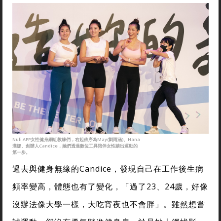
Nuli APP女性健身網紅教練們，右起依序為May(劉雨涵)、Hana
漢娜、創辦人Candice，她們透過數位工具陪伴女性踏出運動的
第一步。
過去與健身無緣的Candice，發現自己在工作後生病
頻率變高，體態也有了變化，「過了23、24歲，好像
沒辦法像大學一樣，大吃宵夜也不會胖」。雖然想嘗