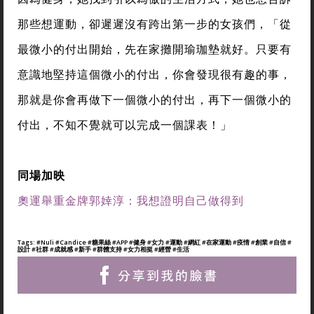
那些想運動，卻遲遲沒有跨出第一步的女孩們，「從
最微小的付出開始，先在家攤開瑜珈墊就好。只要有
意識地堅持這個微小的付出，你會發現很有趣的事，
那就是你會再做下一個微小的付出，再下一個微小的
付出，不知不覺就可以完成一個課表！」
同場加映
奧運舉重金牌郭婞淳：我想證明自己做得到
Tags:
#Nuli
#Candice
#糖果絲
#APP
#健身
#女力
#運動
#網紅
#在家運動
#疫情
#創業
#自信
#
設計
#社群
#成就感
#新手
#群體支持
#女力相挺
#經營
#生活