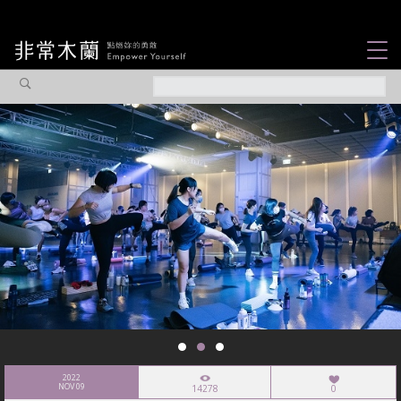
女力故事
觀點專欄
焦點企劃
社會企業
認識我們
2022
NOV 09
14278
0