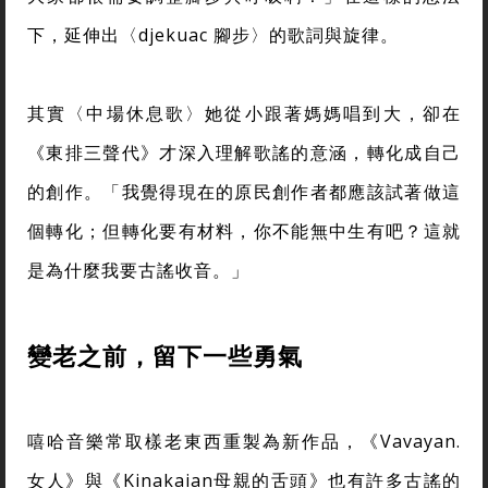
下，延伸出〈djekuac 腳步〉的歌詞與旋律。
其實〈中場休息歌〉她從小跟著媽媽唱到大，卻在
《東排三聲代》才深入理解歌謠的意涵，轉化成自己
的創作。「我覺得現在的原民創作者都應該試著做這
個轉化；但轉化要有材料，你不能無中生有吧？這就
是為什麼我要古謠收音。」
變老之前，留下一些勇氣
嘻哈音樂常取樣老東西重製為新作品，《Vavayan.
女人》與《Kinakaian母親的舌頭》也有許多古謠的