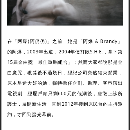
在「阿爆(阿仍仍)」之前，她是「阿爆 & Brandy」
的阿爆，2003年出道，2004年便打敗S.H.E.，拿下第
15屆金曲獎「最佳重唱組合」；然而大家都說那是金
曲魔咒，獲獎後不過幾日，經紀公司突然結束營業，
原本星途大好的她，輾轉擔任企劃、助理、客串演出
電視劇，經歷戶頭只剩600元的低潮後，應徵上診所
護士，展開新生活；直到2012年接到原民台的主持邀
約，才回到螢光幕前。