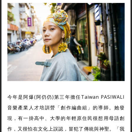
今年是阿爆(阿仍仍)第三年擔任Taiwan PASIWALI
音樂產業人才培訓營「創作編曲組」的導師。她發
現，有一掛高中、大學的年輕原住民很想用母語創
作，又很怕在文化上誤認，冒犯了傳統與神聖。「我