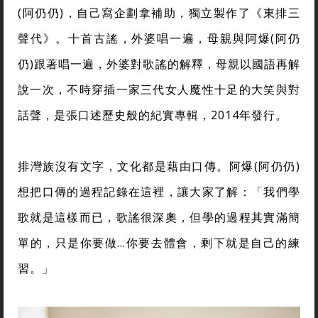
(阿仍仍)，自己寫企劃拿補助，獨立製作了《東排三
聲代》。十首古謠，外婆唱一遍，母親與阿爆(阿仍
仍)跟著唱一遍，外婆對歌謠的解釋，母親以國語再解
說一次，不時穿插一家三代女人魔性十足的大笑與對
話聲，是張口述歷史般的紀實專輯，2014年發行。
排灣族沒有文字，文化都是藉由口傳。阿爆(阿仍仍)
想把口傳的過程記錄在這裡，讓大家了解：「我們學
歌就是這樣而已，歌謠很深奧，但學的過程其實滿簡
單的，只是你要做…你要去體會，剩下就是自己的練
習。」