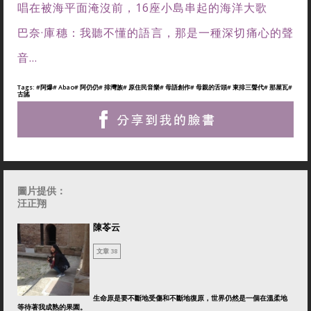
唱在被海平面淹沒前，16座小島串起的海洋大歌
巴奈·庫穗：我聽不懂的語言，那是一種深切痛心的聲
音...
Tags:
#阿爆
# Abao
# 阿仍仍
# 排灣族
# 原住民音樂
# 母語創作
# 母親的舌頭
# 東排三聲代
# 那屋瓦
#
古謠
圖片提供：
汪正翔
陳苓云
文章 38
生命原是要不斷地受傷和不斷地復原，世界仍然是一個在溫柔地
等待著我成熟的果園。