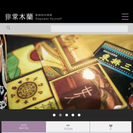
女力故事
觀點專欄
焦點企劃
社會企業
認識我們
2020
MAY 06
19344
0