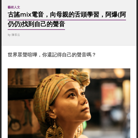
藝術人文
古謠mix電音，向母親的舌頭學習，阿爆(阿
仍仍)找到自己的聲音
by
陳苓云
世界眾聲喧嘩，你還記得自己的聲音嗎？