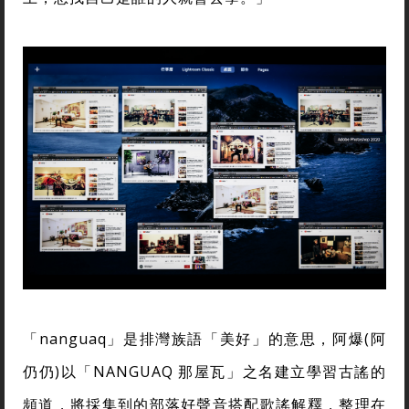
「nanguaq」是排灣族語「美好」的意思，阿爆(阿
仍仍)以「NANGUAQ 那屋瓦」之名建立學習古謠的
頻道，將採集到的部落好聲音搭配歌謠解釋，整理在