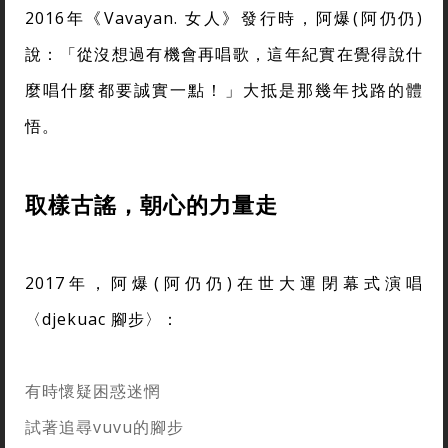
2016年《Vavayan. 女人》發行時，阿爆(阿仍仍)
說：「從沒想過有機會再唱歌，這年紀實在覺得說什
麼唱什麼都要誠實一點！」大抵是那幾年找路的體
悟。
取樣古謠，朝心的力量走
2017年，阿爆(阿仍仍)在世大運閉幕式演唱
〈djekuac 腳步〉：
有時懷疑困惑迷惘
試著追尋vuvu的腳步