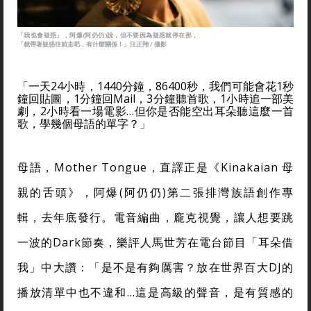
「我也會疑惑」，阿爆(阿仍仍)說，但不要因為疑惑就停在那，
「就帶著疑惑往前走吧，有什麼關係！」汪正翔 / 攝影
「一天24小時，1440分鐘，86400秒，我們可能會花1秒
鐘回貼圖，1分鐘回Mail，3分鐘聽首歌，1小時追一部美
劇，2小時看一場電影…但你是否能空出耳朵聽這麼一首
歌，學幾個母語的單字？」
母語，Mother Tongue，直譯正是《Kinakaian 母
親的舌頭》，阿爆(阿仍仍)第二張排灣族語創作專
輯，去年底發行。電音編曲，龐克視覺，讓人想要跳
一波的Dark節奏，樂評人馬世芳在電台節目「耳朵借
我」中大讚：「是不是有夠厲害？放在世界百大DJ的
播放清單中也不違和…這是高級的聲音，是有質感的