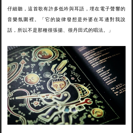
仔細聽，這首歌有許多低吟與耳語，埋在電子聲響的
音樂氛圍裡。「它的旋律發想是外婆在耳邊對我說
話，所以不是那種很張揚、很丹田式的唱法。」