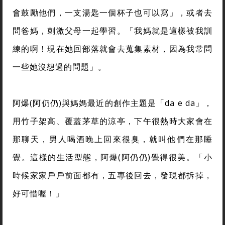
會鼓勵他們，一支湯匙一個杯子也可以寫」，或者去
問爸媽，刺激父母一起學習。「我媽就是這樣被我訓
練的啊！現在她回部落就會去蒐集素材，因為我常問
一些她沒想過的問題」。
阿爆(阿仍仍)與媽媽最近的創作主題是「da e da」，
用竹子架高、覆蓋茅草的涼亭，下午很熱時大家會在
那聊天，男人喝酒晚上回來很臭，就叫他們在那睡
覺。這樣的生活型態，阿爆(阿仍仍)覺得很美。「小
時候家家戶戶前面都有，五專後回去，發現都拆掉，
好可惜喔！」