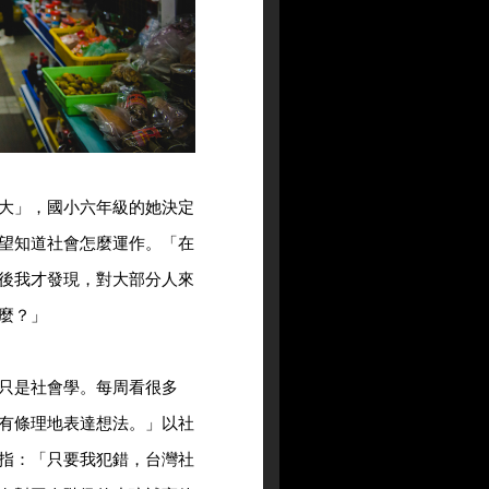
大」，國小六年級的她決定
望知道社會怎麼運作。「在
後我才發現，對大部分人來
麼？」
只是社會學。每周看很多
有條理地表達想法。」以社
指：「只要我犯錯，台灣社