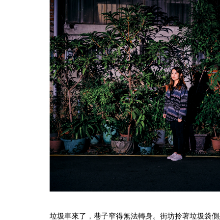
垃圾車來了，巷子窄得無法轉身。街坊拎著垃圾袋側