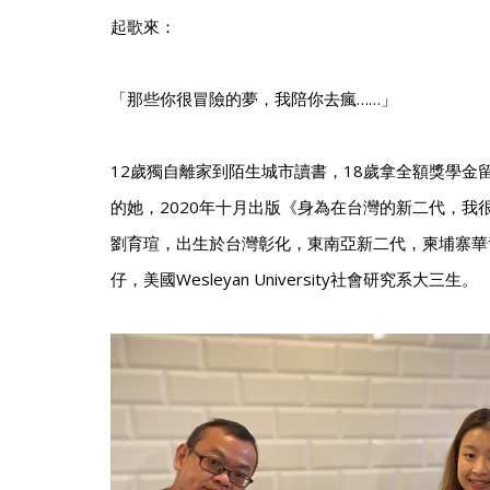
起歌來：
「那些你很冒險的夢，我陪你去瘋……」
12歲獨自離家到陌生城市讀書，18歲拿全額獎學金
的她，2020年十月出版《身為在台灣的新二代，我
劉育瑄，出生於台灣彰化，東南亞新二代，柬埔寨華
仔，美國Wesleyan University社會研究系大三生。