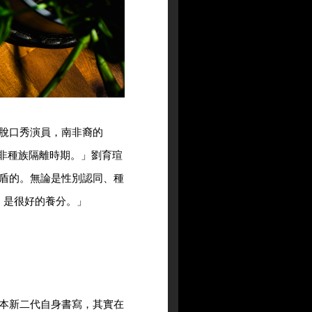
脫口秀演員，南非裔的
在南非種族隔離時期。」劉育瑄
盾的。無論是性別認同、種
，是很好的養分。」
本新二代自身書寫，其實在