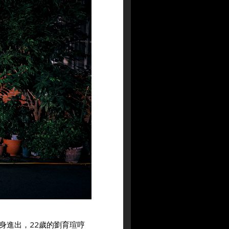
身進出，22歲的劉育瑄哼