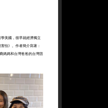
留學美國，很早就經濟獨立
很害怕》。作者簡介寫著：
裔媽媽和台灣爸爸的台灣囝