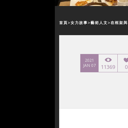
首頁
女力故事
藝術人文
在框架與
2021
JAN 07
11369
0