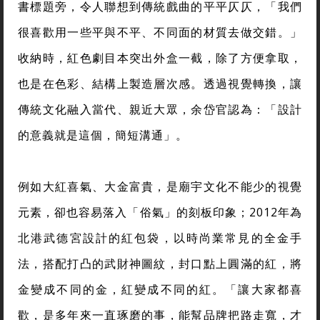
書標題旁，令人聯想到傳統戲曲的平平仄仄，「我們
很喜歡用一些平與不平、不同面的材質去做交錯。」
收納時，紅色劇目本突出外盒一截，除了方便拿取，
也是在色彩、結構上製造層次感。透過視覺轉換，讓
傳統文化融入當代、親近大眾，余岱官認為：「設計
的意義就是這個，簡短溝通」。
例如大紅喜氣、大金富貴，是廟宇文化不能少的視覺
元素，卻也容易落入「俗氣」的刻板印象；2012年為
北港武德宮設計的紅包袋，以時尚業常見的全金手
法，搭配打凸的武財神圖紋，封口點上圓滿的紅，將
金變成不同的金，紅變成不同的紅。「讓大家都喜
歡，是多年來一直琢磨的事，能幫品牌把路走寬，才