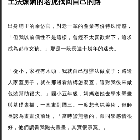
土法煉鋼的老虎找回自己的路
出身埔里的余岱官，對老一輩的產業有份特殊情感，
「但我以前個性不是這樣，曾經不太喜歡鄉下，追求
成為都市女孩。」那是一段長達十幾年的迷失。
「從小，家裡有木頭，我就自己想辦法做桌子；路邊
人家蓋房子，就在那邊看結構怎麼蓋，這對我後來做
包裝幫助很大。」國小五年級，媽媽送她去學水墨畫
與基礎素描，一直畫到國三。一度想念純美術，但師
長認為畫畫沒前途，「當時蠻煎熬的，跟同學感情很
好，他們讀書我跑去畫畫，其實很寂寞」。