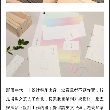
那個年代，非設計科系出身，連賣畫都不讓你賣，於
是埔里女孩去了台北，從美妝產業到系統衛浴，想盡
辦法沾上設計工作的邊；覺得講英文很炫，跑去加拿