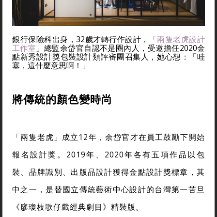
銀行保險科出身，32歲才轉行作設計，「
兩隻老虎設計
工作室
」總監余岱官自認不是圈內人，受邀擔任2020金
點新秀設計獎包裝設計類評審團召集人，她心想：「哇
塞，這什麼意思啊！」
將傳統的顏色變時尚
「兩隻老虎」成立12年，余岱官才在員工鼓勵下開始
報名設計獎。2019年、2020年各有五項作品以包
裝、品牌識別、出版品設計獲得金點設計獎標章，其
中之一，是替國立傳統藝術中心設計的台灣第一苦旦
《廖瓊枝歌仔戲經典劇目》精裝版。