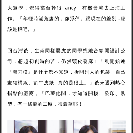
大遊學，覺得當台幹很Fancy，有機會就去上海工
作。「年輕時滿荒唐的，像浮萍。跟現在的差別…應
該是根吧。」
回台灣後，生肖同樣屬虎的同學找她合夥開設計公
司，想起初創時的苦，仍然頭皮發麻！「剛開始連
『開刀模』是什麼都不知道，拆開別人的包裝、自己
畫結構線、割牛皮紙…真的是很土。」後來遇到熱心
指點的廠商，「巴著他問，才知道開模、發印、紮
型，有一條龍的工廠，很豪華耶！」