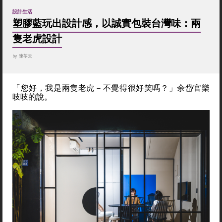
設計生活
塑膠藍玩出設計感，以誠實包裝台灣味：兩
隻老虎設計
by
陳苓云
「您好，我是兩隻老虎－不覺得很好笑嗎？」余岱官樂
吱吱的說。