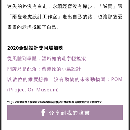
迷失的路沒有白走，永續經營沒有撇步，「誠實」讓
「兩隻老虎設計工作室」走出自己的路，也讓那隻愛
畫畫的老虎找回了自己。
2020金點設計獎同場加映
從風體到拳體，溫珩如的造字輕搖滾
門牌只是配角：蔡沛原的小島設計
以數位的維度想像，沒有動物的未來動物園：POM
(Project On Museum)
Tags:
#兩隻老虎
#余岱官
#2020金點設計獎
#台灣味包裝
#誠實的設計
#在地文化