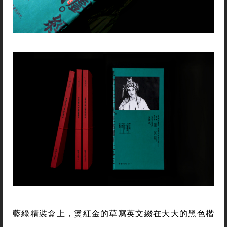
藍綠精裝盒上，燙紅金的草寫英文綴在大大的黑色楷