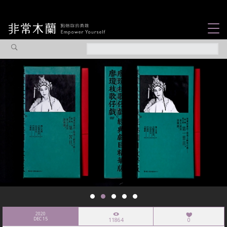
女力故事
觀點專欄
焦點企劃
社會企業
認識我們
2020
DEC 15
11864
0