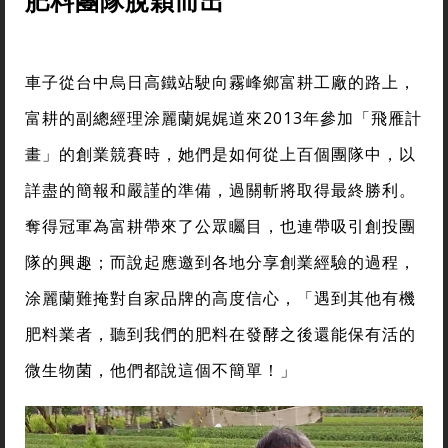
肥料團隊脫穎而出
車子從台中烏日高鐵站駛向霧峰鄉富耕工廠的路上，
富耕的副總經理涂麗蘭娓娓道來2013年參加「飛雁計
畫」的創業競賽時，她們是如何從上百個團隊中，以
詳盡的簡報和嚴謹的準備，過關斬將取得最終勝利。
奪得冠軍為富耕帶來了公眾矚目，也連帶吸引創投團
隊的興趣；而說起應邀到各地分享創業經驗的過程，
涂麗蘭難掩對自家品牌的高度信心，「遇到其他有機
肥料業者，聽到我們的肥料在發酵之後還能保有活的
微生物菌，他們都說這個不簡單！」