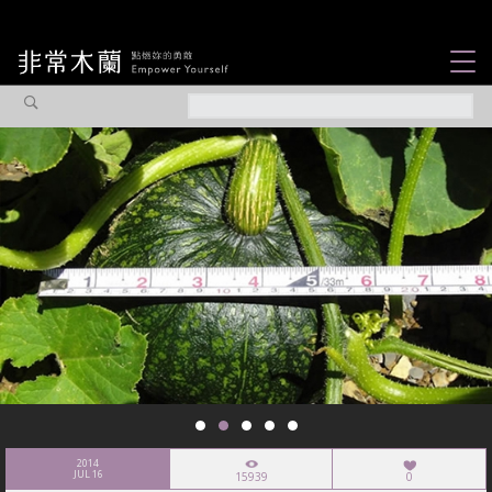
女力故事
觀點專欄
焦點企劃
社會企業
認識我們
2014
JUL 16
15939
0