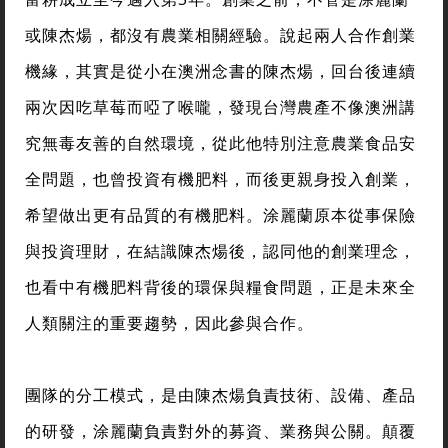
或陳杰煬，都沒有農業相關經驗。說起兩人合作創業
機緣，其實是從小在澳洲念書的陳杰煬，回台後連續
兩次因吃草莓而啞了喉嚨，發現台灣農產不像澳洲講
究無毒友善的自然環境，從此他特別注意農業食品安
全問題，也曾投資有機肥料，而後更親身投入創業，
希望做出更有品質的有機肥料。涂麗蘭原本從事保險
與投資理財，在結識陳杰煬後，認同他的創業理念，
也看中有機肥料背後的環保與糧食問題，正是未來全
人類關注的重要趨勢，因此參與合作。
團隊的分工模式，是由陳杰煬負責技術、設備、產品
的研發，涂麗蘭負責對外的募資、業務與公關。顛覆