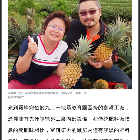
涂麗蘭（左）與陳杰煬是並肩創業的夥伴，同為安全、無毒、友
善的環境努力。
來到霧峰鄉位於九二一地震教育園區旁的富耕工廠，
涂麗蘭首先便導覽起工廠內部設備。和傳統肥料廠撲
鼻的糞肥味相比，富耕偌大的廠房內僅有淡淡的肥料