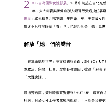
2
022台灣國際女性影展
」10月中旬起在台北光
年，大大樹音樂圖像創辦人鍾適芳受邀擔任客
世界
」單元精選九部伊朗、黎巴嫩、英、美等國女性
影迷不只打開眼睛「看」見，也豎起耳朵「聽」見世
解放「她」們的聲音
「在邊緣聽見世界」英文標題很直白：SH（O）UT 
為政治、宗教、社會、歷史各種原因，被迫「閉嘴（
「大聲說話」。
鍾適芳透露，策展時很直覺想到SHUT UP，這來
往來，對於女性工作者處境的觀察：「不論是音樂史