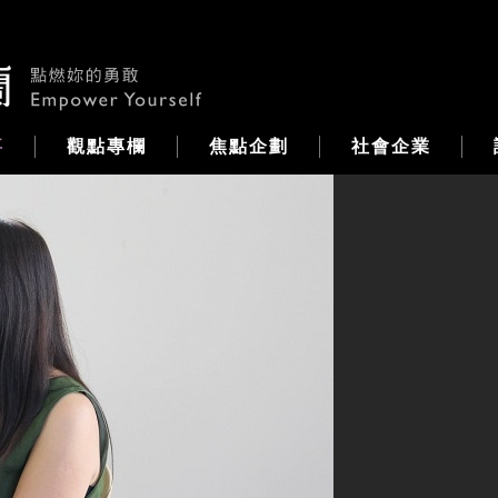
事
觀點專欄
焦點企劃
社會企業