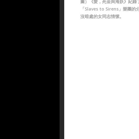
圖）《愛，死金與海妖》紀錄
「Slaves to Sirens」樂團
沒暗處的女同志情愫。