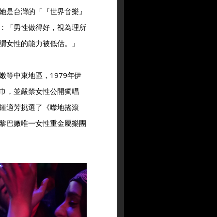
她是台灣的「『世界音樂』
：「男性做得好，視為理所
謂女性的能力被低估。」
等中東地區，1979年伊
巾，並嚴禁女性公開獨唱
鍾適芳挑選了《噤地搖滾
黎巴嫩唯一女性重金屬樂團