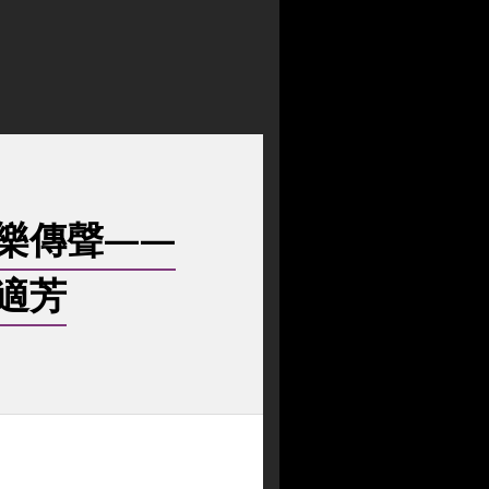
樂傳聲——
適芳