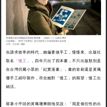
黃珮珊出版亞洲觀點的原創紀實漫畫，《前線Z.A.》記錄台灣的
社會運動；《青空下的學堂》是印尼教育工作者與孩童生命故事
分享。汪正翔 / 攝影
在講求效率的時代，她偏要做手工，慢慢來。出版社
取名
「慢工」
，四年只出了四本書，不只出版類別是
在台灣仍屬小眾的「紀實漫畫」，書的首刷還是黃珮
珊手工絹印製作，符合她對「慢工」的期望：慢工出
細活。
留著小平頭的黃珮珊爽朗地笑說：「我是個任性的出