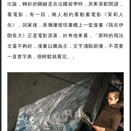
出版，轉折的關鍵是在法國留學時，房東喜歡閱讀，
看電影，有一回，兩人相約看動畫電影《茉莉人
生》，回家後，黃珮珊發現書櫃上一套漫畫《我在伊
朗長大》正是電影原著，好奇借來看，「那時的我法
文還不夠好，漫畫以圖為主，文字淺顯易懂，不需要
一直查字典，很輕鬆就看完。」