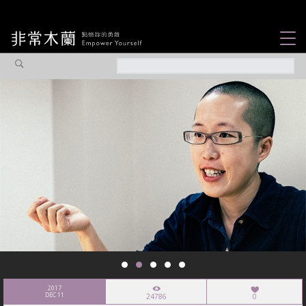
女力故事
觀點專欄
焦點企劃
社會企業
認識我們
2017
DEC 11
24786
0