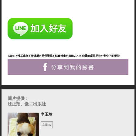
Tags:
#慢工出版
# 黃珮珊
# 熱帶季風
# 紀實漫畫
# 前線Z.A.
# 哈囉哈囉馬尼拉
# 青空下的學堂
圖片提供：
汪正翔
、慢工出版社
李玉玲
文章 82