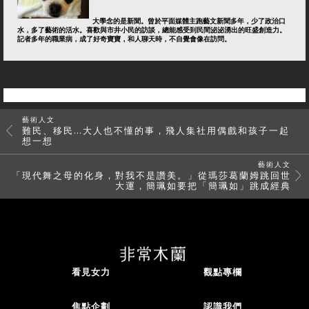
大學念的是新聞。曾於平面媒體主跑藝文新聞多年，少了政治口
水，多了藝術的活水。喜歡與市井小民的訪談，總能感受到民間泌泌湧出的旺盛創造力。
記者多年的職業病，成了好奇寶寶，和人聊天時，不自覺會像在訪問。
藝術人文
難民、移民…大人也不懂的事，飛人集社用偶戲和孩子一起
想一想
藝術人文
「現代舞之母的化身，對我不是讚美。」從瑪莎葛蘭姆跳回世
大運，簡珮如要把「簡珮如」跳成經典
看見女力
觀點專欄
焦點企劃
認識我們