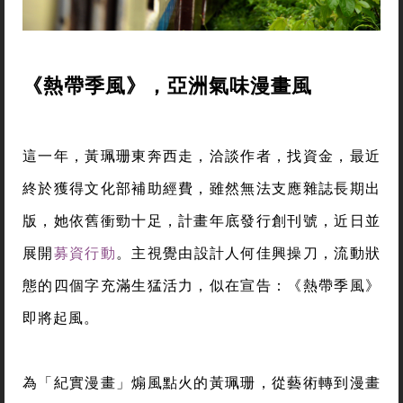
《熱帶季風》，亞洲氣味漫畫風
這一年，黃珮珊東奔西走，洽談作者，找資金，最近
終於獲得文化部補助經費，雖然無法支應雜誌長期出
版，她依舊衝勁十足，計畫年底發行創刊號，近日並
展開
募資行動
。主視覺由設計人何佳興操刀，流動狀
態的四個字充滿生猛活力，似在宣告：《熱帶季風》
即將起風。
為「紀實漫畫」煽風點火的黃珮珊，從藝術轉到漫畫