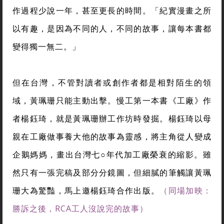
作過程少說一年，甚至更長的時間。「紀實漫畫之所
以有趣，是因為不同的人，不同的故事，讓每本書都
變得獨一無二。」
但在台灣，不管對讀者或創作者都是相對陌生的領
域，黃珮珊只能主動出擊。慢工第一本書《工廠》作
者楊鈺琦，就是黃珮珊辦工作坊時發掘。楊鈺琦以母
親在工廠做事養大他的故事為靈感，將主角從人變成
企鵝媽媽，畫出台灣七○年代加工廠榮衰的縮影。雖
然只有一張完稿及部分分鏡圖，但細膩的筆觸讓黃珮
珊大為驚豔，馬上邀楊鈺琦合作出版。
（同場加映：
勝訴之後，RCA工人沒說完的故事）