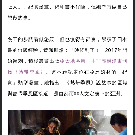
版人。」紀實漫畫、絹印書不好賺，但她堅持做自己
想做的事。
慢工的步調看似悠緩，但也慢得有節奏，累積了四本
書的出版經驗，黃珮珊想：「時候到了！」2017年開
始衝刺，積極籌畫出版
亞太地區第一本非虛構漫畫刊
物《熱帶季風》
。這本雜誌定位在亞洲題材的「紀
實」類型漫畫，她指出，《熱帶季風》說故事的區塊
與熱帶季風區接近，是自然而非人文定義下的亞洲。