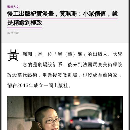
藝術人文
慢工出版紀實漫畫，黃珮珊：小眾價值，就
是精緻到極致
by
李玉玲
黃
珮珊，是一位「異（藝）類」的出版人。大學
念的是劇場設計系，後來到法國馬賽美術學院
改念當代藝術，畢業後沒做劇場，也沒成為藝術家，
卻在2013年成立一間出版社。