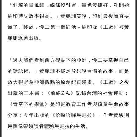
「鈺琦的畫風細，線條沒對齊，墨色沒抓好，剛開始
絹印時失敗率很高。」黃珮珊笑說，印到最後簡直要
瘋了。終於，慢工第一個細活－絹印版《工廠》被黃
珮珊琢磨出版。
「過去我們看到西方觀點下的亞洲，慢工要掌握自己
的話語權。」黃珮珊不滿足於只說台灣的故事，而是
放大視野為亞洲觀點的原創紀實漫畫。《工廠》之後
出版的三本書：《前線Z.A.》記錄台灣的社會運動；
《青空下的學堂》是印尼教育工作者與孩童生命故事
分享；今年出版的《哈囉哈囉馬尼拉》，作者黃駿則
用圖像帶領讀者體驗馬尼拉的生活。