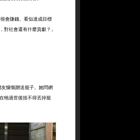
己很會賺錢。看似達成目標
，對社會還有什麼貢獻？」
網友慷慨贈送籠子。她問網
在牠過世後捨不得丟掉籠