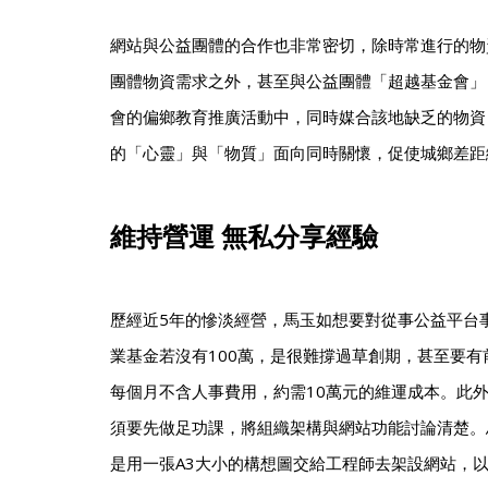
網站與公益團體的合作也非常密切，除時常進行的物
團體物資需求之外，甚至與公益團體「超越基金會」
會的偏鄉教育推廣活動中，同時媒合該地缺乏的物資
的「心靈」與「物質」面向同時關懷，促使城鄉差距
維持營運 無私分享經驗
歷經近5年的慘淡經營，馬玉如想要對從事公益平台
業基金若沒有100萬，是很難撐過草創期，甚至要有
每個月不含人事費用，約需10萬元的維運成本。此
須要先做足功課，將組織架構與網站功能討論清楚。
是用一張A3大小的構想圖交給工程師去架設網站，