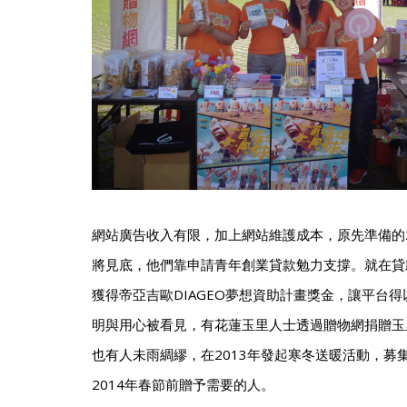
網站廣告收入有限，加上網站維護成本，原先準備的2
將見底，他們靠申請青年創業貸款勉力支撐。就在貸款
獲得帝亞吉歐DIAGEO夢想資助計畫獎金，讓平台
明與用心被看見，有花蓮玉里人士透過贈物網捐贈玉
也有人未雨綢繆，在2013年發起寒冬送暖活動，募集
2014年春節前贈予需要的人。