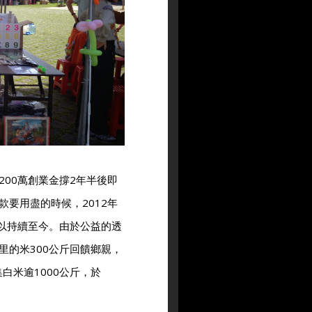
00萬創業金撐2年半後即
要用盡的時候，2012年
得以持續至今。由於公益的透
里的米300公斤回饋鄉親，
白米逾1000公斤，於