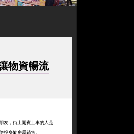
讓物資暢流
朋友，街上開賓士車的人是
便投身於房屋銷售。