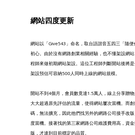
網站四度更新
網站以「Give543」命名，取台語諧音五四三「隨
初心。由於沒有網路創業相關經驗，也不懂架設網站
程師來做初期網站架設。這位工程師判斷開站後將是
架設預估可容納500人同時上線的網站規模。
開站不到4個月，會員數竟達1.5萬人，線上分享贈物
大大超過原先評估的流量，使得網站屢次當機。而創
碼，無法擴充，因此他們找另外的網路公司接手改版
度當機。接著找的第三家網路公司維護費用高，資金
版，才達到目前穩定的品質。