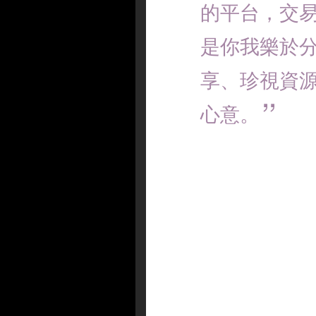
的平台，交
是你我樂於
享、珍視資
心意。