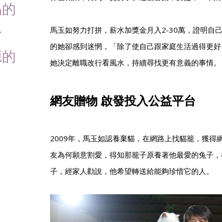
易的
分
馬玉如努力打拼，薪水加獎金月入2-30萬，證明自
的她卻感到迷惘，「除了使自己跟家庭生活過得更好
源的
她決定離職改行看風水，持續尋找更有意義的事情。
網友贈物 啟發投入公益平台
2009年，馬玉如認養棄貓，在網路上找貓籠，獲得
友為何願意割愛，得知那籠子原養著他最愛的兔子，
子，經家人勸說，他希望轉送給能夠珍惜它的人。