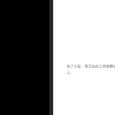
為了公益，馬玉如由上班族變
人。