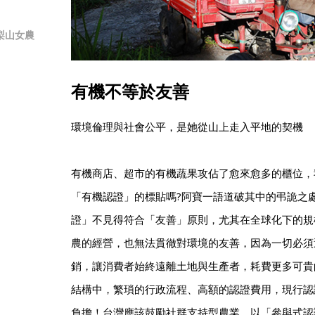
梨山女農
有機不等於友善
環境倫理與社會公平，是她從山上走入平地的契機
有機商店、超市的有機蔬果攻佔了愈來愈多的櫃位，
「有機認證」的標貼嗎?阿寶一語道破其中的弔詭之
證」不見得符合「友善」原則，尤其在全球化下的規
農的經營，也無法貫徹對環境的友善，因為一切必須
銷，讓消費者始終遠離土地與生產者，耗費更多可貴
結構中，繁瑣的行政流程、高額的認證費用，現行認
負擔！台灣應該鼓勵社群支持型農業，以「參與式認