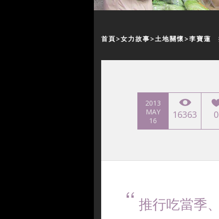
首頁
女力故事
土地關懷
李寶蓮 
2013
MAY
16363
0
16
推行吃當季