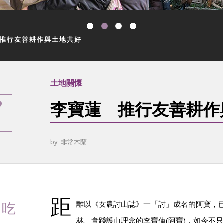
推行友善耕作與土地共好
土地關懷
李寶蓮 推行友善耕作
by
非常木蘭
距
、吃
離以《女農討山誌》一「討」成名的阿寶，已
林、實踐護山理念的李寶蓮(阿寶)，如今不