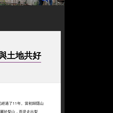
與土地共好
經過了11年。當初歸隱山
只屬於梨山，而是走出梨