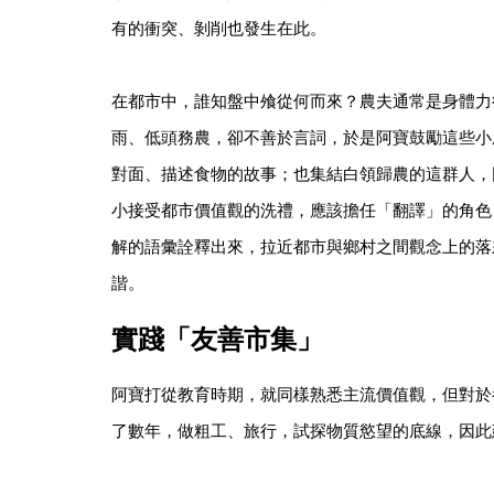
有的衝突、剝削也發生在此。
在都市中，誰知盤中飧從何而來？農夫通常是身體力
雨、低頭務農，卻不善於言詞，於是阿寶鼓勵這些小
對面、描述食物的故事；也集結白領歸農的這群人，
小接受都市價值觀的洗禮，應該擔任「翻譯」的角色
解的語彙詮釋出來，拉近都市與鄉村之間觀念上的落
諧。
實踐「友善市集」
阿寶打從教育時期，就同樣熟悉主流價值觀，但對於
了數年，做粗工、旅行，試探物質慾望的底線，因此