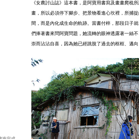
《女農討山誌》這本書，是阿寶用書寫及畫畫爬梳所
畫，所以必須停下腳步、把景物看進心坎裡，所捕捉
間，而是內化成生命的軌跡。當書付梓，那段日子就
們捧著書來問阿寶問題，她流轉的眼神透露著一絲不
崇而沾沾自喜，因為她已經跳脫了過去的框框、邁向
建造完成