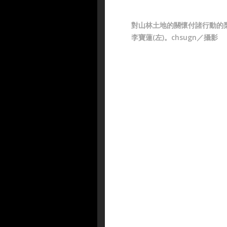
對山林土地的關懷付諸行動的
李寶蓮(左)。chsugn／攝影