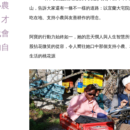
小農
山，告訴大家還有一條不一樣的道路：以宜蘭大宅院
，才
吃在地、支持小農與友善耕作的理念。
代會
阿寶的行動力始終如一，她的悲天憫人與人生智慧所
的自
股拈花微笑的從容，令人嚮往她口中那個支持小農、
生活的桃花源