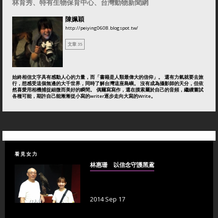
林育秀、特有生物保育中心、台灣動物新聞網
陳姵穎
http://peiying0608.blogspot.tw/
文章 35
始終相信文字具有感動人心的力量，而「書籍是人類最偉大的信仰」。 還有力氣就要去旅
行，想感受這個無邊的大千世界，同時了解台灣這座島嶼。 沒有成為攝影師的天分，但依
然喜愛用相機捕捉細微而美好的瞬間。 偶爾寫寫作，還在摸索屬於自己的音頻，繼續嘗試
各種可能，期許自己能漸漸從小寫的writer逐步走向大寫的Write。
看見女力
林惠珊 以信念守護黑鳶
2014 Sep 17