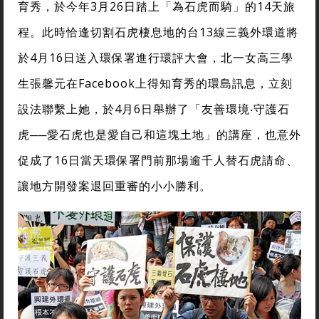
育秀，於今年3月26日踏上「為石虎而騎」的14天旅
程。此時恰逢切割石虎棲息地的台13線三義外環道將
於4月16日送入環保署進行環評大會，北一女高三學
生張馨元在Facebook上得知育秀的環島訊息，立刻
設法聯繫上她，於4月6日舉辦了「友善環境‧守護石
虎──愛石虎也是愛自己和這塊土地」的講座，也意外
促成了16日當天環保署門前那場逾千人替石虎請命、
讓地方開發案退回重審的小小勝利。