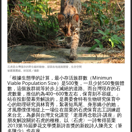
石虎是台灣僅存的野生貓科動物，卻因各地道路開發，生存空間
被嚴重壓縮。林冠甫／攝影
「根據生態學的計算，最小存活族群數（Minimun
Viable Population Size）是500隻，一旦少於500隻個體
數，這個族群就等於步上滅絕的道路。而台灣現存的石
虎數量，推估約為400~600隻左右，保育刻不容緩。」
站在投影螢幕旁解說的，是農委會特有生物研究保育中
心的助理研究員林育秀，紮著短馬尾、身形嬌小的她，
才風塵僕僕地從上一場位在苗栗的石虎保育志工訓練趕
來台北，為參與台灣文化講堂「老厝再念歌詩‧講座」的
朋友解說關於石虎的種種。以〈石虎〉一詩奪得苗栗
2013第16屆夢花文學獎新詩首獎的新銳詩人陳亮文（筆
名陳少）也在座。