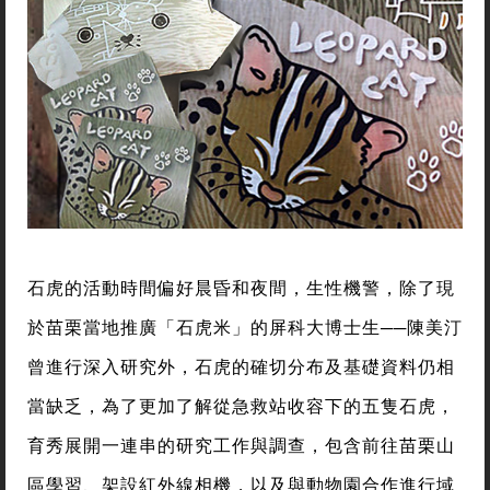
石虎的活動時間偏好晨昏和夜間，生性機警，除了現
於苗栗當地推廣「石虎米」的屏科大博士生──陳美汀
曾進行深入研究外，石虎的確切分布及基礎資料仍相
當缺乏，為了更加了解從急救站收容下的五隻石虎，
育秀展開一連串的研究工作與調查，包含前往苗栗山
區學習、架設紅外線相機，以及與動物園合作進行域