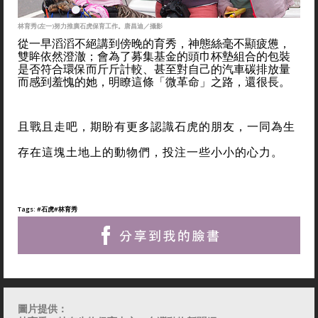
林育秀(左一)努力推廣石虎保育工作。唐昌迪／攝影
從一早滔滔不絕講到傍晚的育秀，神態絲毫不顯疲憊，
雙眸依然澄澈；會為了募集基金的頭巾杯墊組合的包裝
是否符合環保而斤斤計較、甚至對自己的汽車碳排放量
而感到羞愧的她，明瞭這條「微革命」之路，還很長。
且戰且走吧，期盼有更多認識石虎的朋友，一同為生
存在這塊土地上的動物們，投注一些小小的心力。
Tags:
#石虎
#林育秀
圖片提供：