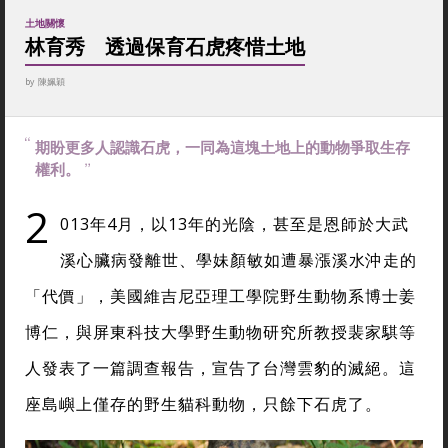
土地關懷
林育秀 透過保育石虎疼惜土地
by
陳姵穎
期盼更多人認識石虎，一同為這塊土地上的動物爭取生存
權利。
2
013年4月，以13年的光陰，甚至是恩師於大武
溪心臟病發離世、學妹顏敏如遭暴漲溪水沖走的
「代價」，美國維吉尼亞理工學院野生動物系博士姜
博仁，與屏東科技大學野生動物研究所教授裴家騏等
人發表了一篇調查報告，宣告了台灣雲豹的滅絕。這
座島嶼上僅存的野生貓科動物，只餘下石虎了。