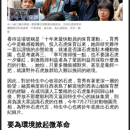
台13 線三義外環道一案影響石虎重要的棲息地，支持石虎保育的
團體號召民眾參與「不要道路，給生路」為石虎請命。何宜／攝
影
看待這場號稱是「十年來最快動員的保育運動」，育秀
心中是略感複雜的。投入石虎保育以來，她與研究夥伴
一直以謹慎的步態前進，就連是否讓石虎進駐木柵動物
園，也是考慮再三。「寧可推得慢一點，也不要讓石虎
一夕爆紅，刺激既得利益者為了鞏固利益而採取什麼激
烈的行動。」她怕，只要多幾個捕獸夾、甚至是毒餌一
把，就讓野外石虎族群陷入難以挽回的絕境。
因此，對於特生中心收容的石虎，育秀有著更深一層的
盼望；融貫兩度前往西表島了解當地對西表山貓保育歷
程的經驗，在成功讓人工繁殖的公石虎集利回歸山林
後，野放不那麼順利而又返回特生中心的妹妹集寶，則
肩負讓大眾認識石虎的任務，今年7月27日於動物園亮
相，為野外石虎代言，特生中心也將於年底推出石虎的
紀錄片。
要為環境掀起微革命