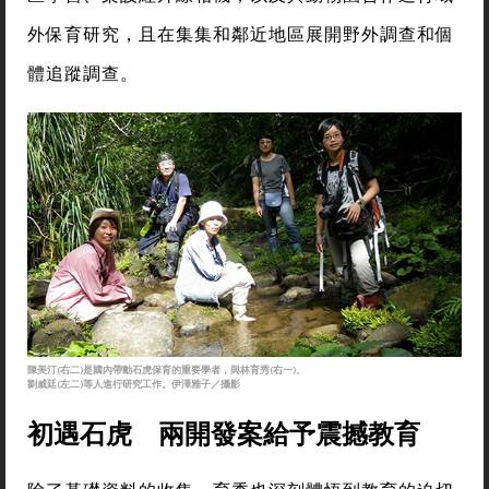
外保育研究，且在集集和鄰近地區展開野外調查和個
體追蹤調查。
陳美汀(右二)是國內帶動石虎保育的重要學者，與林育秀(右一)、
劉威廷(左二)等人進行研究工作。伊澤雅子／攝影
初遇石虎 兩開發案給予震撼教育