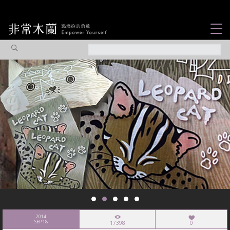
女力故事
觀點專欄
焦點企劃
社會企業
認識我們
2014
SEP 18
17398
0