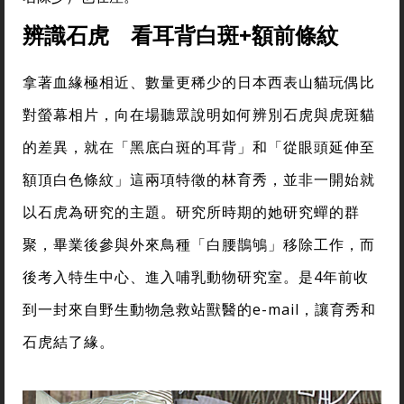
辨識石虎 看耳背白斑+額前條紋
拿著血緣極相近、數量更稀少的日本西表山貓玩偶比
對螢幕相片，向在場聽眾說明如何辨別石虎與虎斑貓
的差異，就在「黑底白斑的耳背」和「從眼頭延伸至
額頂白色條紋」這兩項特徵的林育秀，並非一開始就
以石虎為研究的主題。研究所時期的她研究蟬的群
聚，畢業後參與外來鳥種「白腰鵲鴝」移除工作，而
後考入特生中心、進入哺乳動物研究室。是4年前收
到一封來自野生動物急救站獸醫的e-mail，讓育秀和
石虎結了緣。