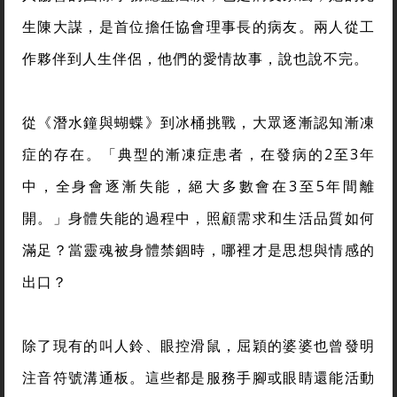
生陳大謀，是首位擔任協會理事長的病友。兩人從工
作夥伴到人生伴侶，他們的愛情故事，說也說不完。
從《潛水鐘與蝴蝶》到冰桶挑戰，大眾逐漸認知漸凍
症的存在。「典型的漸凍症患者，在發病的2至3年
中，全身會逐漸失能，絕大多數會在3至5年間離
開。」身體失能的過程中，照顧需求和生活品質如何
滿足？當靈魂被身體禁錮時，哪裡才是思想與情感的
出口？
除了現有的叫人鈴、眼控滑鼠，屈穎的婆婆也曾發明
注音符號溝通板。這些都是服務手腳或眼睛還能活動