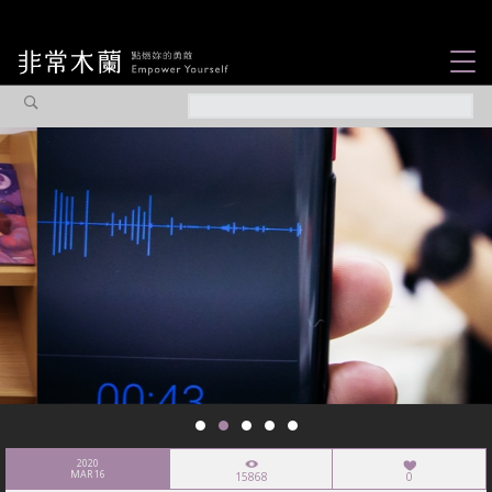
女力故事
觀點專欄
焦點企劃
社會企業
認識我們
2020
MAR 16
15868
0