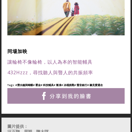
同場加映
讓輪椅不像輪椅，以人為本的智能輔具
432Hzzz，尋找聽人與聾人的共振頻率
Tags:
#潛水鐘與蝴蝶
# 霍金
# 科技輔具
# 漸凍
# 冰桶挑戰
# 聲音銀行
# 聽見愛還在
圖片提供：
汪正翔
、屈穎、陳大謀