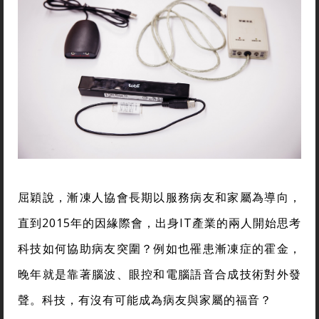
屈穎說，漸凍人協會長期以服務病友和家屬為導向，
直到2015年的因緣際會，出身IT產業的兩人開始思考
科技如何協助病友突圍？例如也罹患漸凍症的霍金，
晚年就是靠著腦波、眼控和電腦語音合成技術對外發
聲。科技，有沒有可能成為病友與家屬的福音？