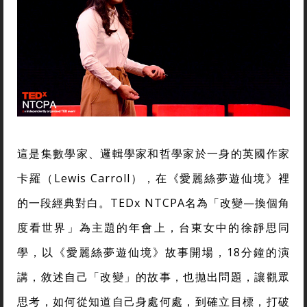
這是集數學家、邏輯學家和哲學家於一身的英國作家
卡羅（Lewis Carroll），在《愛麗絲夢遊仙境》裡
的一段經典對白。TEDx NTCPA名為「改變—換個角
度看世界」為主題的年會上，台東女中的徐靜思同
學，以《愛麗絲夢遊仙境》故事開場，18分鐘的演
講，敘述自己「改變」的故事，也拋出問題，讓觀眾
思考，如何從知道自己身處何處，到確立目標，打破