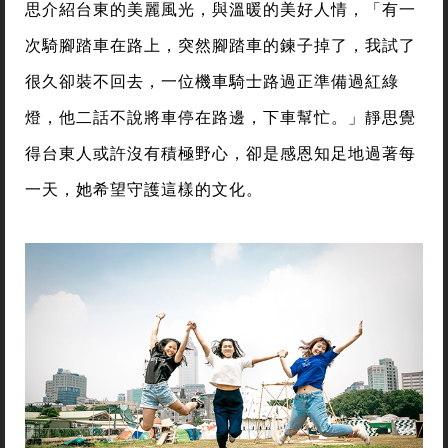
思介紹台東的美麗風光，與溫暖的美好人情，「有一
次騎腳踏車在路上，突然腳踏車的鍊子掉了，我試了
很久卻裝不回去，一位機車騎士路過正準備過紅綠
燈，他二話不說將車停在路邊，下車幫忙。」靜思覺
得台東人或許沒有積極野心，卻是感恩知足地過著每
一天，她希望守護這樣的文化。