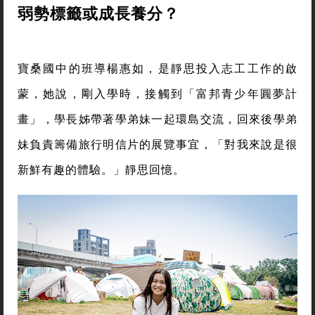
弱勢標籤或成長養分？
寶桑國中的班導楊惠如，是靜思投入志工工作的啟
蒙，她說，剛入學時，接觸到「富邦青少年圓夢計
畫」，學長姊帶著學弟妹一起環島交流，回來後學弟
妹負責籌備旅行明信片的展覽事宜，「對我來說是很
新鮮有趣的體驗。」靜思回憶。