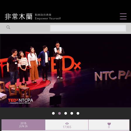
女力故事
觀點專欄
焦點企劃
社會企業
認識我們
2018
JUN 26
17365
0