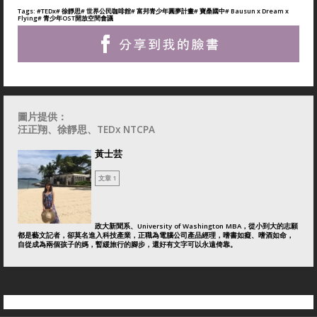
Tags:
#TEDx
# 徐靜思
# 世界公民咖啡館
# 富邦青少年圓夢計畫
# 寶桑國中
# Bausun x Dream x
Flying
# 青少年OST開放空間會議
圖片提供：
汪正翔
、徐靜思、TEDx NTCPA
黃士芸
文章 1
政大新聞系、University of Washington MBA，從小到大的志願
都是藝文記者，卻莫名進入科技產業，正職為電腦公司產品經理，嗜書如癡、嗜酒如命，
自從成為兩個孩子的媽，暫緩旅行的腳步，還好有文字可以永遠倚靠。