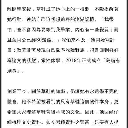
離開望安後，草鞋成了她心上的一根刺，不斷提醒著
她行動、連結自己迫切想追尋的澎湖記憶。「我很
怕，會不會因為要等到我畢業、內心有一些變質；而
且葉阿公已經80幾歲。」深怕來不及，她開始寫計
畫；做著做著發現自己像匹脫韁野馬，很難回到好好
寫論文的狀態，索性休學，2018年正式成立「島編有
潮事」。
創業至今，關於草鞋的知識，仍讓她有永遠學不完的
體會。她不希望被看到的只有草鞋這個物件本身，更
希望大家理解草鞋背後承載的文化。因此，她回頭仔
細梳理文史資料。如今累積資料之豐富，只要有人提