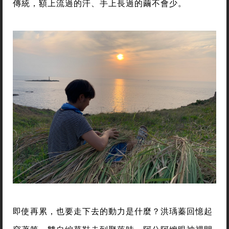
傳統，額上流過的汗、手上長過的繭不會少。
即使再累，也要走下去的動力是什麼？洪瑀蓁回憶起