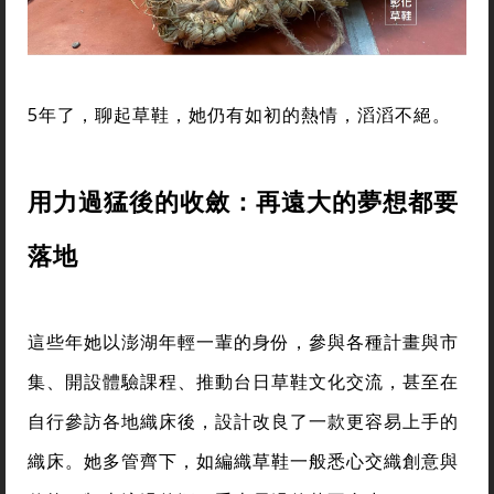
5年了，聊起草鞋，她仍有如初的熱情，滔滔不絕。
用力過猛後的收斂：再遠大的夢想都要
落地
這些年她以澎湖年輕一輩的身份，參與各種計畫與市
集、開設體驗課程、推動台日草鞋文化交流，甚至在
自行參訪各地織床後，設計改良了一款更容易上手的
織床。她多管齊下，如編織草鞋一般悉心交織創意與