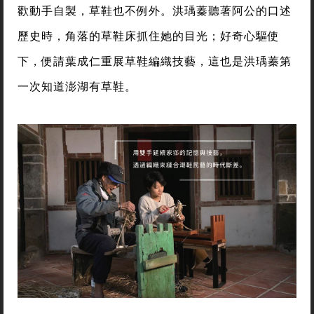
歡動手自製，草鞋也不例外。洪瑀蓁聽著阿公的口述
歷史時，角落的草鞋床抓住她的目光；好奇心驅使
下，便請葉成仁重展草鞋編織技藝，這也是洪瑀蓁第
一次知道澎湖有草鞋。