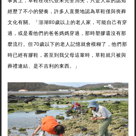
事實上，草鞋在現代並未完全消失，只是大眾的認知
經歷了不小的變奏，許多人直覺地認為草鞋僅與喪葬
文化有關。「澎湖80歲以上的老人家，可能自己有穿
過，或是看他們的爸爸媽媽穿過，那時塑膠還沒有那
麼流行。但70歲以下的老人記憶就會模糊了，他們那
時已經有膠鞋，甚至到我父母這輩時，草鞋就只被與
葬禮連結、是不吉利的東西。」