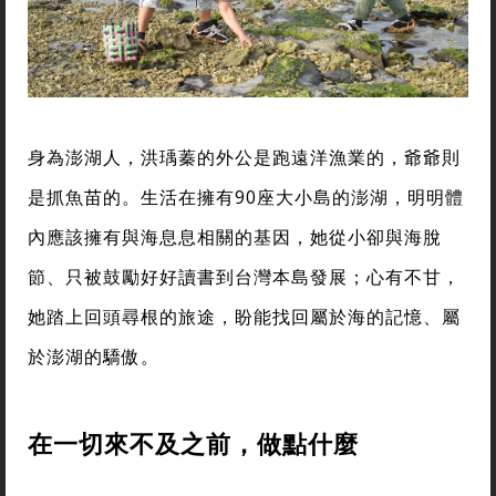
身為澎湖人，洪瑀蓁的外公是跑遠洋漁業的，爺爺則
是抓魚苗的。生活在擁有90座大小島的澎湖，明明體
內應該擁有與海息息相關的基因，她從小卻與海脫
節、只被鼓勵好好讀書到台灣本島發展；心有不甘，
她踏上回頭尋根的旅途，盼能找回屬於海的記憶、屬
於澎湖的驕傲。
在一切來不及之前，做點什麼