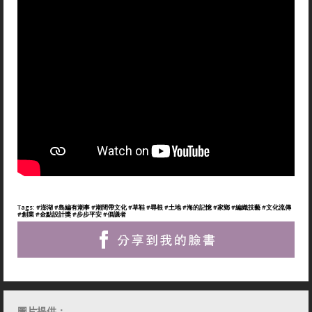
Tags:
#澎湖
#島編有潮事
#潮間帶文化
#草鞋
#尋根
#土地
#海的記憶
#家鄉
#編織技藝
#文化流傳
#創業
#金點設計獎
#步步平安
#倡議者
圖片提供：