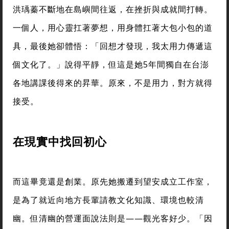
洪瑀蓁不斷地在島嶼間往返，在挫折與成就間打轉。
一個人，用心靈扛著夢想，用身體扛著大包小包的道
具，最後她卻體悟：「回想才發現，我太用力傳遞這
個文化了。」說得平靜，但這是她5年間獨自在台澎
各地講課後得來的昇華。原來，不是用力，對方就得
接受。
在現實中找回初心
而這畢竟還是創業。原先她搬遷到望安成立工作室，
是為了就近向地方長輩請教文化知識、環境也較清
幽。但清幽的營運面說法則是——觀光客好少。「因