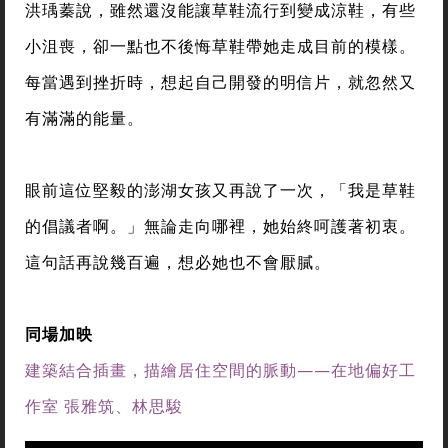
洪瑀蓁說，雖然還沒能讓草鞋流行到變成涼鞋，有些
小沮喪，卻一點也不後悔草鞋帶她走成目前的模樣。
每當遇到挫折時，想起自己開發的明信片，就忽然又
有滿滿的能量。
眼前這位堅毅的澎湖女孩又再說了一次，「我是草鞋
的倡議者啊。」無論走向哪裡，她始終呵護著初衷。
這句話再說幾百遍，想必她也不會厭膩。
同場加映
建築結合插畫，描繪居住空間的脈動——在地偏好工
作室 張雅筑、林思駿