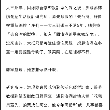
大三那年，因緣際會修習設計系的課之後，洪瑀蓁轉
讀創意生活設計研究所，原先順服的「去台灣」好像
被重新編排了序列——大三到碩三不過5年，她剪掉
「去台灣的嚮往」、加入「回澎湖追尋家鄉記憶」。
沒來由的，大抵只是每逢佳節倍思親，想起澎湖在冬
至一定要捏雞母狗仔、做菜繭，在這裡卻不行。
離家愈遠，她愈想做點什麼。
研究所時，洪瑀蓁參與花宅聚落活化經營計畫，跟著
教授到望安鄉做田野調查，遇見澎湖當地人稱「花宅
馬蓋先」的葉成仁阿公。他今年高齡89歲，凡事都喜