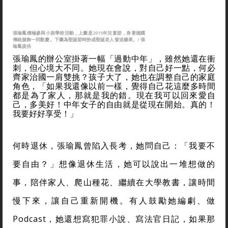
張瑜鳳積極參與小孩學校活動，上圖是2015年兒童節，身著德國
傳統服飾一同歡慶。下圖為聖誕節時扮成聖誕老人發送糖果。/ 張
瑜鳳提供
張瑜鳳的辦公室掛著一幅「過動中年」，雖然她還在衝
刺，但心境大不同。她現在會說，對自己好一點，何必
齊家治國一肩雙挑？孩子大了，她也在調整自己的家庭
角色，「如果我還像以前一樣，覺得自己花這麼多時間
都是為了家人，那就是我的錯。現在我可以回來愛自
己，多美好！中年女子的自由就是從現在開始。真的！
我要好好享受！」
何時退休，張瑜鳳曾陷入長考，她問自己：「我要不
要自由？」想像退休生活，她可以說出一堆想做的
事，陪伴家人、爬山種花、繼續在大學教書，讓時間
慢下來，讓自己重新開機。有人鼓勵她編劇、做
Podcast，她還想寫犯罪小說、寫法官日記，如果那