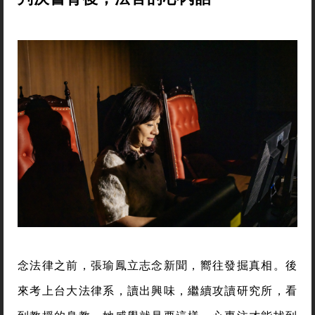
念法律之前，張瑜鳳立志念新聞，嚮往發掘真相。後
來考上台大法律系，讀出興味，繼續攻讀研究所，看