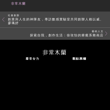
非常木蘭
社會創新
創業與人生的神隊友，專訪數感實驗室共同創辦人賴以威、
廖珮妤
藝術人文
探索自我，創作生活：徐玫怡的療癒系雜画店
看見女力
觀點專欄
焦點企劃
認識我們