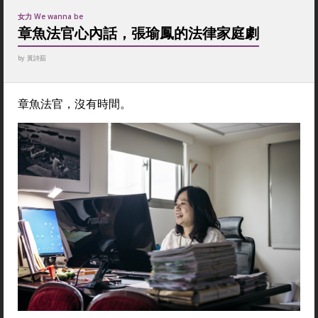
女力 We wanna be
章魚法官心內話，張瑜鳳的法律家庭劇
by
黃詩茹
章魚法官，沒有時間。