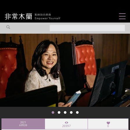
女力故事
觀點專欄
焦點企劃
社會企業
認識我們
2021
APR 09
26997
0