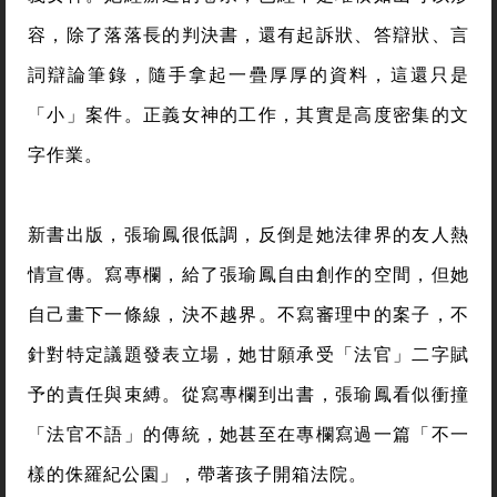
容，除了落落長的判決書，還有起訴狀、答辯狀、言
詞辯論筆錄，隨手拿起一疊厚厚的資料，這還只是
「小」案件。正義女神的工作，其實是高度密集的文
字作業。
新書出版，張瑜鳳很低調，反倒是她法律界的友人熱
情宣傳。寫專欄，給了張瑜鳳自由創作的空間，但她
自己畫下一條線，決不越界。不寫審理中的案子，不
針對特定議題發表立場，她甘願承受「法官」二字賦
予的責任與束縛。從寫專欄到出書，張瑜鳳看似衝撞
「法官不語」的傳統，她甚至在專欄寫過一篇「不一
樣的侏羅紀公園」，帶著孩子開箱法院。