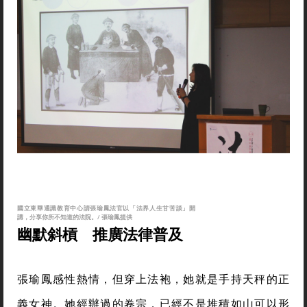
國立東華通識教育中心請張瑜鳳法官以「法界人生甘苦談」開
講，分享你所不知道的法院。/ 張瑜鳳提供
幽默斜槓 推廣法律普及
張瑜鳳感性熱情，但穿上法袍，她就是手持天秤的正
義女神。她經辦過的卷宗，已經不是堆積如山可以形