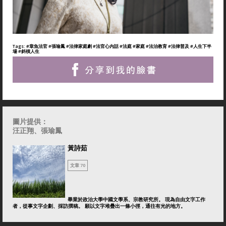
Tags:
#章魚法官
#張瑜鳳
#法律家庭劇
#法官心內話
#法庭
#家庭
#法治教育
#法律普及
#人生下半
場
#斜槓人生
圖片提供：
汪正翔
、張瑜鳳
黃詩茹
文章 70
畢業於政治大學中國文學系、宗教研究所。 現為自由文字工作
者，從事文字企劃、採訪撰稿。 願以文字堆疊出一條小徑，通往有光的地方。