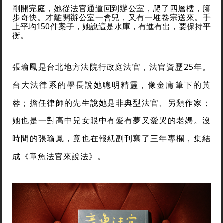
剛開完庭，她從法官通道回到辦公室，爬了四層樓，腳
步奇快。才離開辦公室一會兒，又有一堆卷宗送來。手
上平均150件案子，她說這是水庫，有進有出，要保持平
衡。
張瑜鳳是台北地方法院行政庭法官，法官資歷25年。
台大法律系的學長說她聰明精靈，像金庸筆下的黃
蓉；擔任律師的先生說她是非典型法官、另類作家；
她也是一對高中兒女眼中有愛有夢又愛哭的老媽。沒
時間的張瑜鳳，竟也在報紙副刊寫了三年專欄，集結
成《章魚法官來說法》。