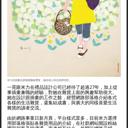
米力的插畫色調溫暖圖象豐富，極具個人特色與辨別性。
一晃眼米力在禮品設計公司已經待了超過27年，加上從
事插畫兼職的經驗，對她在雜貨上面的興趣幫助很大。
她在設計跟插畫的工作之餘，經營網路部落格介紹各式
各樣的生活雜貨，還集結成書，與廣大的同樣喜愛生活
雜貨的讀者交流。
由於網路事業日新月異，平台樣式眾多，目前米力選擇
用部落格張貼各雜貨用品的介紹，在社群網站開設粉絲