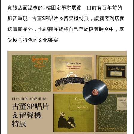
實體店面溫事的2樓固定舉辦展覽，目前有百年前的
原音重現--古董SP唱片＆留聲機特展，讓顧客到店面
選購商品外，也能藉展覽將自己至於懷舊時空中，享
受極具特色的文化饗宴。