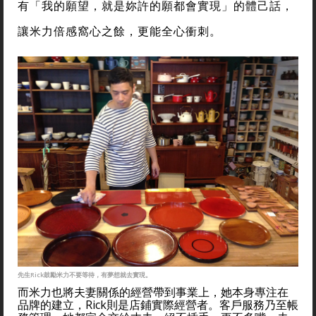
有「我的願望，就是妳許的願都會實現」的體己話，
讓米力倍感窩心之餘，更能全心衝刺。
先生Rick鼓勵米力不要等待，有夢想就去實現。
而米力也將夫妻關係的經營帶到事業上，她本身專注在
品牌的建立，Rick則是店鋪實際經營者。客戶服務乃至帳