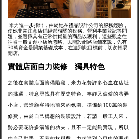
米力進一步指出，由於她在禮品設計公司的服務經驗，
使她非常注意店鋪經營相關的稅務、營利事業登記等問
題，並選擇具有正常供貨量的商品以獲利，這些觀念往
往被一般文創小店所忽略。以開設網路店鋪來說，先有
30萬資金是開業基礎成本，在達到此目標前，切勿輕易
開店。
實體店面自力裝修 獨具特色
之後在實體店面籌備階段，米力花費許多心血在店址
的挑選，特意尋找具有歷史特色、寧靜又偏僻的巷弄
小店，營造顧客特地前來的氛圍。準備約100萬的裝
修費，由於自己構想的裝潢設計，若請一般工人來，
勢必要花許多溝通的功夫，且不一定能夠實現，所以
由自己動手，不苛扣材料費，力求達到心目中的理想