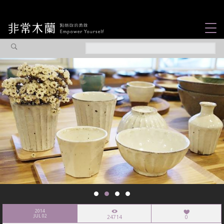
女力故事
觀點專欄
焦點企劃
社會企業
認識我們
2014
JUL 02
24714
0