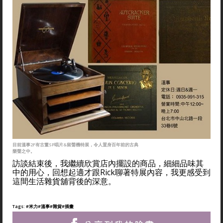
目前溫事2F有古董SP唱片&留聲機特展，令人置身百年前的古典
樂聲之中。
訪談結束後，我繼續欣賞店內擺設的商品，細細品味其
中的用心，回想起適才跟Rick聊著特展內容，我更感受到
這間生活雜貨舖背後的深意。
Tags:
#米力
#溫事
#雜貨
#插畫