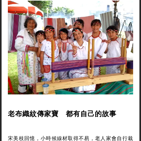
老布織紋傳家寶 都有自己的故事
宋美枝回憶，小時候線材取得不易，老人家會自行栽