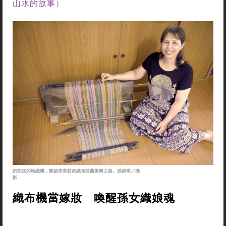
山水的故事）
奶奶送的地織機，開啟宋美枝的織布技藝復興之路。游婉琪／攝
影
織布機當嫁妝 喚醒孫女織娘魂