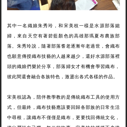
其中一名織娘朱秀玲，和宋美枝一樣是水源部落媳
婦，來自天空有著碧藍顏色的高雄那瑪夏布農族部
落。朱秀玲說，隨著部落耆老逐漸年老過世，會織布
也願意傳授織布技藝的人越來越少，還好水源部落裡
頭的織娘們樂於分享，部落婦女才有機會學習織布，
彼此間還會融合各族特色，激盪出各式各樣的作品。
宋美枝認為，陪伴教學教的是傳統織布工具的使用方
式，但最終，織布技藝應該要回歸各部族的日常生活
中尋根，讓織布不僅僅是織布，更要找回傳統文化，