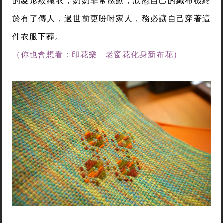
的菱形紋織衣，奶奶非常感動，欣慰自己的織布機終
於有了傳人，過世前更吩咐家人，務必讓自己穿著這
件衣服下葬。
（你也會想看：印花樂 老窗花化身新布花）