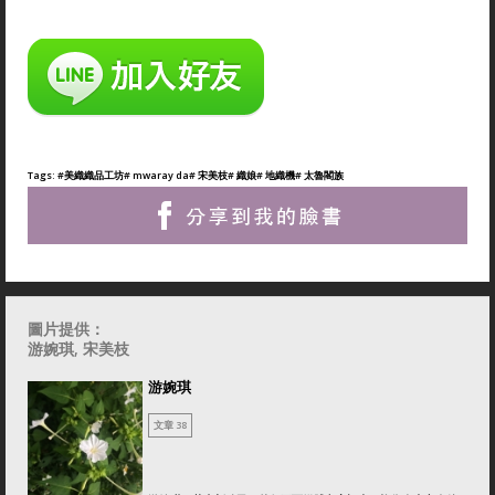
Tags:
#美織織品工坊
# mwaray da
# 宋美枝
# 織娘
# 地織機
# 太魯閣族
圖片提供：
游婉琪, 宋美枝
游婉琪
文章 38