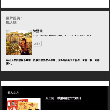
圖片提供：
職人誌
陳瀅仙
http://www.ylib.com/book_cont.aspx?BookNo=YLK61
文章 9
藝術大學音樂科系畢業，從事音樂教學八年餘，現為自由藝文工作者。著有《聽．見芬
蘭》。
看見女力
風土痣 以播種的方式辦刊