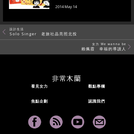
2014 May 14
設計生活
Solo Singer 老旅社晶亮照北投
女力 We wanna be
賴佩霞 幸福的導讀人
看見女力
觀點專欄
焦點企劃
認識我們