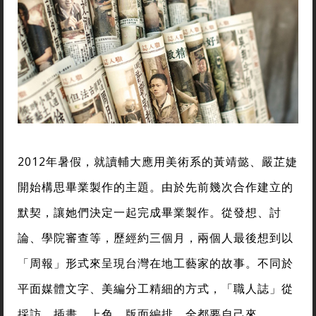
2012年暑假，就讀輔大應用美術系的黃靖懿、嚴芷婕
開始構思畢業製作的主題。由於先前幾次合作建立的
默契，讓她們決定一起完成畢業製作。從發想、討
論、學院審查等，歷經約三個月，兩個人最後想到以
「周報」形式來呈現台灣在地工藝家的故事。不同於
平面媒體文字、美編分工精細的方式，「職人誌」從
採訪、插畫、上色、版面編排，全都要自己來。