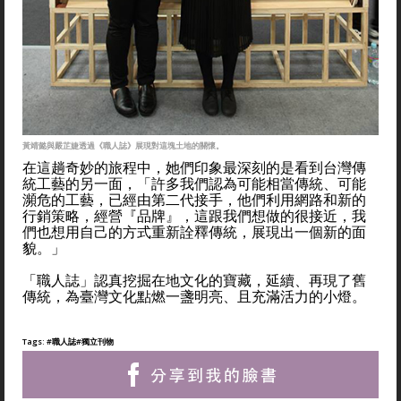
黃靖懿與嚴芷婕透過《職人誌》展現對這塊土地的關懷。
在這趟奇妙的旅程中，她們印象最深刻的是看到台灣傳
統工藝的另一面，「許多我們認為可能相當傳統、可能
瀕危的工藝，已經由第二代接手，他們利用網路和新的
行銷策略，經營『品牌』，這跟我們想做的很接近，我
們也想用自己的方式重新詮釋傳統，展現出一個新的面
貌。」
「職人誌」認真挖掘在地文化的寶藏，延續、再現了舊
傳統，為臺灣文化點燃一盞明亮、且充滿活力的小燈。
Tags:
#職人誌
#獨立刊物