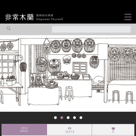
女力故事
觀點專欄
焦點企劃
社會企業
認識我們
2014
JAN 01
16974
0