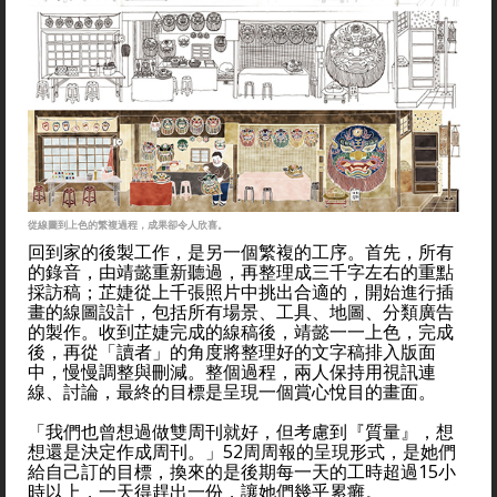
從線圖到上色的繁複過程，成果卻令人欣喜。
回到家的後製工作，是另一個繁複的工序。首先，所有
的錄音，由靖懿重新聽過，再整理成三千字左右的重點
採訪稿；芷婕從上千張照片中挑出合適的，開始進行插
畫的線圖設計，包括所有場景、工具、地圖、分類廣告
的製作。收到芷婕完成的線稿後，靖懿一一上色，完成
後，再從「讀者」的角度將整理好的文字稿排入版面
中，慢慢調整與刪減。整個過程，兩人保持用視訊連
線、討論，最終的目標是呈現一個賞心悅目的畫面。
「我們也曾想過做雙周刊就好，但考慮到『質量』，想
想還是決定作成周刊。」52周周報的呈現形式，是她們
給自己訂的目標，換來的是後期每一天的工時超過15小
時以上，一天得趕出一份，讓她們幾乎累癱。