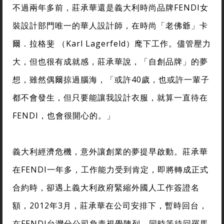
不過兩年多前，莊承華還是義大利時尚品牌FENDI女
裝設計部門唯一的華人設計師，在時尚「老佛爺」卡
爾．拉格斐 （Karl Lagerfeld）麾下工作。儘管壓力
大，但也很有成就感，莊承華說，「自創品牌」的夢
想，雖然偶爾掠過腦海，「或許40歲，也或許一輩子
都不會發生，但只要能讓我設計衣服，就算一直待在
FENDI，也會很開心的。」
義大利經濟危機，意外讓創業的夢提早啟動。莊承華
在FENDI一年多，工作能力受到肯定，即將轉成正式
合約時，卻遇上義大利政府緊縮外國人工作簽證名
額，2012年3月，莊承華在公司安排下，暫時回台，
在FENDI台灣分公司負責視覺陳列，同時等待回羅馬