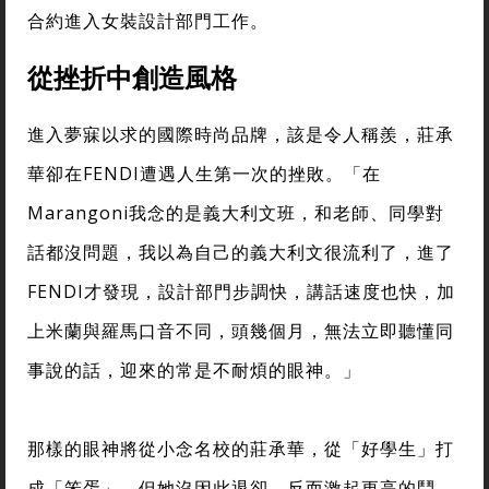
合約進入女裝設計部門工作。
從挫折中創造風格
進入夢寐以求的國際時尚品牌，該是令人稱羨，莊承
華卻在FENDI遭遇人生第一次的挫敗。「在
Marangoni我念的是義大利文班，和老師、同學對
話都沒問題，我以為自己的義大利文很流利了，進了
FENDI才發現，設計部門步調快，講話速度也快，加
上米蘭與羅馬口音不同，頭幾個月，無法立即聽懂同
事說的話，迎來的常是不耐煩的眼神。」
那樣的眼神將從小念名校的莊承華，從「好學生」打
成「笨蛋」，但她沒因此退卻，反而激起更高的鬥