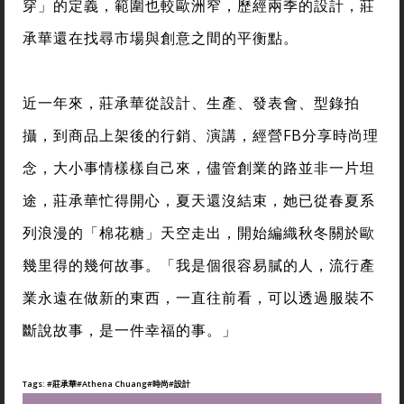
穿」的定義，範圍也較歐洲窄，歷經兩季的設計，莊
承華還在找尋市場與創意之間的平衡點。
近一年來，莊承華從設計、生產、發表會、型錄拍
攝，到商品上架後的行銷、演講，經營FB分享時尚理
念，大小事情樣樣自己來，儘管創業的路並非一片坦
途，莊承華忙得開心，夏天還沒結束，她已從春夏系
列浪漫的「棉花糖」天空走出，開始編織秋冬關於歐
幾里得的幾何故事。「我是個很容易膩的人，流行產
業永遠在做新的東西，一直往前看，可以透過服裝不
斷說故事，是一件幸福的事。」
Tags:
#莊承華
#Athena Chuang
#時尚
#設計