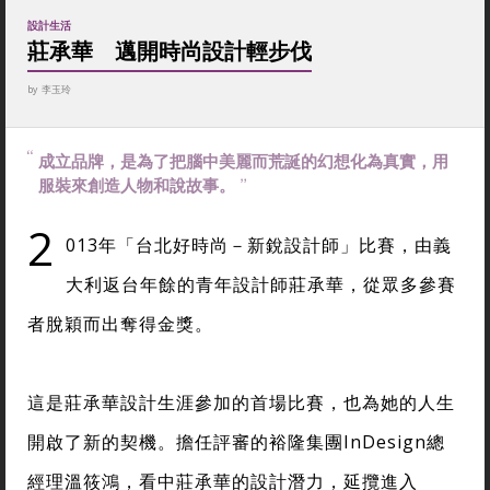
設計生活
莊承華 邁開時尚設計輕步伐
by
李玉玲
成立品牌，是為了把腦中美麗而荒誕的幻想化為真實，用
服裝來創造人物和說故事。
2
013年「台北好時尚－新銳設計師」比賽，由義
大利返台年餘的青年設計師莊承華，從眾多參賽
者脫穎而出奪得金獎。
這是莊承華設計生涯參加的首場比賽，也為她的人生
開啟了新的契機。擔任評審的裕隆集團InDesign總
經理溫筱鴻，看中莊承華的設計潛力，延攬進入