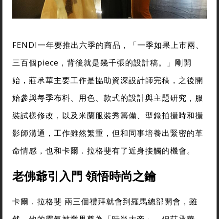
FENDI一年要推出六季的商品，「一季如果上市兩、
三百個piece，背後就是幾千張的設計稿。」剛開
始，莊承華主要工作是協助資深設計師完稿，之後開
始參與每季布料、用色、款式的設計與主題研究，服
裝試樣修改，以及米蘭服裝秀籌備、型錄拍攝時和攝
影師溝通，工作雖然繁重，但和同事培養出緊密的革
命情感，也和卡爾．拉格斐有了近身接觸的機會。
老佛爺引入門 領悟時尚之鑰
卡爾．拉格斐 兩三個禮拜就會到羅馬總部開會，雖
然，他的霸氣被業界尊為「時尚大帝」，但莊承華