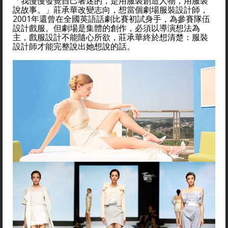
「我慢慢發覺自己著迷的，是用服裝創造人物，用服裝
說故事。」莊承華改變志向，想當個劇場服裝設計師，
2001年還曾在全國英語話劇比賽初試身手，為參賽隊伍
設計戲服。但劇場是集體的創作，必須以導演想法為
主，戲服設計不能隨心所欲，莊承華終於想清楚：服裝
設計師才能完整說出她想說的話。