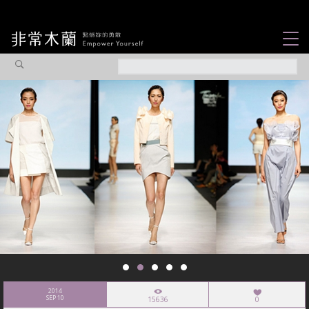
女力故事
觀點專欄
焦點企劃
社會企業
認識我們
2014
SEP 10
15636
0