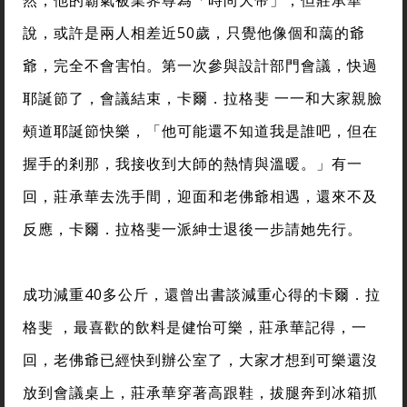
說，或許是兩人相差近50歲，只覺他像個和藹的爺
爺，完全不會害怕。第一次參與設計部門會議，快過
耶誕節了，會議結束，卡爾．拉格斐 一一和大家親臉
頰道耶誕節快樂，「他可能還不知道我是誰吧，但在
握手的剎那，我接收到大師的熱情與溫暖。」有一
回，莊承華去洗手間，迎面和老佛爺相遇，還來不及
反應，卡爾．拉格斐一派紳士退後一步請她先行。
成功減重40多公斤，還曾出書談減重心得的卡爾．拉
格斐 ，最喜歡的飲料是健怡可樂，莊承華記得，一
回，老佛爺已經快到辦公室了，大家才想到可樂還沒
放到會議桌上，莊承華穿著高跟鞋，拔腿奔到冰箱抓