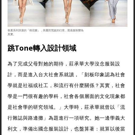
春夏系列浪漫的「棉花糖」，美麗而荒誕的幻境，透過服裝變為
真實。
跳Tone轉入設計領域
為了完成父母對她的期待，莊承華大學沒念服裝設
計，而是進入台大社會系就讀，「刻板印象認為社會
學就是社福或社工，和流行有什麼關係？其實，社會
學是一門很有趣的學科，社會各個層面的文化現象都
是社會學的研究領域。」大學時，莊承華就曾以「流
行雜誌與路邊攤」為題進行一項研究。她一邊學義大
利文，準備出國念服裝設計，也盤算著：就算以後當