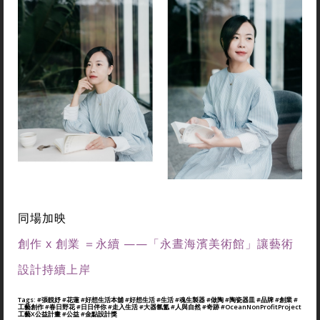
同場加映
創作 x 創業 ＝永續 ——「永晝海濱美術館」讓藝術
設計持續上岸
Tags:
#張靚妤
#花蓮
#好想生活本舖
#好想生活
#生活
#魂生製器
#做陶
#陶瓷器皿
#品牌
#創業
#
工藝創作
#春日野花
#日日伴你
#走入生活
#大器氤氳
#人與自然
#奇跡
#OceanNonProfitProject
工藝X公益計畫
#公益
#金點設計獎