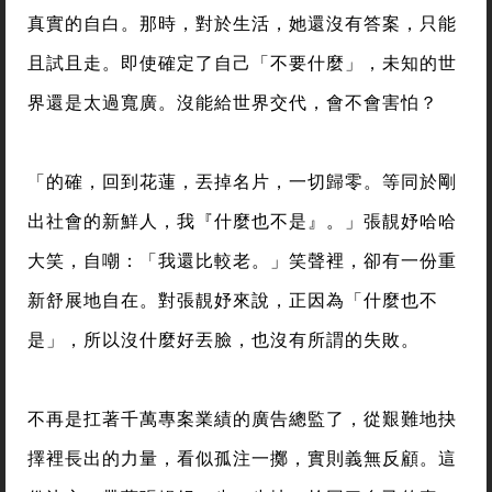
真實的自白。那時，對於生活，她還沒有答案，只能
且試且走。即使確定了自己「不要什麼」，未知的世
界還是太過寬廣。沒能給世界交代，會不會害怕？
「的確，回到花蓮，丟掉名片，一切歸零。等同於剛
出社會的新鮮人，我『什麼也不是』。」張靚妤哈哈
大笑，自嘲：「我還比較老。」笑聲裡，卻有一份重
新舒展地自在。對張靚妤來說，正因為「什麼也不
是」，所以沒什麼好丟臉，也沒有所謂的失敗。
不再是扛著千萬專案業績的廣告總監了，從艱難地抉
擇裡長出的力量，看似孤注一擲，實則義無反顧。這