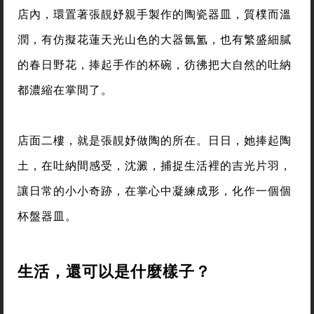
店內，環置著張靚妤親手製作的陶瓷器皿，質樸而溫
潤，有仿擬花蓮天光山色的大器氤氳，也有繁盛細膩
的春日野花，捧起手作的杯碗，彷彿把大自然的吐納
都濃縮在掌間了。
店面二樓，就是張靚妤做陶的所在。日日，她捧起陶
土，在吐納間感受，沈澱，捕捉生活裡的吉光片羽，
讓日常的小小奇跡，在掌心中凝練成形，化作一個個
杯盤器皿。
生活，還可以是什麼樣子？