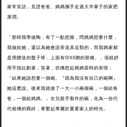
家常笑語，見證爸爸、媽媽攜手走過大半輩子的家肥
屋潤。
「那時我學做陶，有了一點把握，問媽媽想要什麼，
我做給她，還以為她會說茶道具這類的，而我媽家都
是用贈送的盤子呀，上面有印XX贈的那種。」張靚妤
用手指比劃著，笑著，彷彿想起媽媽當時的表情：
「結果她說想要一個碗。『因為我沒有自己的碗啊』
她這麼說。後來我就做了一大一小兩個碗，一個給爸
爸，一個給媽媽。」女兒親手製作的碗，化為一份代
代相傳的羈絆，牽繫起專屬於重要家人的時光。