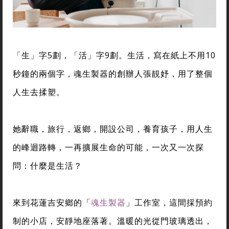
「生」字5劃，「活」字9劃。生活，寫在紙上不用10
秒鐘的兩個字，魂生製器的創辦人張靚妤，用了整個
人生去揉塑。
她辭職，旅行，返鄉，開設公司，養育孩子，用人生
的峰迴路轉，一再擴展生命的可能，一次又一次探
問：什麼是生活？
來到花蓮吉安鄉的「
魂生製器
」工作室，這間採預約
制的小店，安靜地座落著。溫暖的光從門玻璃透出，