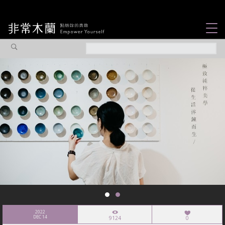
女力故事
觀點專欄
焦點企劃
社會企業
認識我們
2022
DEC 14
9124
0