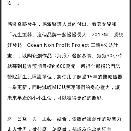
次」。
感激奇跡發生，感激醫護人員的付出。看著女兒和
「魂生製器」這個品牌一起慢慢長大，2017年，張靚
妤發起「Ocean Non Profit Project 工藝X公益計
畫」，以陶瓷創作品〈海浪〉發起募資。短短30小時
就募到超過預期目標的600萬元，所得全部捐給門諾
醫院新生兒照護單位，將使用了超過15年的醫療儀器
一舉更新，同時減輕MICU護理師們的身心壓力，讓
未來早產的小小生命，可以獲得更好的照顧。
將「公益」與「工藝」結合，張靚妤讓創作的影響力
走入世界，做什麼、怎麼做，都成為信念的延伸：