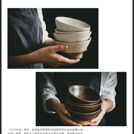
《日日伴你》系列，是張靚妤帶著對爸媽與孕育生命的原鄉土地
的滿心感謝，將飯桌上最家常也極為可貴的安樂，揉捏製成每只