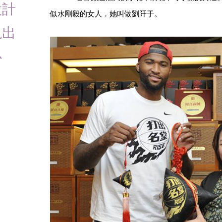
設計
似水剛毅的女人，她叫做劉阡于。
現出
心