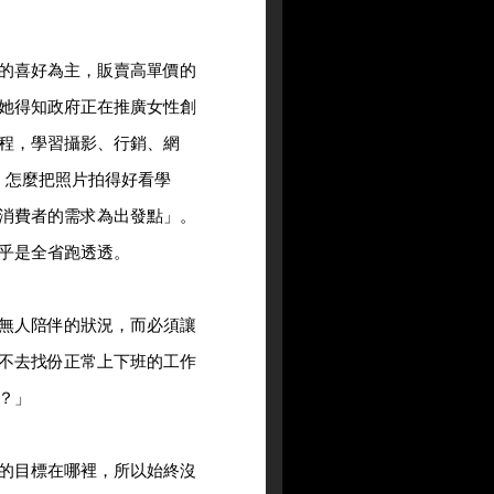
的喜好為主，販賣高單價的
她得知政府正在推廣女性創
程，學習攝影、行銷、網
、怎麼把照片拍得好看學
消費者的需求為出發點」。
乎是全省跑透透。
無人陪伴的狀況，而必須讓
不去找份正常上下班的工作
？」
的目標在哪裡，所以始終沒