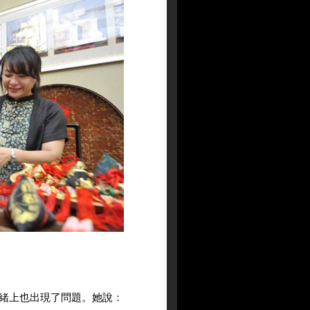
緒上也出現了問題。她說：