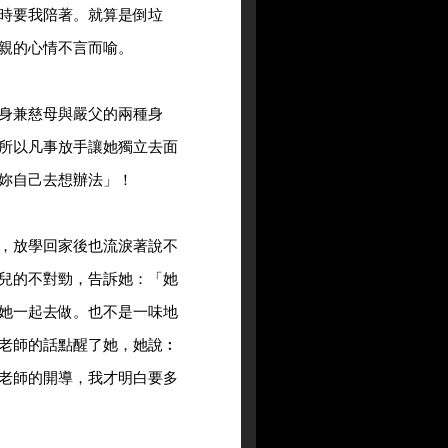
時要我陪著。就算是倒垃
親的心情不言而喻。
身兼慈母與嚴父的兩種身
所以凡事放手讓她獨立去面
妳自己去想辦法」！
，放學回家後也流淚著說不
兒的不對勁，告訴她：「她
她一起去做。也不是一味地
老師的話點醒了她，她說︰
老師的開導，我才明白要多