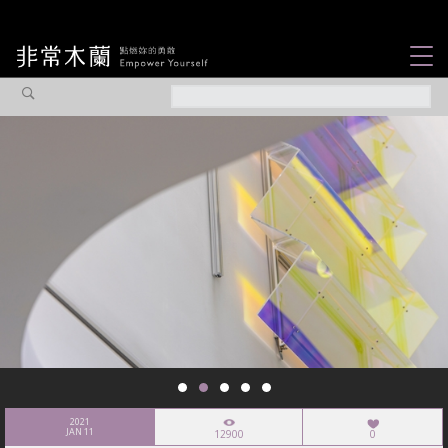
女力故事
觀點專欄
焦點企劃
社會企業
認識我們
2021
JAN 11
12900
0