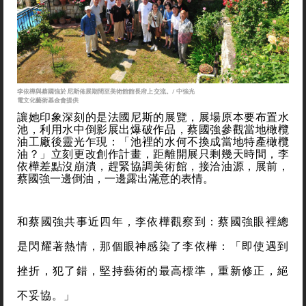
李依樺與蔡國強於尼斯佈展期間至美術館館長府上交流。/ 中強光
電文化藝術基金會提供
讓她印象深刻的是法國尼斯的展覽，展場原本要布置水
池，利用水中倒影展出爆破作品，蔡國強參觀當地橄欖
油工廠後靈光乍現：「池裡的水何不換成當地特產橄欖
油？」立刻更改創作計畫，距離開展只剩幾天時間，李
依樺差點沒崩潰，趕緊協調美術館，接洽油源，展前，
蔡國強一邊倒油，一邊露出滿意的表情。
和蔡國強共事近四年，李依樺觀察到：蔡國強眼裡總
是閃耀著熱情，那個眼神感染了李依樺：「即使遇到
挫折，犯了錯，堅持藝術的最高標準，重新修正，絕
不妥協。」