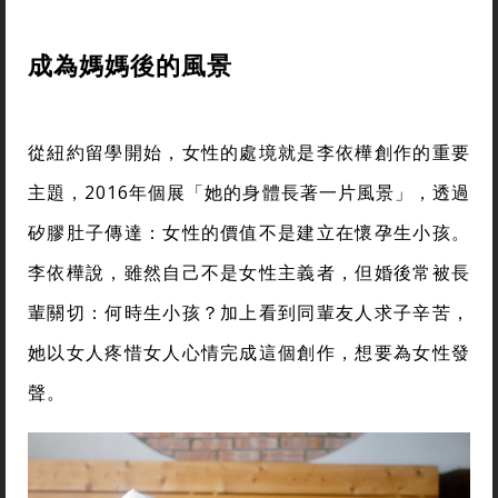
成為媽媽後的風景
從紐約留學開始，女性的處境就是李依樺創作的重要
主題，2016年個展「她的身體長著一片風景」，透過
矽膠肚子傳達：女性的價值不是建立在懷孕生小孩。
李依樺說，雖然自己不是女性主義者，但婚後常被長
輩關切：何時生小孩？加上看到同輩友人求子辛苦，
她以女人疼惜女人心情完成這個創作，想要為女性發
聲。