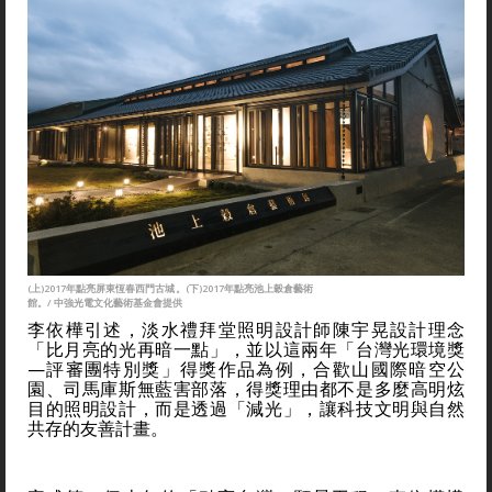
(上)2017年點亮屏東恆春西門古城。(下)2017年點亮池上穀倉藝術
館。/ 中強光電文化藝術基金會提供
李依樺引述，淡水禮拜堂照明設計師陳宇晃設計理念
「比月亮的光再暗一點」，並以這兩年「台灣光環境獎
—評審團特別獎」得獎作品為例，合歡山國際暗空公
園、司馬庫斯無藍害部落，得獎理由都不是多麼高明炫
目的照明設計，而是透過「減光」，讓科技文明與自然
共存的友善計畫。