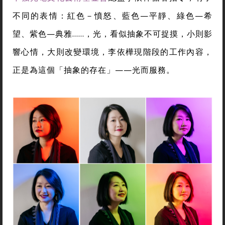
不同的表情：紅色－憤怒、藍色—平靜、綠色—希
望、紫色—典雅……，光，看似抽象不可捉摸，小則影
響心情，大則改變環境，李依樺現階段的工作內容，
正是為這個「抽象的存在」——光而服務。