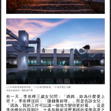
(上)司馬庫斯無藍害部落。(下)台南河樂廣場。/ 中強光電文化藝
術基金會提供 / 攝影趙宇晨
有一天，李依樺三歲女兒問：「媽媽，妳為什麼要上
班？」李依樺沒回：「賺錢養妳呀。」而是告訴女兒：
「因為，我的工作可以讓一個地方變得更好看。」這是
李依樺的自我期許，十多年藝術資歷累積的美學高度之