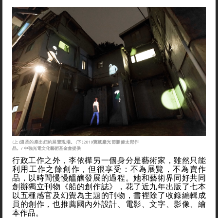
(上)溫柔的產出紐約展覽現場。(下)2019寶藏巖光節瀧健太郎作
品。/ 中強光電文化藝術基金會提供
行政工作之外，李依樺另一個身分是藝術家，雖然只能
利用工作之餘創作，但很享受：不為展覽，不為賣作
品，以時間慢慢醞釀發展的過程。她和藝術界同好共同
創辦獨立刊物《船的創作誌》，花了近九年出版了七本
以五種感官及幻覺為主題的刊物，書裡除了收錄編輯成
員的創作，也推薦國內外設計、電影、文字、影像、繪
本作品。