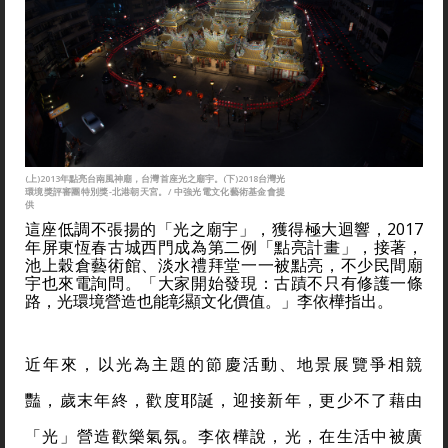
(上)2013年點亮台南風神廟，台灣首座光之廟宇。(下)2018台灣光
環境獎評審團特別獎-北港朝天宮。/ 中強光電文化藝術基金會提
供
這座低調不張揚的「光之廟宇」，獲得極大迴響，2017
年屏東恆春古城西門成為第二例「點亮計畫」，接著，
池上穀倉藝術館、淡水禮拜堂一一被點亮，不少民間廟
宇也來電詢問。「大家開始發現：古蹟不只有修護一條
路，光環境營造也能彰顯文化價值。」李依樺指出。
近年來，以光為主題的節慶活動、地景展覽爭相競
豔，歲末年終，歡度耶誕，迎接新年，更少不了藉由
「光」營造歡樂氣氛。李依樺說，光，在生活中被廣