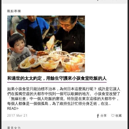
觀點專欄
和過世的太太約定，用餘生守護來小孩食堂吃飯的人
如果小孩食堂只能治標不治本，為何日本這麼風行呢？ 或許是它讓人
們在孤獨空虛的大都市中找到一個可以歇腳的地方。 小孩食堂改變了
「無緣社會」中一個人吃飯的窘境。特別是在東京這樣的大都市中，
每個人都像是一個個孤島，為了維持生計忙得分身乏術，在沒...
READ>
2017 Mar 21
分享
收藏
看見女力