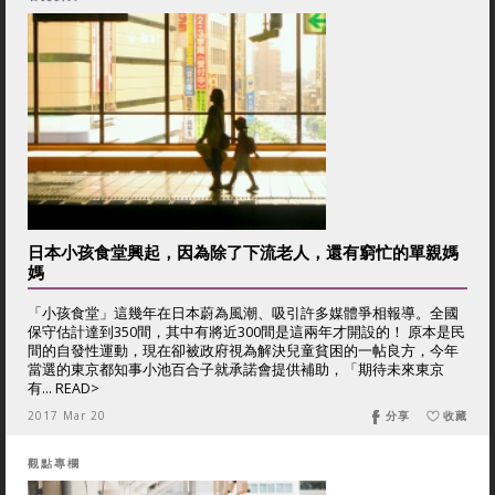
日本小孩食堂興起，因為除了下流老人，還有窮忙的單親媽
媽
「小孩食堂」這幾年在日本蔚為風潮、吸引許多媒體爭相報導。全國
保守估計達到350間，其中有將近300間是這兩年才開設的！ 原本是民
間的自發性運動，現在卻被政府視為解決兒童貧困的一帖良方，今年
當選的東京都知事小池百合子就承諾會提供補助，「期待未來東京
有... READ>
2017 Mar 20
分享
收藏
觀點專欄