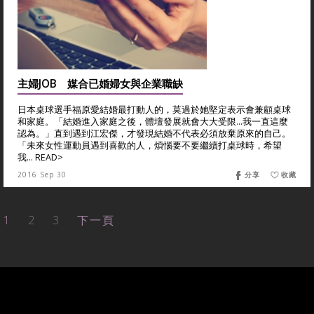
主婦JOB 媒合已婚婦女與企業職缺
日本桌球選手福原愛結婚最打動人的，莫過於她堅定表示會兼顧桌球
和家庭。「結婚進入家庭之後，體壇發展就會大大受限…我一直這麼
認為。」直到遇到江宏傑，才發現結婚不代表必須放棄原來的自己。
「未來女性運動員遇到喜歡的人，煩惱要不要繼續打桌球時，希望
我... READ>
2016 Sep 30
分享
收藏
1
2
3
下一頁