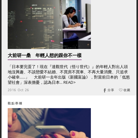
大前研一桑 年輕人想的跟你不一樣
「日本要完蛋了！現在『達觀世代（悟り世代）』的年輕人對出人頭
地沒興趣、不談戀愛不結婚、不買房不買車、不再大量消費、只追求
小確幸……」 大前研一去年出版《新國富論》，對當前日本的「低慾
望社會」深表擔憂，認為日本... READ>
2016 Oct 26
分享
收藏
觀點專欄