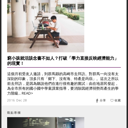
窮小孩就活該念書不如人？打破「學力直接反映經濟能力」
的現實！
這個月初受友人邀請，到群馬縣的高崎市去拜訪。對群馬一向沒有太
深刻的印象，頂多只有「鄉下、沒有海、特產是蒟蒻」。這次之所以
前去拜訪，是因為聽說他們在進行很有趣的嘗試：由在地居民發起，
為全市所有的國小國中學童課業指導，要消除因經濟弱勢而產生的學
力階級... READ>
2016 Dec 28
分享
收藏
觀點專欄