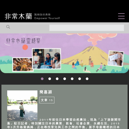
女力故事
觀點專欄
焦點企劃
社會企業
認識我們
簡嘉潁
文章
15
2011年前往日本學習自然農法，現為「上下游新聞市
集」駐日記者，特別關注日本的農業、飲食、社會企業、永續生活。2015
年3月升格當媽媽，正在尋找育兒與工作之間的平衡。新手母親嘴裡的日本