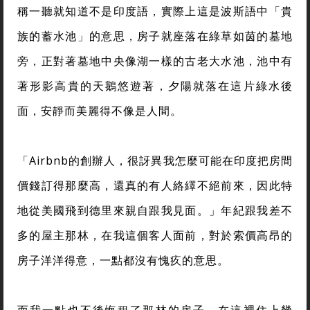
稱一聽就知道不是印度語，實際上這是波斯語中「貴
族的蓄水池」的意思，房子就座落在綠草如茵的墓地
旁，正對著墓地中央像湖一樣的古老大水池，池中有
著形影高貴的天鵝悠遊著，夕陽就落在這片綠水後
面，安靜而美麗得不像是人間。
「Airbnb的創辦人，很訝異我怎麼可能在印度把房間
價錢訂得那麼高，還真的有人絡繹不絕前來，因此特
地從美國飛到德里來親自跟我見面。」年紀跟我差不
多的屋主那林，在我這個客人面前，對於索價高昂的
房子洋洋得意，一點都沒有愧疚的意思。
而我一點也不後悔租了那林的房子，在這裡住上幾