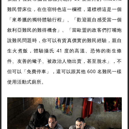
難民營床位，在住宿特色這一欄裡，還標榜這是一個
「來希臘的獨特體驗行程」、「歡迎親自感受當一個
敘利亞難民的難得機會」、「當歐盟的政客們打嘴炮
說難民問題時，你可以有貨真價實的難民經驗，親自
生火煮飯，體驗攝氏 41 度的高溫、恐怖的衛生條
件、友善的蠍子、被政治人物出賣，甚至脫水」，不
但可以「免費停車」，還可以跟其他 600 名難民一樣
使用活動式廁所。