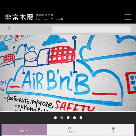
女力故事
觀點專欄
焦點企劃
社會企業
認識我們
2016
DEC 21
12801
1