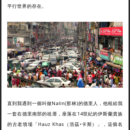
平行世界的存在。
直到我遇到一個叫做Nalin(那林)的德里人，他租給我
一套在德里南部的祖厝，座落在14世紀的伊斯蘭貴族
的古老墳場「Hauz Khas（浩茲•卡斯）」，這個名