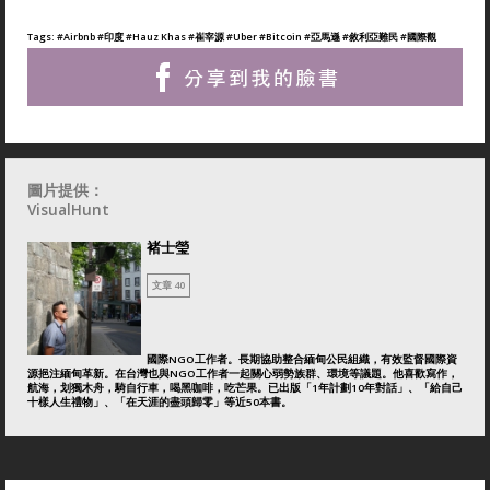
Tags:
#Airbnb
#印度
#Hauz Khas
#崔宰源
#Uber
#Bitcoin
#亞馬遜
#敘利亞難民
#國際觀
圖片提供：
VisualHunt
褚士瑩
文章 40
國際NGO工作者。長期協助整合緬甸公民組織，有效監督國際資
源挹注緬甸革新。在台灣也與NGO工作者一起關心弱勢族群、環境等議題。他喜歡寫作，
航海，划獨木舟，騎自行車，喝黑咖啡，吃芒果。已出版「1年計劃10年對話」、「給自己
十樣人生禮物」、「在天涯的盡頭歸零」等近50本書。