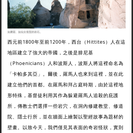
如磨菇、如仙女造型的岩石。
西元前1800年至前1200年，西台（Hittites）人在這
地區建立了強大的帝國，之後是腓尼基
（Phoenicians）人和波斯人，波斯人將這裡命名為
「卡帕多其亞」。爾後，羅馬人也來到這裡，並在此
建立他們的首都。在羅馬和拜占庭時期，由於這裡地
形特殊，基督徒利用其作為躲避羅馬人追殺的庇護
所，傳教士們選擇一些岩穴，在洞內修建教堂、修道
院、隱士行所，並在牆面上繪製以聖經故事為題材的
壁畫。以致今天，我們僅見其表面的奇岩怪狀，實則