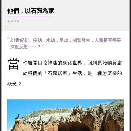
他們，以石窟為家
by
黃湘娟
21世紀初，疫劫，水劫，旱劫，頻繁發生，人類是否需要
深度反思-----？
當
你離開目眩神迷的網路世界，回到原始物質處
於極簡的「石窟居室」生活，是一種怎麼樣的
概念？