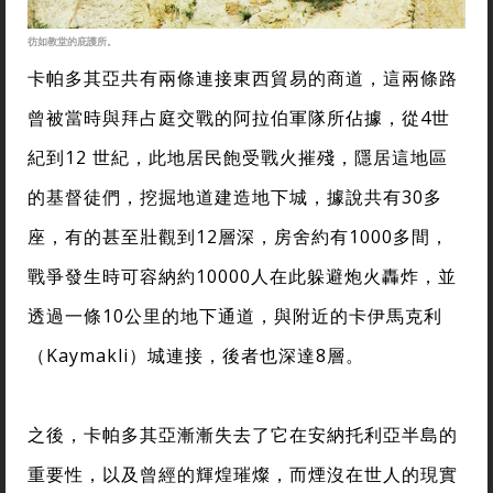
彷如教堂的庇護所。
卡帕多其亞共有兩條連接東西貿易的商道，這兩條路
曾被當時與拜占庭交戰的阿拉伯軍隊所佔據，從4世
紀到12 世紀，此地居民飽受戰火摧殘，隱居這地區
的基督徒們，挖掘地道建造地下城，據說共有30多
座，有的甚至壯觀到12層深，房舍約有1000多間，
戰爭發生時可容納約10000人在此躲避炮火轟炸，並
透過一條10公里的地下通道，與附近的卡伊馬克利
（Kaymakli）城連接，後者也深達8層。
之後，卡帕多其亞漸漸失去了它在安納托利亞半島的
重要性，以及曾經的輝煌璀燦，而煙沒在世人的現實