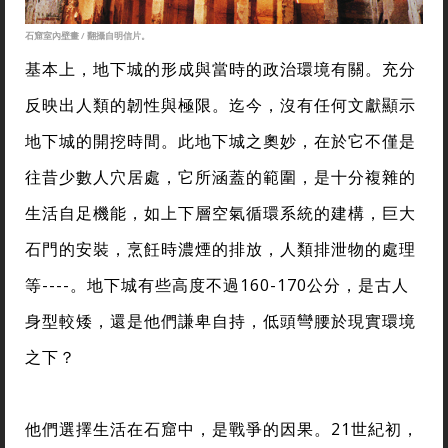
石窟室內壁畫 / 翻攝自明信片。
基本上，地下城的形成與當時的政治環境有關。充分
反映出人類的韌性與極限。迄今，沒有任何文獻顯示
地下城的開挖時間。此地下城之奧妙，在於它不僅是
往昔少數人穴居處，它所涵蓋的範圍，是十分複雜的
生活自足機能，如上下層空氣循環系統的建構，巨大
石門的安裝，烹飪時濃煙的排放，人類排泄物的處理
等----。地下城有些高度不過160-170公分，是古人
身型較矮，還是他們謙卑自持，低頭彎腰於現實環境
之下？
他們選擇生活在石窟中，是戰爭的因果。21世紀初，