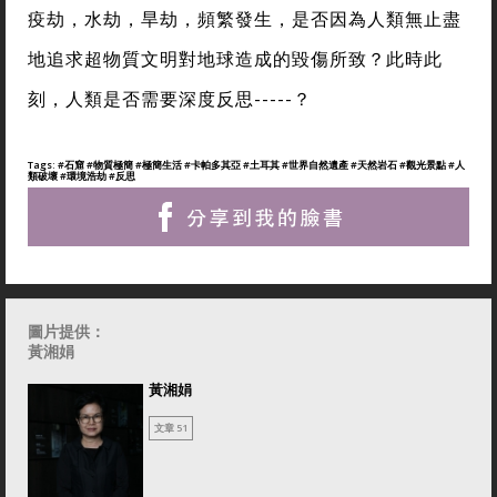
疫劫，水劫，旱劫，頻繁發生，是否因為人類無止盡
地追求超物質文明對地球造成的毀傷所致？此時此
刻，人類是否需要深度反思-----？
Tags:
#石窟
#物質極簡
#極簡生活
#卡帕多其亞
#土耳其
#世界自然遺產
#天然岩石
#觀光景點
#人
類破壞
#環境浩劫
#反思
圖片提供：
黃湘娟
黃湘娟
文章 51