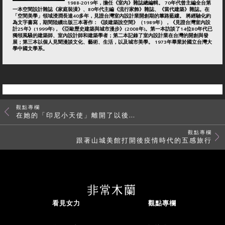
1988-2019年，擔任《室內》雜誌總編輯。 70年代曾主編全台第
一本空間設計雜誌《家庭裝潢》、80年代主編《流行家飾》雜誌、《當代建築》雜誌。在
「空間美學」領域浸潤長達40多年，見證台灣室內設計業開創期的篳路藍縷。 將經驗化約
為文字書寫，期間陸續出版三本著作：《談建築說空間》（1989年），《見證台灣室內設
計25年》(1999年)，《亞歐歷史建築與城市漫步》(2008年)。第一本訪談了14位80年代已
獨領風騷的建築師、室內設計師和建築學者；第二本記錄了室內設計業在台灣的開創與發
展；第三本以個人見聞漫談文化、藝術、生活，以及城市美學。 1973年畢業於國立台灣大
學中國文學系。
觀點專欄
在她的「印尼小天使」離開了以後…
觀點專欄
跟著山城美館打開後疫情時代的五感旅行
看見女力
觀點專欄