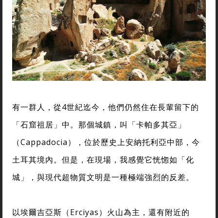
有一群人，從4世紀迄今，他們仍然住在長輩留下的
「石窟祖居」中。那個城鎮，叫「卡帕多其亞」
（Cappadocia），位於歷史上安納托利亞中部，今
土耳其境內。但是，在現場，我感覺它恍惚如「化
城」，與現代超物質文明是一種極端強烈的反差。
以埃爾吉亞斯（Erciyas）火山為主，還有附近的