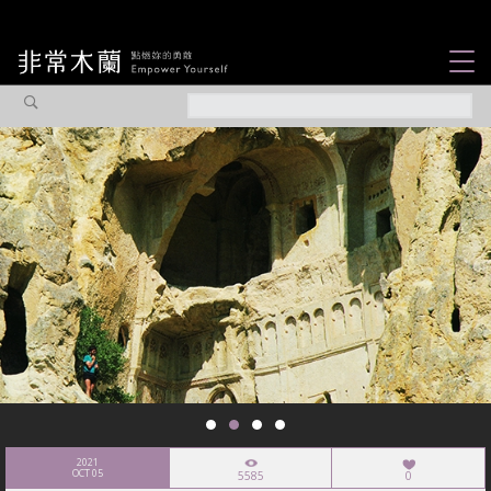
女力故事
觀點專欄
焦點企劃
社會企業
認識我們
2021
OCT 05
5585
0