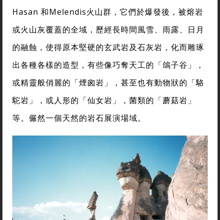
Hasan 和Melendis火山群，它們於爆發後，被熔岩
或火山灰覆蓋的全域，歷經長時間風雪、雨露、日月
的融蝕，使得原本堅硬的玄武岩及石灰岩，化而雕琢
出各種各樣的造型，有些像巧奪天工的「鴿子谷」，
或精靈般俏麗的「煙囪岩」，甚至也有動物狀的「駱
駝岩」，或人形的「仙女岩」，菌類的「蘑菇岩」
等。儼然一個天然的岩石展演場域。