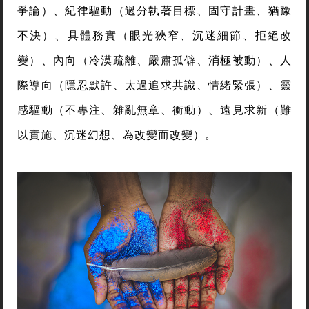
爭論）、紀律驅動（過分執著目標、固守計畫、猶豫
不決）、具體務實（眼光狹窄、沉迷細節、拒絕改
變）、內向（冷漠疏離、嚴肅孤僻、消極被動）、人
際導向（隱忍默許、太過追求共識、情緒緊張）、靈
感驅動（不專注、雜亂無章、衝動）、遠見求新（難
以實施、沉迷幻想、為改變而改變）。