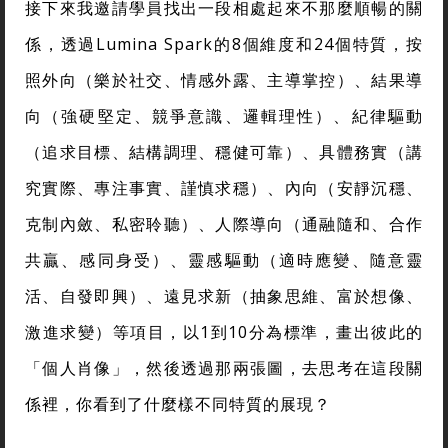
接下來我邀請學員找出一段相處起來不那麼順暢的關
係，透過Lumina Spark的8個維度和24個特質，按
照外向（樂於社交、情感外露、主導掌控）、結果導
向（強硬堅定、競爭意識、邏輯理性）、紀律驅動
（追求目標、結構調理、穩健可靠）、具體務實（講
究實際、專注事實、謹慎求穩）、內向（安靜沉穩、
克制內斂、私密聆聽）、人際導向（通融隨和、合作
共贏、感同身受）、靈感驅動（適時應變、隨意靈
活、自發即興）、遠見求新（抽象思維、富於想像、
激進求變）等項目，以1到10分為標準，畫出彼此的
「個人肖像」，然後透過那兩張圖，去思考在這段關
係裡，你看到了什麼樣不同特質的展現？