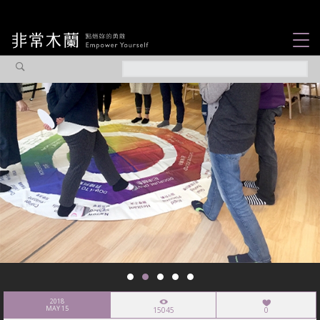
女力故事
觀點專欄
焦點企劃
社會企業
認識我們
2018
MAY 15
15045
0