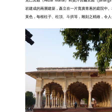
克巴宮殿（Akbar Mahal）和賈汗吉爾宮殿（Jahang
岩建成的兩層建築，矗立在一片寬廣青蔥的庭院中。
黃色，每根柱子、柱頂、斗拱等，雕刻之精緻，令人