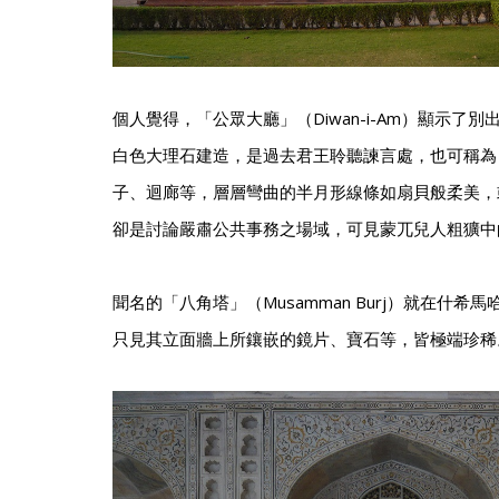
個人覺得，「公眾大廳」（Diwan-i-Am）顯示了
白色大理石建造，是過去君王聆聽諫言處，也可稱為
子、迴廊等，層層彎曲的半月形線條如扇貝般柔美，
卻是討論嚴肅公共事務之場域，可見蒙兀兒人粗獷中
聞名的「八角塔」（Musamman Burj）就在什希馬哈勒
只見其立面牆上所鑲嵌的鏡片、寶石等，皆極端珍稀