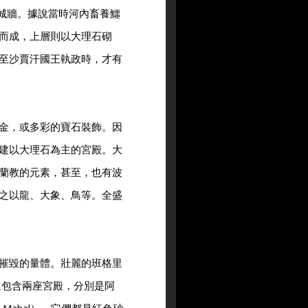
的城牆。據說當時河內畜養鱷
而成，上層則以大理石砌
至沙賈汗國王執政時，才有
金，或多彩的寶石裝飾。因
建以大理石為主的宮殿。大
蘭教的元素，甚至，也有波
之以龍、大象、鳥等。全盛
摧毀的量體。壯麗的班格里
其內還包含兩座宮殿，分別是阿