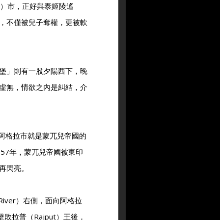
a）市，正好與泰姬陵遙
，不僅被兒子奪權，更被軟
堡」則有一股夕陽西下，晚
虛無，情欲之內是糾結，介
國起，阿格拉市就是蒙兀兒帝國的
57年，蒙兀兒帝國被東印
再閃亮。
iver）右側，面向阿格拉
）擊敗拉普（Rajput）王後，