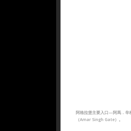
阿格拉堡主要入口—阿馬．辛
（Amar Singh Gate）。