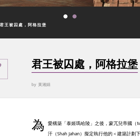
君王被囚處，阿格拉堡
君王被囚處，阿格拉堡
by
黃湘娟
為
愛構築「泰姬瑪哈陵」之後，蒙兀兒帝國（Mugh
汗（Shah Jahan）擬定執行他的＜建築