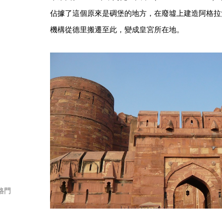
佔據了這個原來是碉堡的地方，在廢墟上建造阿格拉
機構從德里搬遷至此，變成皇宮所在地。
格門