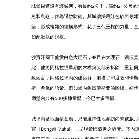
城堡周遭設有護城河，有長約2公里，高約21公尺
魚和烏龜，作為退敵防衛。其城牆採用紅色砂岩修建
築，形成複雜的結構形式，花了三代王權的力量，直
如此壯觀的規模。
沙賈汗國王偏愛白色大理石，並且在大理石上鑲嵌黃
此，他將阿格拉堡早期的木構築大部分拆除，重新興
致而言，阿格拉堡內的建築群，混搭了印度教和伊斯
斯、希臘的語彙。例如堡內象徵伊斯蘭的圖騰，卻代
期堡內共有500多棟量體，今已大多毀損。
城堡內基地面積甚廣，只能選擇性地參訪尚未被歲月
宮（Bengali Mahal），呈現帝國盛世之驕奢。