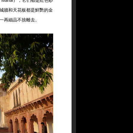
ir Mahal），它們都是紅色砂
城牆和天花板都是鮮艷的金
一再細品不捨離去。