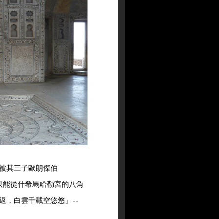
被其三子歐朗傑伯
，只能從什希馬哈勒宮的八角
返，白雲千載空悠悠」--