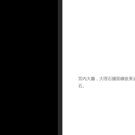
宮內大廳，大理石牆面鑲嵌黃
石。