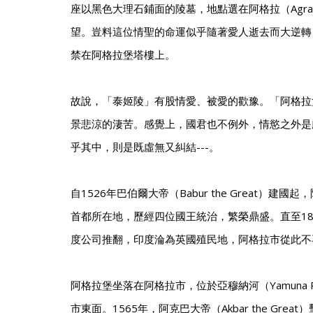
座以黑色大理石鋪面的陵墓，地點選在阿格拉（Agr
望。豈料這位情聖的命運似乎隨著愛人逝去而大逆轉
禁在阿格拉堡塔樓上。
故說，「泰姬陵」有股情愛、被愛的歡豫。「阿格拉
景悲涼的淒苦。感覺上，國君也不例外，情慾之外是
乎其中，則是既虛無又糾結---。
自1526年巴伯爾大帝（Babur the Great）建
首都所在地，歷經四位國王統治，繁榮鼎盛。直至18
度公司推翻，印度淪為英國殖民地，阿格拉市從此不
阿格拉堡坐落在阿格拉市，位於亞穆納河（Yamuna R
市東面。1565年，阿克巴大帝（Akbar the Great