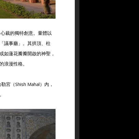
別出心裁的獨特創意。量體以
「議事廳」。其拱頂、柱
或如蓮花瓣瓣開啟的神聖，
的浪漫性格。
宮（Shish Mahal）內，
。