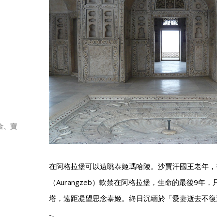
金、寶
在阿格拉堡可以遠眺泰姬瑪哈陵。沙賈汗國王老年，
（Aurangzeb）軟禁在阿格拉堡，生命的最後9年
塔，遠距凝望思念泰姬。終日沉緬於「愛妻逝去不復
-。