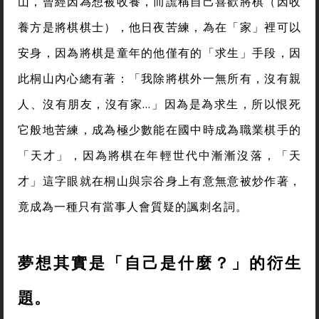
山，曾經因為想被收養，而謊稱自己喜歡將棋（因收
養方是將棋棋士），他日夜苦練，為在「家」裡可以
安身，因為將棋是童年的他僅有的「求生」手段，因
此桐山內心總有著：「我除將棋外一無所有，沒有親
人、沒有朋友，沒有家…」因為是為求生，所以恨死
它般地苦練，成為極少數能在國中時成為職業棋手的
「天才」，因為將棋在年輕世代中漸漸沒落，「天
才」這字眼就在桐山與宗谷身上有意無意被炒作著，
竟成為一種只有當事人會質疑的諷刺名詞。
夢想其實是「自己是什麼？」的衍生
題。