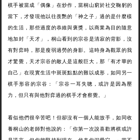
棋手被當成「偶像」在炒作，當桐山窮於社交鞠躬的
當下，才發現他以往羨艷的「神之子」過的是什麼樣
的生活，那些過度的恭維與褒獎，以商業為目的隨意
地加封「天才」，桐山看到的宗谷是清寂的背影，沒
有對弈時，那是瘦弱過勞的身影。這時身為觀眾的我
才驚覺，天才宗谷的敵人是這般巨大，那「有才華的
自己」在現實生活中斑斑點點的難以成形，如同另一
棋手形容的宗谷：「宗谷一耳失聰，或許是因為壓
力，但只有與他對弈過的棋手才會察覺。」
看似他們很辛苦吧！但卻沒有一個人能放手，如同收
養桐山的老師對他說的：「你第一次說喜歡將棋或許