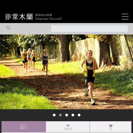
女力故事
觀點專欄
焦點企劃
社會企業
認識我們
2017
SEP 11
24215
0