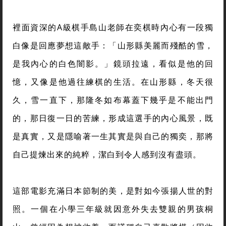
裡面資深的A級棋手島山老師在奕棋時內心有一段獨
白像是回應夢想這敵手：「山形縣美麗而殘酷的雪，
是我內心的白色闇影。」鏡頭拉遠，看似是他的回
憶，又像是他過往練棋的生活。在山形縣，冬天很
久，雪一直下，那隆冬如布幕蓋下幾乎是不能出門
的，那日復一日的苦練，形成這選手的內心風景，既
是真實，又是隱喻著一生其實是與自己的獨奕，那將
自己提煉出來的純粹，潔白到令人感到沒有盡頭。
這部電影充滿日本節制的美，是對如今張揚人世的對
照。一個在小學三年級就因意外失去雙親的男孩桐