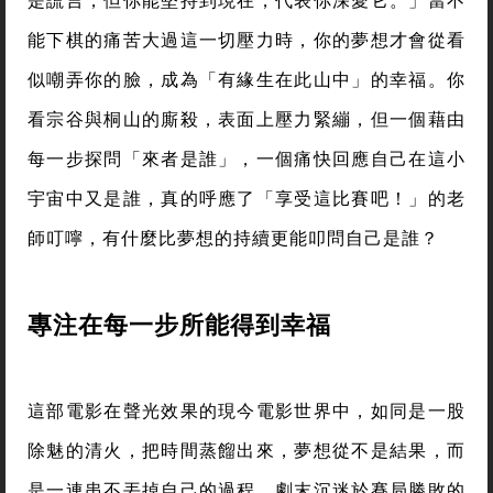
是謊言，但你能堅持到現在，代表你深愛它。」當不
能下棋的痛苦大過這一切壓力時，你的夢想才會從看
似嘲弄你的臉，成為「有緣生在此山中」的幸福。你
看宗谷與桐山的廝殺，表面上壓力緊繃，但一個藉由
每一步探問「來者是誰」，一個痛快回應自己在這小
宇宙中又是誰，真的呼應了「享受這比賽吧！」的老
師叮嚀，有什麼比夢想的持續更能叩問自己是誰？
專注在每一步所能得到幸福
這部電影在聲光效果的現今電影世界中，如同是一股
除魅的清火，把時間蒸餾出來，夢想從不是結果，而
是一連串不丟掉自己的過程。劇末沉迷於賽局勝敗的