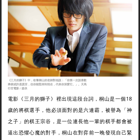
《三月的獅子》中，收養桐山的老師對他說：「你第一次說喜歡
將棋或許是謊言，但你能堅持到現在，代表你深愛它。」。天馬
行空電影 / 提供
電影《三月的獅子》裡出現這段台詞，桐山是一個18
歲的將棋選手，他必須面對的是六連霸，被譽為「神
之子」的棋王宗谷，是一位連長他一輩的棋手都會被
逼出恐懼心魔的對手，桐山在對弈前一晚發現自己緊