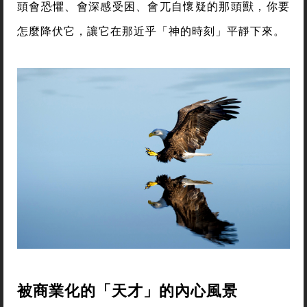
頭會恐懼、會深感受困、會兀自懷疑的那頭獸，你要
怎麼降伏它，讓它在那近乎「神的時刻」平靜下來。
被商業化的「天才」的內心風景