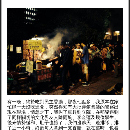
有一晚，終於吃到民主香腸，那夜七點多，我原本在家
忙碌一天沒吃進食，突然得知有大批穿鎮暴裝的警察出
現在現場，情急之下，我叫了車趕到立院，在那兒遇到
了同樣關切的文化界友人陳雨航、李金蓮及幾位學生。
後來情勢緩和、肚子也餓了，我們邊聊天、邊排隊，排
了近一小時，終於每人拿到一支香腸。就在當時，也看