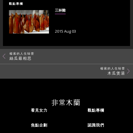
觀點專欄
三杯雞
2015 Aug 03
楊索的人生味蕾
絲瓜最相思
楊索的人生味蕾
木瓜煲湯
看見女力
觀點專欄
焦點企劃
認識我們