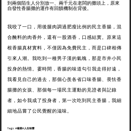
到兩個陌生人分別放一、兩千元在老闆的攤頭上，原來
自發性香腸攤的運作有回饋機制在背後。
我咬了一口，用後腿肉調過肥瘦比例的民主香腸，混
合醃料的肉香外，還有一股酒香，口感結實。原來這
根香腸真材實料，不僅因為免費民主，而是口碑相傳
引來人潮。我吃到一種男子漢的氣魄，那是市井小民
投身的熱情。霎時間，香腸的味道勾引我走得好遠，
我看見自己的過去，那個心羨各省口味香腸、畏怯香
腸攤的女孩、那個每一場民主運動的見證者與記錄
者，如今我成了投身者，第一次吃到民主香腸，我細
細地品嘗了公民覺醒的滋味。
Tags:
#楊索
#人生味蕾