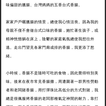
味偏甜的臘腸、台灣媽媽的五香台式香腸。
家家戶戶曬臘腸的情景，總使我心情沮喪。因為我的
母親不僅不會做台式口味的香腸，她忙著生孩子，或
精神恍惚躺在床上，陰鬱的家庭氣氛總使我想往外
逃。走出門望見各家門廊成排的香腸，我更添了愁
緒。
小時候，香腸不是隨時可吃的食物，因此覺得特別美
味。後來在夜市常見香腸攤，周遭圍著一群男性勞動
者和老闆賭香腸，用打彈珠比高低分的方式對賭，我
總是很佩服烤香腸的老闆那種氣定神閒的耐力，靠打