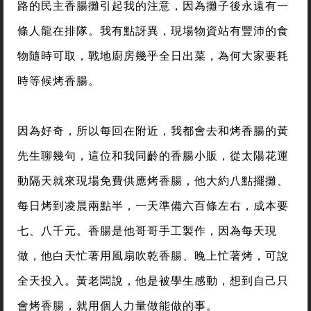
路的民主香腸攤引起我的注意，因為攤子後永遠有一
條人龍在排隊。我有點訝異，現場物資站有豐沛的食
物隨時可取，戰地廚房幾乎全日出菜，為何大家要耗
時等候烤香腸。
因為好奇，所以每回在附近，我都會去和烤香腸的黃
先生聊幾句，這位和我同齡的香腸小販，從太陽花運
動隔天就來現場免費供應烤香腸，他大約八點擺攤、
每日烤到凌晨兩點半，一天準備六百條左右，成本要
七、八千元。香腸是他哥哥手工製作，因為每天現
做，他白天忙著用風扇吹乾香腸、晚上忙著烤，可說
全天投入。黃老闆說，他是被學生感動，想到自己只
會烤香腸，就用個人力量做能做的事。