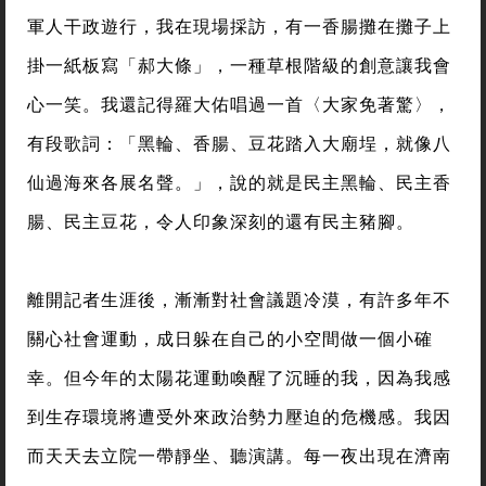
軍人干政遊行，我在現場採訪，有一香腸攤在攤子上
掛一紙板寫「郝大條」，一種草根階級的創意讓我會
心一笑。我還記得羅大佑唱過一首〈大家免著驚〉，
有段歌詞：「黑輪、香腸、豆花踏入大廟埕，就像八
仙過海來各展名聲。」，說的就是民主黑輪、民主香
腸、民主豆花，令人印象深刻的還有民主豬腳。
離開記者生涯後，漸漸對社會議題冷漠，有許多年不
關心社會運動，成日躲在自己的小空間做一個小確
幸。但今年的太陽花運動喚醒了沉睡的我，因為我感
到生存環境將遭受外來政治勢力壓迫的危機感。我因
而天天去立院一帶靜坐、聽演講。每一夜出現在濟南