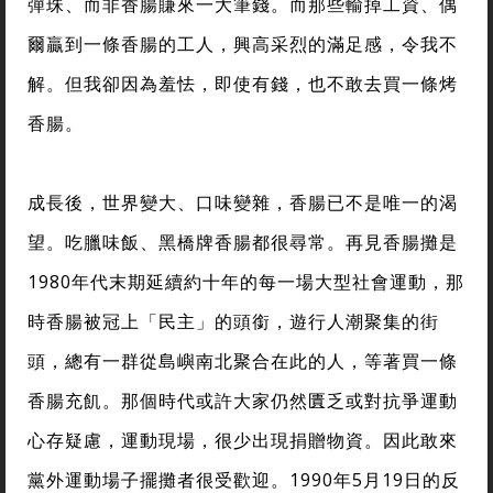
彈珠、而非香腸賺來一大筆錢。而那些輸掉工資、偶
爾贏到一條香腸的工人，興高采烈的滿足感，令我不
解。但我卻因為羞怯，即使有錢，也不敢去買一條烤
香腸。
成長後，世界變大、口味變雜，香腸已不是唯一的渴
望。吃臘味飯、黑橋牌香腸都很尋常。再見香腸攤是
1980年代末期延續約十年的每一場大型社會運動，那
時香腸被冠上「民主」的頭銜，遊行人潮聚集的街
頭，總有一群從島嶼南北聚合在此的人，等著買一條
香腸充飢。那個時代或許大家仍然匱乏或對抗爭運動
心存疑慮，運動現場，很少出現捐贈物資。因此敢來
黨外運動場子擺攤者很受歡迎。1990年5月19日的反