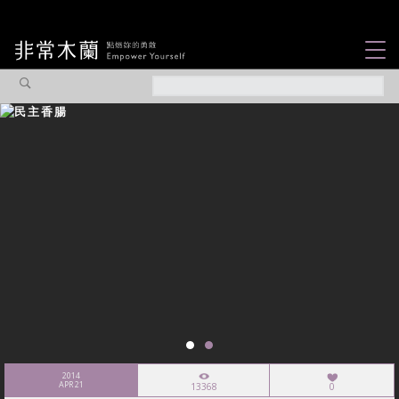
女力故事
觀點專欄
焦點企劃
社會企業
認識我們
2014
APR 21
13368
0