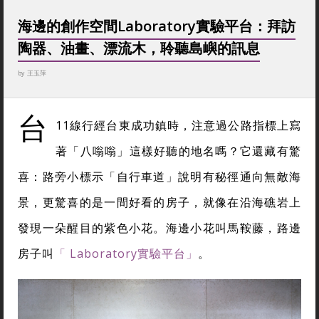
海邊的創作空間Laboratory實驗平台：拜訪
陶器、油畫、漂流木，聆聽島嶼的訊息
by
王玉萍
台
11線行經台東成功鎮時，注意過公路指標上寫
著「八嗡嗡」這樣好聽的地名嗎？它還藏有驚
喜：路旁小標示「自行車道」說明有秘徑通向無敵海
景，更驚喜的是一間好看的房子，就像在沿海礁岩上
發現一朵醒目的紫色小花。海邊小花叫馬鞍藤，路邊
房子叫
「 Laboratory實驗平台」
。