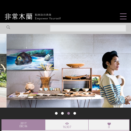
女力故事
觀點專欄
焦點企劃
社會企業
認識我們
2017
DEC 06
16307
0