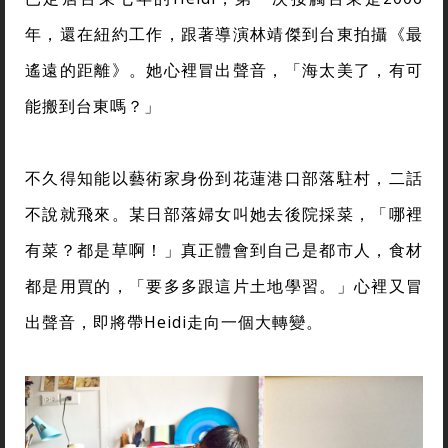
年，還在紐約工作，跟著導演林靖傑到台東拍攝《最
遙遠的距離》。她心裡冒出聲音，「海太美了，有可
能搬到台東嗎？」
不久得知能以藝術家身份到花蓮港口部落駐村，二話
不說就飛來。某日部落婦女叫她去後院採菜，「哪裡
有菜？都是草啊！」真正體會到自己是都市人，食材
都是用買的，「要多多跟這片土地學習。」心裡又冒
出聲音，即將帶Heidi走向一個大轉變。