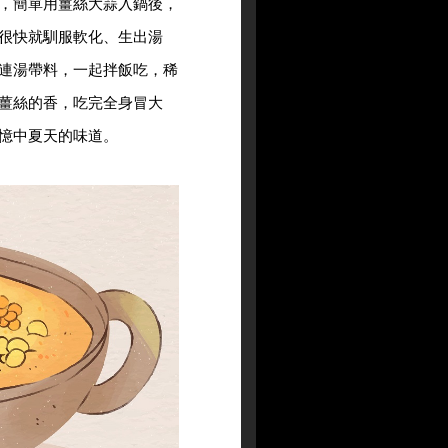
，簡單用薑絲大蒜入鍋後，
很快就馴服軟化、生出湯
連湯帶料，一起拌飯吃，稀
薑絲的香，吃完全身冒大
憶中夏天的味道。