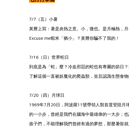
7/7（五）小暑
黃曆上寫：暑是炎熱之意。小，微也。是月極熱，月
Excuse me蝦米「猶小」？黃曆你騙不了我的！
7/16（日）世界蛇日
到底是為「蛇」麼？冷血邪惡的蛇也有專屬的節日？
了解這個一直被妖魔化的爬蟲類，並且認識生態食物
7/20（四）月球日
1969年7月20日，阿波羅11號帶領人類首度登陸
的一小步，曾經是我們在腦海中最雄偉的一大步；也
孩子們，不能理解我們曾經有過的夢想，那麼暑假就