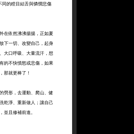
在不同的瞠目結舌與憐憫悲傷
外在依然沸沸揚揚，正如夏
放下一切、改變自己，起身
、大口呼吸、大量流汗，想
有的不快憤怒或悲傷，如果
，那就更棒了！
的勞形，去運動、爬山、健
洗乾淨、重新做人；讓自己
，並且修補前進。