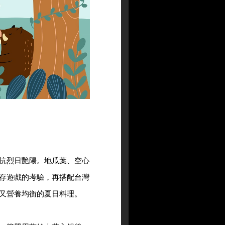
抗烈日艷陽。地瓜葉、空心
存遊戲的考驗，再搭配台灣
又營養均衡的夏日料理。