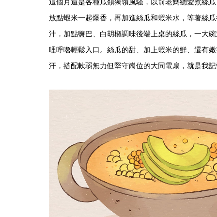
這個月還是各種瓜類獨領風騷，以前老媽總愛煮絲瓜
放點蝦米一起爆香，再加進絲瓜和蝦米水，等著絲瓜
汁，加點鹽巴、白胡椒調味後端上桌的絲瓜，一大碗
哩呼嚕輕鬆入口。絲瓜的甜、加上蝦米的鮮、還有嫩
汗，搭配軟弱無力但堅守崗位的大同電扇，就是我記