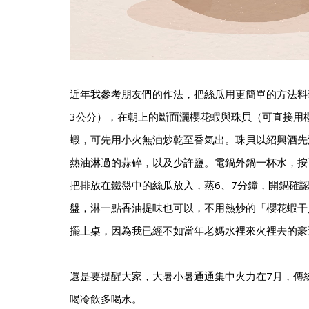
近年我參考朋友們的作法，把絲瓜用更簡單的方法料
3公分），在朝上的斷面灑櫻花蝦與珠貝（可直接用
蝦，可先用小火無油炒乾至香氣出。珠貝以紹興酒先
熱油淋過的蒜碎，以及少許鹽。電鍋外鍋一杯水，按
把排放在鐵盤中的絲瓜放入，蒸6、7分鐘，開鍋確
盤，淋一點香油提味也可以，不用熱炒的「櫻花蝦干
擺上桌，因為我已經不如當年老媽水裡來火裡去的豪
還是要提醒大家，大暑小暑通通集中火力在7月，傳
喝冷飲多喝水。