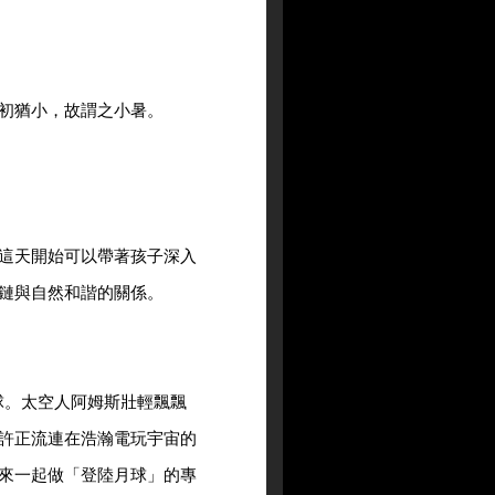
初猶小，故謂之小暑。
這天開始可以帶著孩子深入
鏈與自然和諧的關係。
月球。太空人阿姆斯壯輕飄飄
許正流連在浩瀚電玩宇宙的
來一起做「登陸月球」的專