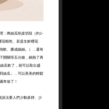
理：將絲瓜削皮切段（約2-
櫻花蝦乾、若是生鮮櫻花
泡軟、撕成細絲。），還有
下開關等五分鐘，鍋熱了再
認絲瓜軟了，就可以取出盛
貝絲瓜」，可以美美的輕鬆
邁奔放了！
統說法要人們少動多靜、少