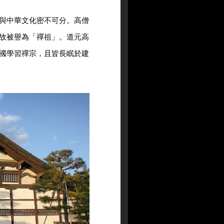
與中華文化密不可分。高僧
故被譽為「禪祖」。道元高
國學習禪宗，且皆長眠於建