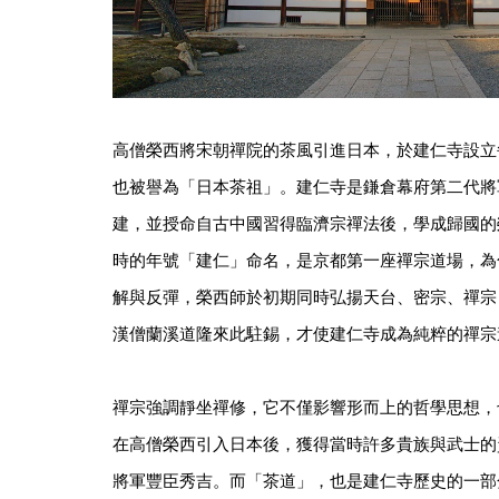
高僧榮西將宋朝禪院的茶風引進日本，於建仁寺設立
也被譽為「日本茶祖」。建仁寺是鎌倉幕府第二代將軍
建，並授命自古中國習得臨濟宗禪法後，學成歸國的
時的年號「建仁」命名，是京都第一座禪宗道場，為
解與反彈，榮西師於初期同時弘揚天台、密宗、禪宗，
漢僧蘭溪道隆來此駐錫，才使建仁寺成為純粹的禪宗
禪宗強調靜坐禪修，它不僅影響形而上的哲學思想，
在高僧榮西引入日本後，獲得當時許多貴族與武士的
將軍豐臣秀吉。而「茶道」，也是建仁寺歷史的一部