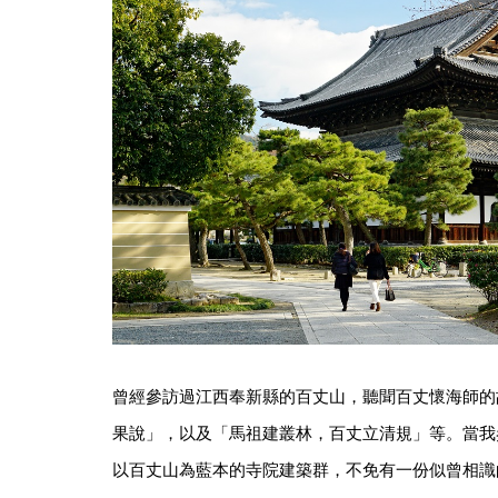
曾經參訪過江西奉新縣的百丈山，聽聞百丈懷海師的
果說」，以及「馬祖建叢林，百丈立清規」等。當我
以百丈山為藍本的寺院建築群，不免有一份似曾相識