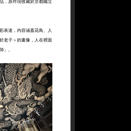
品，原作現收藏於京都國立
彩表達，內容涵蓋花鳥、人
於老子＞的畫像，人在裡面
師」。