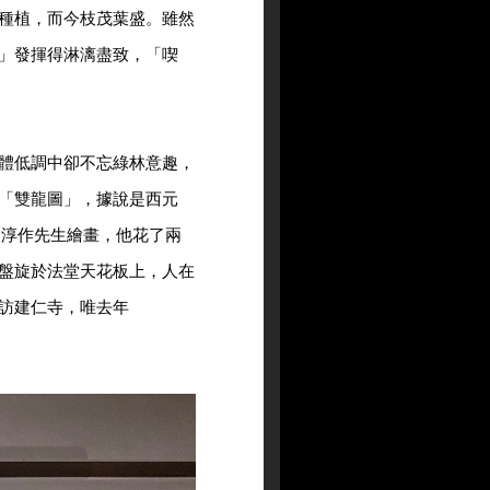
種植，而今枝茂葉盛。雖然
」發揮得淋漓盡致，「喫
體低調中卻不忘綠林意趣，
「雙龍圖」，據說是西元
泉淳作先生繪畫，他花了兩
盤旋於法堂天花板上，人在
訪建仁寺，唯去年