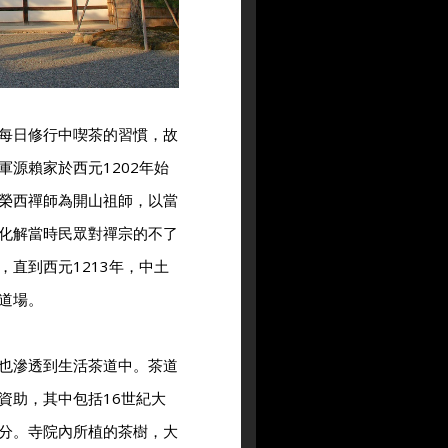
每日修行中喫茶的習慣，故
源賴家於西元1202年始
榮西禪師為開山祖師，以當
化解當時民眾對禪宗的不了
直到西元1213年，中土
道場。
也滲透到生活茶道中。茶道
資助，其中包括16世紀大
分。寺院內所植的茶樹，大