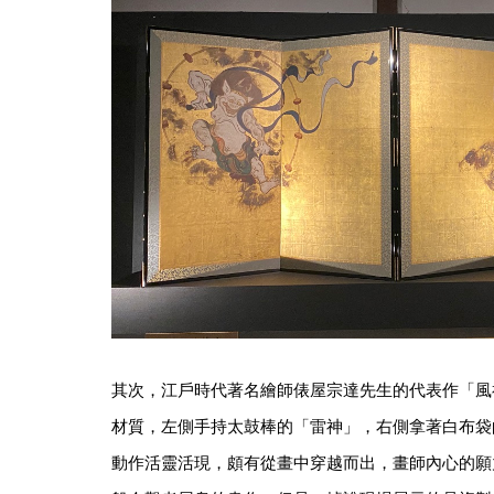
其次，江戶時代著名繪師俵屋宗達先生的代表作「風
材質，左側手持太鼓棒的「雷神」，右側拿著白布袋
動作活靈活現，頗有從畫中穿越而出，畫師內心的願