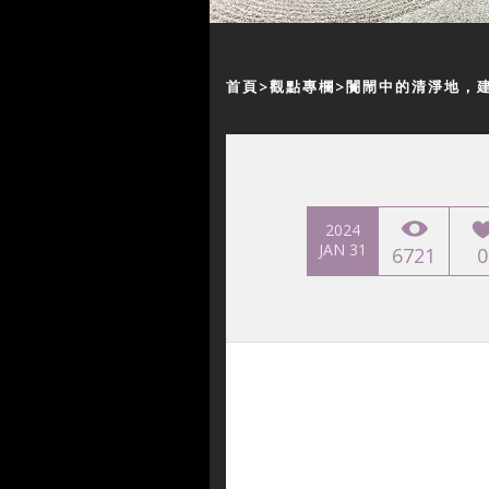
首頁
觀點專欄
闠閙中的清淨地，
2024
JAN 31
6721
0