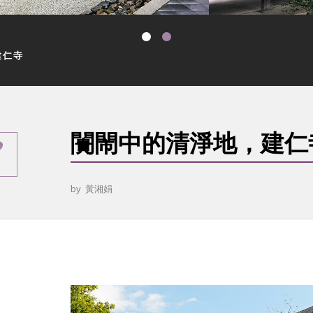
建仁寺
闠閙中的清淨地，建仁
by
黃湘娟