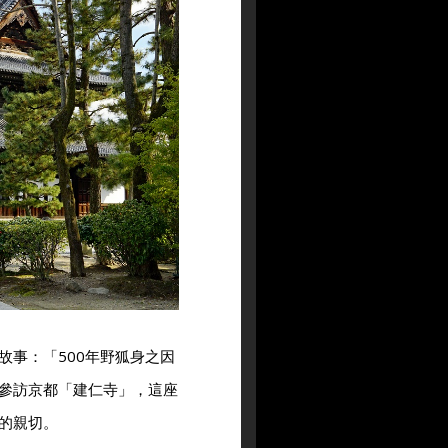
故事：「500年野狐身之因
參訪京都「建仁寺」，這座
的親切。