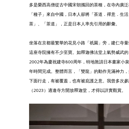
多是榮西高僧從古中國宋朝攜回的茶種，在寺內廣泛
「種子」來自中國，日本人卻將「茶道．禪意．生活
茶」、「茶道」，正是日本人率先引用的辭彙。
坐落在京都最繁華的花見小路「祇園」旁，建仁寺量
這座寺院擁有不少至寶。如釋迦佛法堂上氣勢威武的
2002年為慶祝建寺800周年，特地敦請日本畫家小
年時間完成。整體而言，「雙龍」的動作充滿神力，
下面行走，有被覆蓋，也有被庇護之意。我曾多次參
（2023）適逢寺方開放釋迦堂，才得以詳實觀賞。