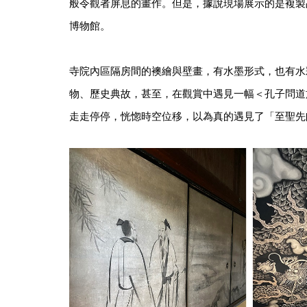
般令觀者屏息的畫作。但是，據說現場展示的是複製
博物館。
寺院內區隔房間的襖繪與壁畫，有水墨形式，也有水
物、歷史典故，甚至，在觀賞中遇見一幅＜孔子問道
走走停停，恍惚時空位移，以為真的遇見了「至聖先