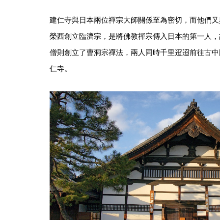
建仁寺與日本兩位禪宗大師關係至為密切，而他們又
榮西創立臨濟宗，是將佛教禪宗傳入日本的第一人，
僧則創立了曹洞宗禪法，兩人同時千里迢迢前往古中
仁寺。