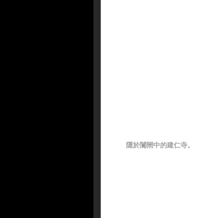
隱於闠閙中的建仁寺。