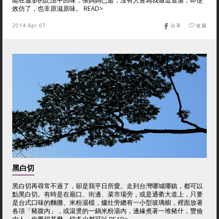
能在遙渺的記憶中回味，張媽媽已逝，沒有人會為我做這道湯，即使
效仿了，也非原滋原味。 READ>
2014 Apr 07
分享
收藏
黑白切
黑白切再尋常不過了，卻是我平日所愛。走到台灣哪城哪鎮，都可以
點黑白切。有時是在廟口、街邊、菜市場旁，或是通衢大道上，只要
是台式口味的麵攤、米粉湯檔，爐灶旁總有一小型玻璃櫥，裡面放著
各項「豬腹內」，或滾燙的一鍋米粉湯內，邊緣煮著一堆豬什，豐儉