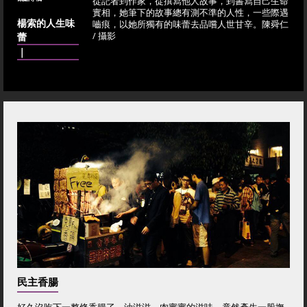
從記者到作家，從撰寫他人故事，到書寫自己生命
實相，她筆下的故事總有測不準的人性，一些際遇
楊索的人生味
嚙痕，以她所獨有的味蕾去品嚐人世甘辛。陳舜仁
蕾
/ 攝影
｜
民主香腸