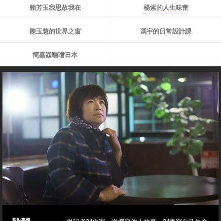
賴芳玉我思故我在
楊索的人生味蕾
陳玉慧的世界之窗
馮宇的日常設計課
簡嘉潁嚐嚐日本
觀點專欄