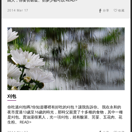
由人，你要切甚麼、切多少都可以 READ>
2014 Mar 17
分享
收藏
刈包
你吃過刈包嗎?你知道哪裡有好吃的刈包？讓我告訴你。 我在永和的
夜市度過13歲至16歲的時光，那時父親賣了十多種的食物，其中一種
是刈包。賣油湯很累人，光一項刈包，就有酸菜、芫荽、五花肉、花
生粉。 READ>