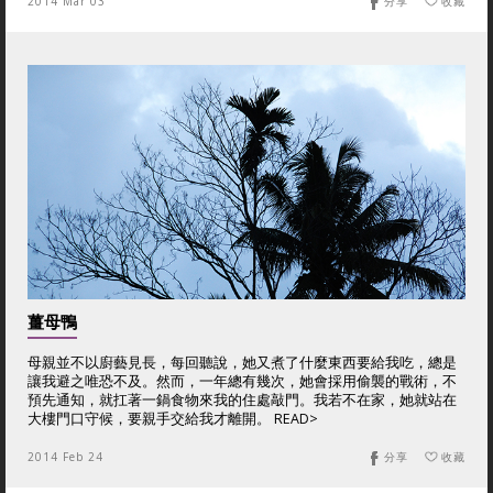
2014 Mar 03
分享
收藏
薑母鴨
母親並不以廚藝見長，每回聽說，她又煮了什麼東西要給我吃，總是
讓我避之唯恐不及。然而，一年總有幾次，她會採用偷襲的戰術，不
預先通知，就扛著一鍋食物來我的住處敲門。我若不在家，她就站在
大樓門口守候，要親手交給我才離開。 READ>
2014 Feb 24
分享
收藏