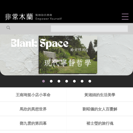
女力故事
觀點專欄
焦點企劃
社會企業
你不知道的那些女
認識我們
性故事...
王南琦挺小店小革命
黃湘娟的生活美學
馬欣的異想世界
劉昭儀的女人百憂解
鄧九雲的第四幕
褚士瑩的旅行魂