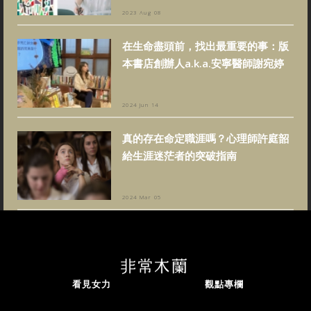
2023 Aug 08
在生命盡頭前，找出最重要的事：版
本書店創辦人a.k.a.安寧醫師謝宛婷
2024 Jun 14
真的存在命定職涯嗎？心理師許庭韶
給生涯迷茫者的突破指南
2024 Mar 05
看見女力
觀點專欄