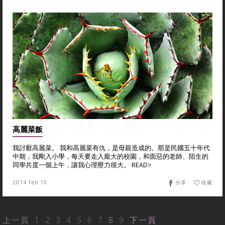
高麗菜飯
我討厭高麗菜。 我和高麗菜有仇，是母親造成的。那是民國五十年代
中期，我剛入小學，每天要走入龐大的校園，和面惡的老師、陌生的
同學共度一個上午，讓我心理壓力很大。 READ>
2014 Feb 10
分享
收藏
上一頁
1
2
3
4
5
6
7
8
9
下一頁