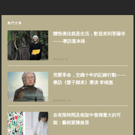
熱門文章
體悟佛法就是生活，歡迎來到菩薩寺
——專訪葉本殊
2024 Jul 12
用愛革命，交織十年的記錄行動——
專訪《愛子歸來》導演 李靖惠
2024 May 13
在有限時間及框架中發揮最大的可
能：藝術家陳姝里