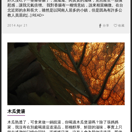
好久沒吃下一整條香腸了，油滋滋、肉實實的滋味，竟然產生一股撫
慰感，讓我元氣倍增。 我對香腸有一種情意結，說來相當幽微。在台
北近郊的永和長大，雖然是以閩南人居多的小鎮，但是因為有許多公
教人員居此[...] READ>
2014 Apr 21
分享
收藏
木瓜煲湯
木瓜熟透了，可拿來做一鍋靚湯，你喝過木瓜煲湯嗎？除了張媽媽
家，我沒有在別處喝過這道湯品，那種醇厚、鮮甜的滋味，事實上只