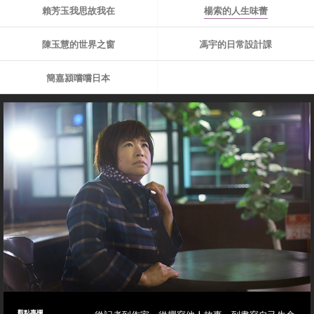
賴芳玉我思故我在
楊索的人生味蕾
陳玉慧的世界之窗
馮宇的日常設計課
簡嘉潁嚐嚐日本
觀點專欄