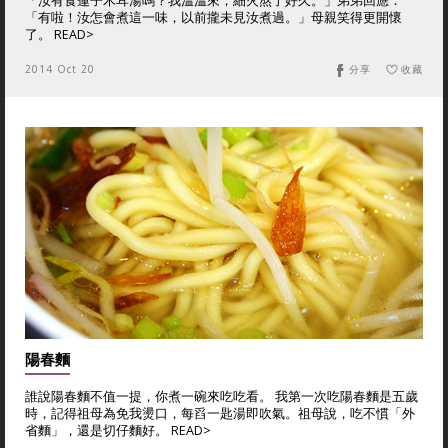
「汝有食蓮子木耳湯嗎？我溫溫來，細火熬了好久。」弟弟回應：
「有啦！汝怎會煮這一味，以前攏未見汝煮過。」母親笑得更開懷
了。 READ>
2014 Oct 20
分享
收藏
陽春麵
誰說陽春麵不值一提，你煮一碗來吃吃看。 我第一次吃陽春麵是五歲
時，記得祖母為免我燙口，每舀一匙湯即吹氣。祖母說，吃不慣「外
省麵」，還是切仔麵好。 READ>