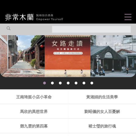
女力故事
觀點專欄
焦點企劃
社會企業
木蘭選片
認識我們
王南琦挺小店小革命
黃湘娟的生活美學
馬欣的異想世界
劉昭儀的女人百憂解
鄧九雲的第四幕
褚士瑩的旅行魂