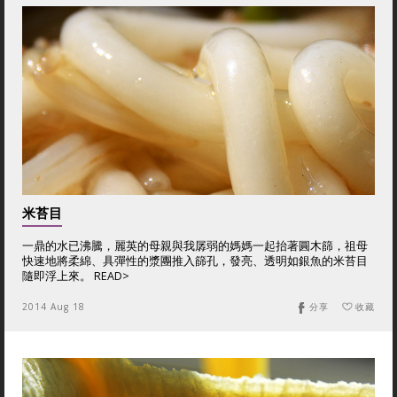
米苔目
一鼎的水已沸騰，麗英的母親與我孱弱的媽媽一起抬著圓木篩，祖母
快速地將柔綿、具彈性的漿團推入篩孔，發亮、透明如銀魚的米苔目
隨即浮上來。 READ>
2014 Aug 18
分享
收藏