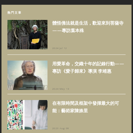
熱門文章
體悟佛法就是生活，歡迎來到菩薩寺
——專訪葉本殊
2024 Jul 12
用愛革命，交織十年的記錄行動——
專訪《愛子歸來》導演 李靖惠
2024 May 13
在有限時間及框架中發揮最大的可
能：藝術家陳姝里
2023 Aug 08