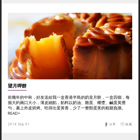
望月呷餅
前幾年的中秋，好友送給我一盒香港半島的奶皇月餅，一盒四個，每
個大約兩口大小，薄皮細餡，餡料以奶油、雞蛋、椰漿、鹹蛋黃攪
勻，裹上外皮烘烤。吃得出蛋黃香，少了一整顆蛋黃的粗鄙負擔。
READ>
2014 Sep 01
分享
收藏