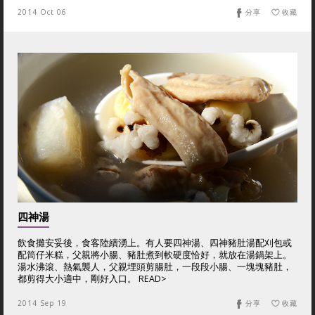
2014 Oct 06
分享
收藏
四神湯
飲食攤安妥後，食客陸續湧上。有人要四神湯、四神豬肚湯配刈包或
配筒仔米糕，父親將小腸、豬肚煮到軟硬度恰好，就放在湯鍋架上。
湯水沸滾、熱氣襲人，父親埋頭剪腸肚，一段段小腸、一塊塊豬肚，
都剪得大小適中，剛好入口。 READ>
2014 Sep 19
分享
收藏