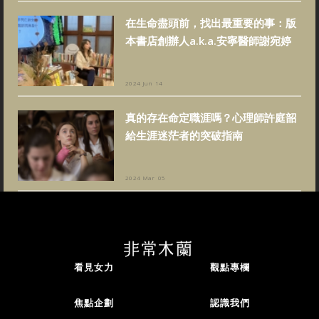
在生命盡頭前，找出最重要的事：版
本書店創辦人a.k.a.安寧醫師謝宛婷
2024 Jun 14
真的存在命定職涯嗎？心理師許庭韶
給生涯迷茫者的突破指南
2024 Mar 05
看見女力
觀點專欄
焦點企劃
認識我們