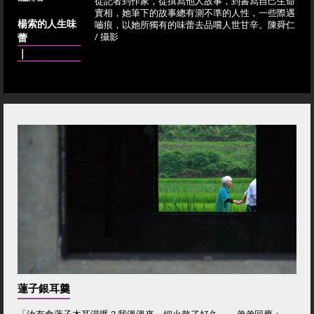
從記者到作家，從撰寫他人故事，到書寫自己生命
實相，她筆下的故事總有測不準的人性，一些際遇
楊索的人生味
嚙痕，以她所獨有的味蕾去品嚐人世甘辛。陳舜仁
蕾
/ 攝影
｜
蓮子銀耳羹