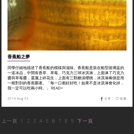
香蕉船之夢
同學仔細地描述了香蕉船的模樣與滋味。香蕉船是裝在船型玻璃盅的
一道冰品，中間有香草、草莓、巧克力三球冰淇淋，上面淋了巧克力
醬與草莓醬，還灑上碎花生，上面有三顆糖漬櫻桃，冰淇淋兩側是用
一根對剖的香蕉圍著。「每一口都好好吃！如果不是冰淇淋會化掉，
我一定可以吃兩小時。」 READ>
2014 Aug 03
分享
收藏
上一頁
1
2
3
4
5
6
7
8
9
下一頁