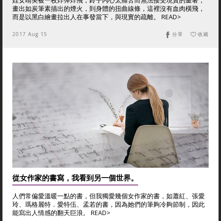
姪女晴美被一枚炸彈炸飛，鈴子內心太痛苦而無法接受現實的畫著，
畫出如炭筆素描出的煙火，到身體的扭曲線條，這裡沒有血肉橫飛，
而是以黑白繪畫拉出人在事發當下，與現實的疏離。 READ>
2017 Aug 15
分享
收藏
從女作家的書寫，我看到另一個世界。
人們常偏愛溫暖一點的書，但我獨愛幾個女作家的書，如蕭紅、張愛
玲、瑪格麗特．愛特伍、孟若的書，因為她們的筆夠冷夠節制，因此
能寫出人情感的翻天巨浪。 READ>