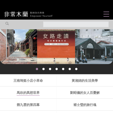
女力故事
觀點專欄
焦點企劃
社會企業
認識我們
王南琦挺小店小革命
黃湘娟的生活美學
馬欣的異想世界
劉昭儀的女人百憂解
鄧九雲的第四幕
褚士瑩的旅行魂