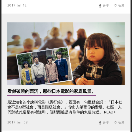
2017 Jul 12
分享
收藏
看似破曉的西沉，那些日本電影的家庭風景。
最近知名的小說與電影《愚行錄》，裡面有一句重點台詞：「日本社
會不是M型社會，而是階級社會。」你出入帶著你的階級、社區，人
們對彼此還是有禮謙和，但那距離是有條件的忽遠忽近。 READ>
2017 Jun 08
分享
收藏