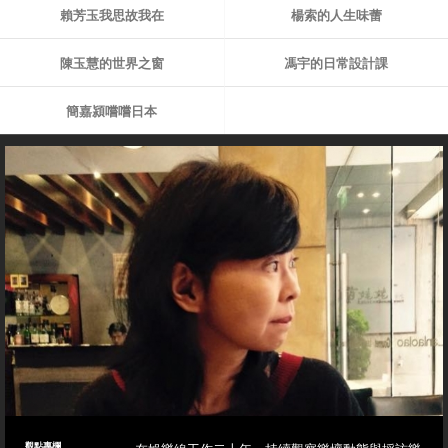
賴芳玉我思故我在
楊索的人生味蕾
陳玉慧的世界之窗
馮宇的日常設計課
簡嘉潁嚐嚐日本
觀點專欄