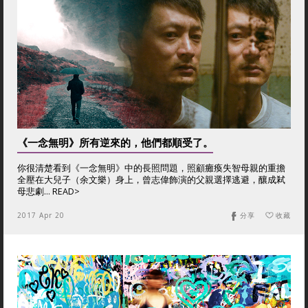
《一念無明》所有逆來的，他們都順受了。
你很清楚看到《一念無明》中的長照問題，照顧癱瘓失智母親的重擔
全壓在大兒子（余文樂）身上，曾志偉飾演的父親選擇逃避，釀成弒
母悲劇… READ>
2017 Apr 20
分享
收藏