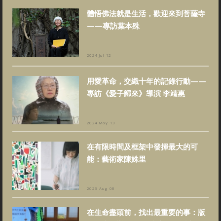
體悟佛法就是生活，歡迎來到菩薩寺
——專訪葉本殊
2024 Jul 12
用愛革命，交織十年的記錄行動——
專訪《愛子歸來》導演 李靖惠
2024 May 13
在有限時間及框架中發揮最大的可
能：藝術家陳姝里
2023 Aug 08
在生命盡頭前，找出最重要的事：版