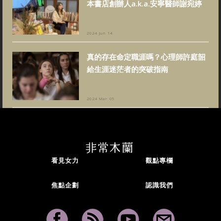
本書店創辦人a.k.a.安寧醫師謝宛婷
2024 Jun 14
真的存在命定職涯嗎？心理師許庭韶
給生涯迷茫者的突破指南
2024 Mar 05
看見女力
觀點專欄
焦點企劃
認識我們