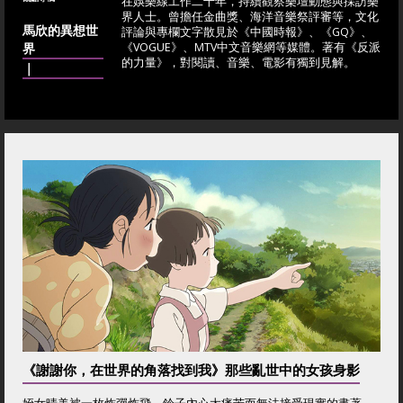
在娛樂線工作二十年，持續觀察樂壇動態與採訪樂
界人士。曾擔任金曲獎、海洋音樂祭評審等，文化
馬欣的異想世
評論與專欄文字散見於《中國時報》、《GQ》、
界
《VOGUE》、MTV中文音樂網等媒體。著有《反派
的力量》，對閱讀、音樂、電影有獨到見解。
｜
《謝謝你，在世界的角落找到我》那些亂世中的女孩身影