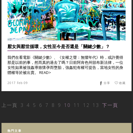
厭女與厭世循環，女性至今是否還是「關鍵少數」？
我們在看電影《關鍵少數》、《女權之聲：無懼年代》時，或許覺得
那是以前的事，然而真的過去了嗎？日前阿肯色州頒布新法律，一位
女性如果被強姦導致懷孕而墮胎，強姦犯有權可提告，當地女性的身
體權等於被出賣。 READ>
2017 Feb 09
分享
收藏
上一頁
3
4
5
6
7
8
9
10
11
12
13
下一頁
熱門文章