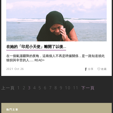
在她的「印尼小天使」離開了以後…
在一個氣溫驟降的夜晚，這兩個人不再是聘僱關係，是一路知道彼此
狼狽與辛苦的人...... READ>
2021 Oct 26
分享
收藏
上一頁
1
2
3
4
5
6
7
8
9
10
11
下一頁
熱門文章