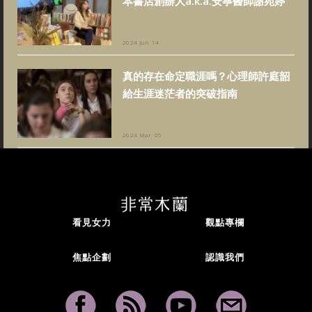
本書店創辦人a.k.a.安寧醫師謝宛婷
2024 Jun 14
真的存在命定職涯嗎？心理師許庭韶
給生涯迷茫者的突破指南
2024 Mar 05
看見女力
觀點專欄
焦點企劃
認識我們