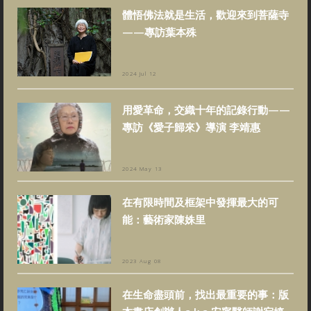
體悟佛法就是生活，歡迎來到菩薩寺
——專訪葉本殊
2024 Jul 12
用愛革命，交織十年的記錄行動——
專訪《愛子歸來》導演 李靖惠
2024 May 13
在有限時間及框架中發揮最大的可
能：藝術家陳姝里
2023 Aug 08
在生命盡頭前，找出最重要的事：版