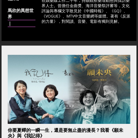
在娛樂線工作二十年，持續觀察樂壇動態與採訪樂
界人士。曾擔任金曲獎、海洋音樂祭評審等，文化
馬欣的異想世
評論與專欄文字散見於《中國時報》、《GQ》、
界
《VOGUE》、MTV中文音樂網等媒體。著有《反派
的力量》，對閱讀、音樂、電影有獨到見解。
｜
你要夏蟬的一瞬一生，還是要無止盡的漫長？我看《願未
央》與《我記得》