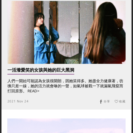
一活潑愛笑的女孩與她的巨大黑洞
人們一開始可能認為女孩很開朗，因她笑得多。她盡全力健康著，彷
彿只差一線，她的活力就會咻的一聲，如氣球被戳一下就漏氣飛竄而
打回原形。 READ>
2021 Nov 24
分享
收藏