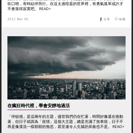
吹口哨，有時結伴而行。在這太過喧囂的世界裡，有勇氣孤單或許才
不會落得寂寞吧。 READ>
2022 Mar 06
分享
收藏
在瘋狂時代裡，學會安靜地過活
「停頓感」是這兩年的主題，儘管我們仍在忙著，時間好像還在推動
著，但日子就因為「疫情」這個大主題，總是充滿了煞車痕，日子不
再是像溪流一樣順順的無恙，甚至連令人生膩的呆板也不是。 READ>