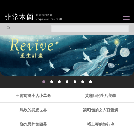
女力故事
觀點專欄
焦點企劃
社會企業
木蘭選片
認識我們
王南琦挺小店小革命
黃湘娟的生活美學
馬欣的異想世界
劉昭儀的女人百憂解
鄧九雲的第四幕
褚士瑩的旅行魂