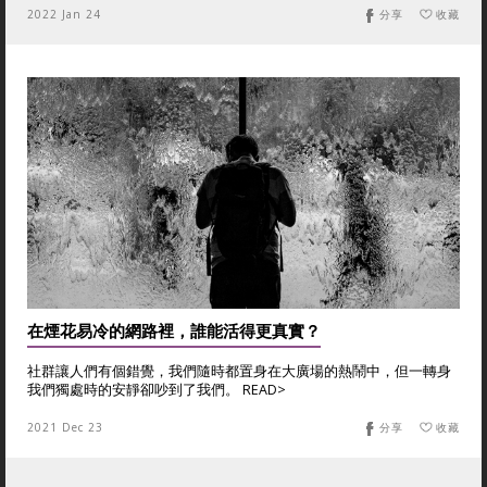
2022 Jan 24
分享
收藏
在煙花易冷的網路裡，誰能活得更真實？
社群讓人們有個錯覺，我們隨時都置身在大廣場的熱鬧中，但一轉身
我們獨處時的安靜卻吵到了我們。 READ>
2021 Dec 23
分享
收藏