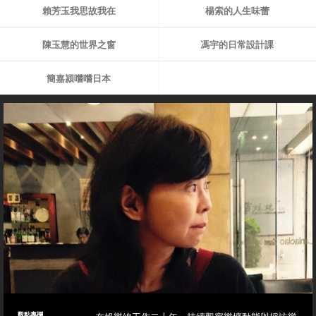
賴芳玉我思故我在
楊索的人生味蕾
陳玉慧的世界之窗
馮宇的日常設計課
簡嘉潁嚐嚐日本
觀點專欄