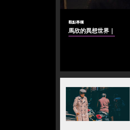
觀點專欄
馬欣的異想世界
｜