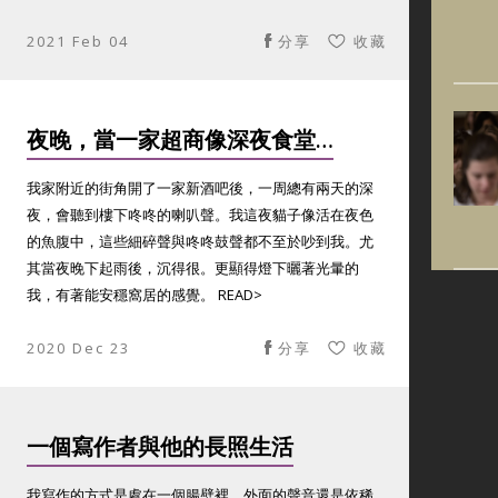
2021 Feb 04
分享
收藏
夜晚，當一家超商像深夜食堂…
我家附近的街角開了一家新酒吧後，一周總有兩天的深
夜，會聽到樓下咚咚的喇叭聲。我這夜貓子像活在夜色
的魚腹中，這些細碎聲與咚咚鼓聲都不至於吵到我。尤
其當夜晚下起雨後，沉得很。更顯得燈下曬著光暈的
我，有著能安穩窩居的感覺。 READ>
2020 Dec 23
分享
收藏
一個寫作者與他的長照生活
我寫作的方式是處在一個腸壁裡，外面的聲音還是依稀