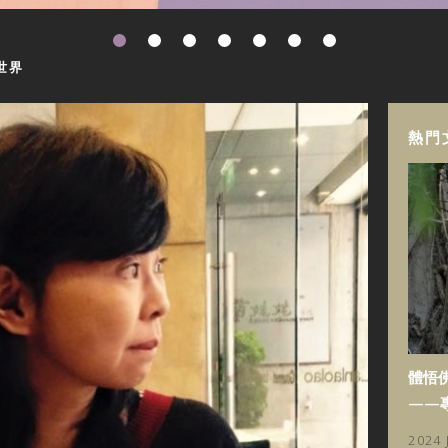
世界
熱門
體悟
——
2024 