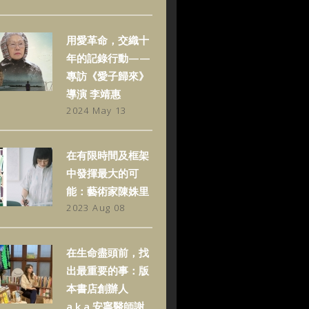
用愛革命，交織十
年的記錄行動——
專訪《愛子歸來》
導演 李靖惠
2024 May 13
在有限時間及框架
中發揮最大的可
能：藝術家陳姝里
2023 Aug 08
在生命盡頭前，找
出最重要的事：版
本書店創辦人
a.k.a.安寧醫師謝