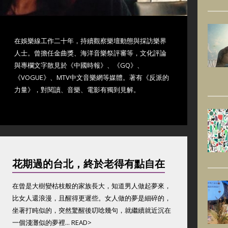
在娛樂線工作二十年，持續觀察樂壇動態與採訪樂界
人士。曾擔任金曲獎、海洋音樂祭評審等，文化評論
與專欄文字散見於《中國時報》、《GQ》、
《VOGUE》、MTV中文音樂網等媒體。著有《反派的
力量》，對閱讀、音樂、電影有獨到見解。
花期過的台北，終於老得有點自在
在曾是大樹變枯枝般的家族長大，知道男人做起夢來，
比女人還浪漫，且醒得更遲些。女人做的夢是細碎的，
坐著打盹似的，突然驚醒後叨唸幾句，就繼續就近沉在
一個淺灘似的夢裡... READ>