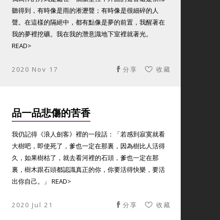
聽得到，有時像是雨的淅瀝聲；有時像是很細碎的人
聲。在這樣的隔絕中，都有點像是夢的前置，我醒著在
我的夢裡挖礦。我在我的潛意識地下室裡就著光。
READ>
2020 Nov 17
分享
收藏
品一品悲傷的苦香
我仍記得《浪人劍客》裡的一段話：「若感到寂寞就看
大樹吧，即使死了，爹也一定在那裏，因為樹比人活得
久，如果樹枯了，就去看河裡的石頭，爹也一定在那
裏，樹木跟石頭都認識真正的你，你要活得快樂，要活
出你自己。」 READ>
2020 Jul 21
分享
收藏