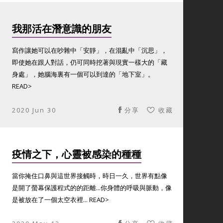
我那活在潛意識的朋友
寫作讓她可以在吵雜中「安靜」，在混亂中「沉思」，
即使她在跟人對話，仍可同時挖著與現實一樣大的「藏
身處」，她腦海裏有一個可以到達的「地下室」。
READ>
2020 Jun 30
分享
收藏
疫情之下，心靈被感染的種種
當你掩住口鼻與這世界接觸時，時日一久，世界有點像
是開了螢幕保護程式的的距離...你身體的呼吸與脈動，像
是被放在了一個太空衣裡... READ>