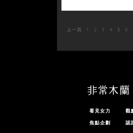
上一頁
1
2
3
4
5
6
看見女力
觀
焦點企劃
認