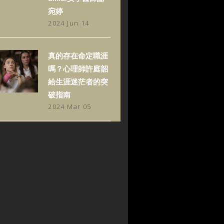
宛婷
2024 Jun 14
真的存在命定職涯
嗎？心理師許庭韶
給生涯迷茫者的突
破指南
2024 Mar 05