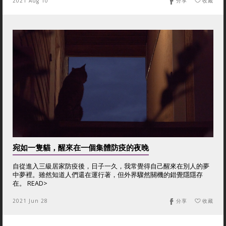
2021 Aug 10
分享
收藏
宛如一隻貓，醒來在一個集體防疫的夜晚
自從進入三級居家防疫後，日子一久，我常覺得自己醒來在別人的夢
中夢裡。雖然知道人們還在運行著，但外界驟然關機的錯覺隱隱存
在。 READ>
2021 Jun 28
分享
收藏