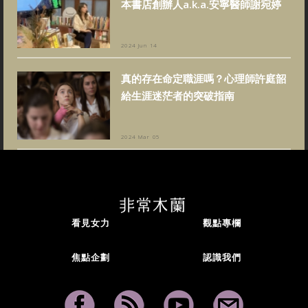
本書店創辦人a.k.a.安寧醫師謝宛婷
2024 Jun 14
真的存在命定職涯嗎？心理師許庭韶
給生涯迷茫者的突破指南
2024 Mar 05
看見女力
觀點專欄
焦點企劃
認識我們