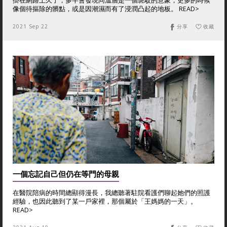
掛在網路上久了，多半會發現同溫層是一個斑駁的意象，更多的時候
像個待摳除的髒點，或是因潮濕而有了浸潤凸起的地板。 READ>
2021 Sep 22
分享
收藏
一個忘記自己但仍在等門的母親
在醫院陪病的時間總顯得漫長，我總聽著駐院看護們聊起她們的照護
經驗，也因此聽到了某一戶家裡，那個屬於「王媽媽的一天」。
READ>