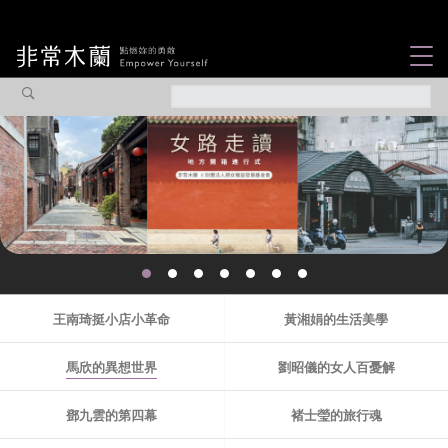
女力故事
觀點專欄
焦點企劃
社會企業
你不知道的那些女
認識我們
性故事...
王南琦挺小店小革命
黃湘娟的生活美學
馬欣的異想世界
劉昭儀的女人百憂解
鄧九雲的第四幕
褚士瑩的旅行魂