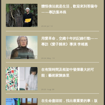
體悟佛法就是生活，歡迎來到菩薩寺
——專訪葉本殊
2024 Jul 12
用愛革命，交織十年的記錄行動——
專訪《愛子歸來》導演 李靖惠
2024 May 13
在有限時間及框架中發揮最大的可
能：藝術家陳姝里
2023 Aug 08
在生命盡頭前，找出最重要的事：版