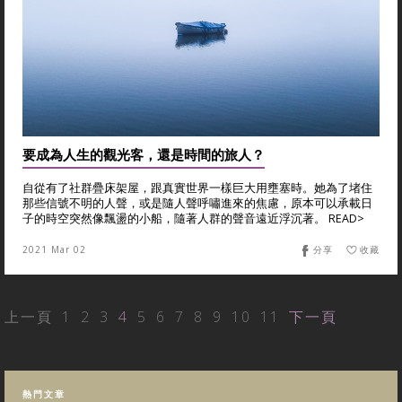
要成為人生的觀光客，還是時間的旅人？
自從有了社群疊床架屋，跟真實世界一樣巨大用壅塞時。她為了堵住
那些信號不明的人聲，或是隨人聲呼嘯進來的焦慮，原本可以承載日
子的時空突然像飄盪的小船，隨著人群的聲音遠近浮沉著。 READ>
2021 Mar 02
分享
收藏
上一頁
1
2
3
4
5
6
7
8
9
10
11
下一頁
熱門文章