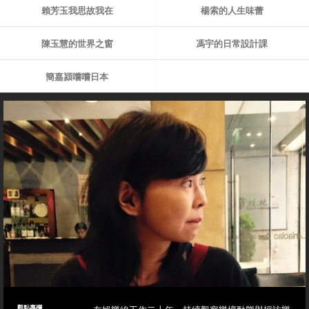
賴芳玉我思故我在
楊索的人生味蕾
陳玉慧的世界之窗
馮宇的日常設計課
簡嘉潁嚐嚐日本
觀點專欄