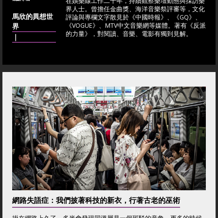
在娛樂線工作二十年，持續觀察樂壇動態與採訪樂
界人士。曾擔任金曲獎、海洋音樂祭評審等，文化
馬欣的異想世
評論與專欄文字散見於《中國時報》、《GQ》、
界
《VOGUE》、MTV中文音樂網等媒體。著有《反派
的力量》，對閱讀、音樂、電影有獨到見解。
｜
網路失語症：我們披著科技的新衣，行著古老的巫術