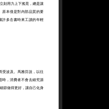
立刻用力上下搖晃，總是讓
」原本僅是對內部品質的要
讓許多念書時來工讀的年輕
而受波及。馬雅芬說，以往
題時，消費者不會去細究源
細節做得更好，讓自己化身