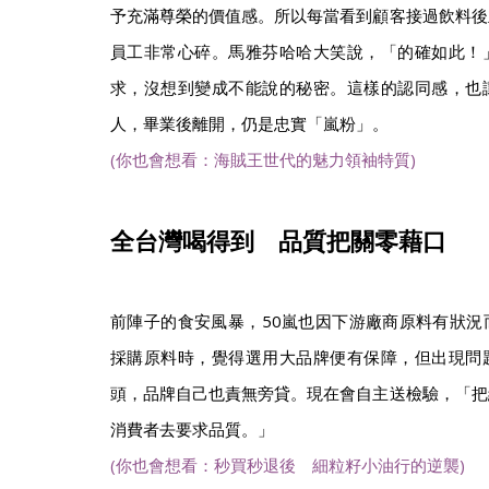
予充滿尊榮的價值感。所以每當看到顧客接過飲料後
員工非常心碎。馬雅芬哈哈大笑說，「的確如此！
求，沒想到變成不能說的秘密。這樣的認同感，也
人，畢業後離開，仍是忠實「嵐粉」。
(你也會想看：海賊王世代的魅力領袖特質)
全台灣喝得到 品質把關零藉口
前陣子的食安風暴，50嵐也因下游廠商原料有狀況
採購原料時，覺得選用大品牌便有保障，但出現問
頭，品牌自己也責無旁貸。現在會自主送檢驗，「把
消費者去要求品質。」
(你也會想看：秒買秒退後 細粒籽小油行的逆襲)