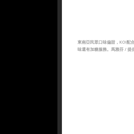
東南亞民眾口味偏甜，KOI配
味還有加糖服務。馬雅芬 / 提