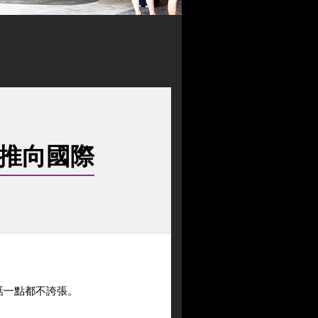
嵐推向國際
話一點都不誇張。