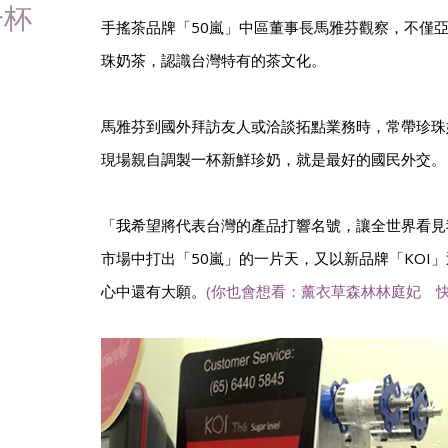
一杯
手搖茶品牌「50嵐」中區董事長馬雅芬觀察，不僅
珠奶茶，認識台灣特有的茶文化。
馬雅芬到國外拜訪友人或洽談拓點業務時，常帶珍珠
現場親自調製一杯新鮮珍奶，就是最好的國民外交。
「我希望將代表台灣的產品打響名號，讓全世界看見
市場中打出「50嵐」的一片天，又以新品牌「KOI
心中還有大願。
(你也會想看：薰衣草森林林庭妃 快