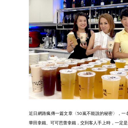
近日網路瘋傳一篇文章〈50嵐不能說的秘密〉，一
華田拿鐵、可可芭蕾拿鐵，交到客人手上時，一定是