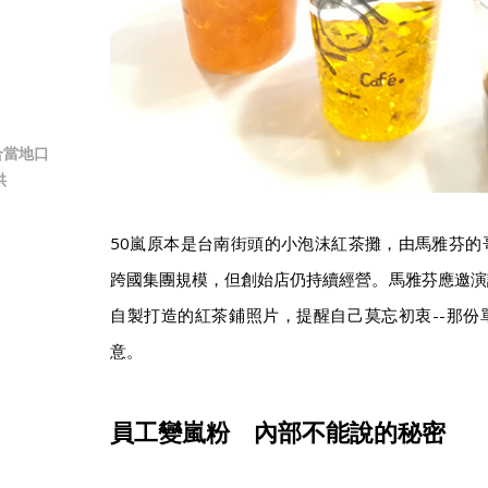
合當地口
供
50嵐原本是台南街頭的小泡沫紅茶攤，由馬雅芬的
跨國集團規模，但創始店仍持續經營。馬雅芬應邀演
自製打造的紅茶鋪照片，提醒自己莫忘初衷--那份
意。
員工變嵐粉 內部不能說的秘密