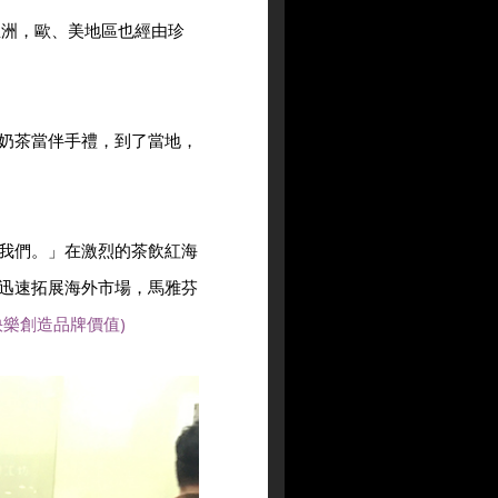
亞洲，歐、美地區也經由珍
奶茶當伴手禮，到了當地，
我們。」在激烈的茶飲紅海
」迅速拓展海外市場，馬雅芬
樂創造品牌價值)