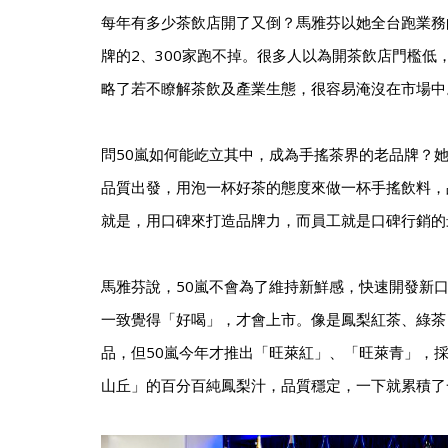
每年有多少茶飲店開了又倒？馬雅芬以她全台跑業務
牌的2、300家跑不掉。很多人以為開茶飲店門檻低
略了若不瞭解茶飲及產業生態，很容易淹沒在市場中
問50嵐如何能屹立其中，成為手搖茶界的老品牌？
品質出發，用泡一杯好茶的態度來做一杯手搖飲料，
就是，用口碑來打造品牌力，而員工就是口碑行銷的
馬雅芬說，50嵐不會為了維持新鮮感，快速開發新
一致覺得「好喝」，才會上市。像是鳳梨紅茶、綠茶
品，但50嵐今年才推出「旺萊紅」、「旺萊青」，
山丘」的百分百純鳳梨汁，品質穩定，一下就累積了