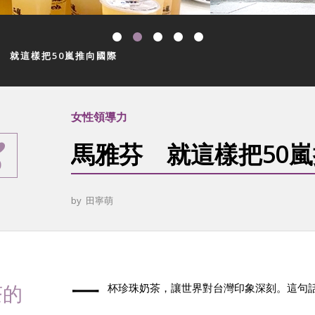
 就這樣把50嵐推向國際
女性領導力
馬雅芬 就這樣把50
0
by
田寧萌
一
茶的
杯珍珠奶茶，讓世界對台灣印象深刻。這句