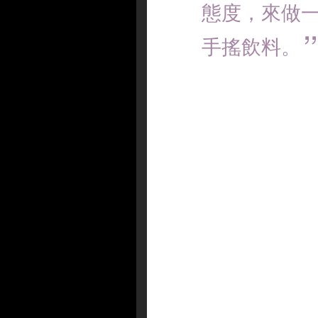
態度，來做
手搖飲料。