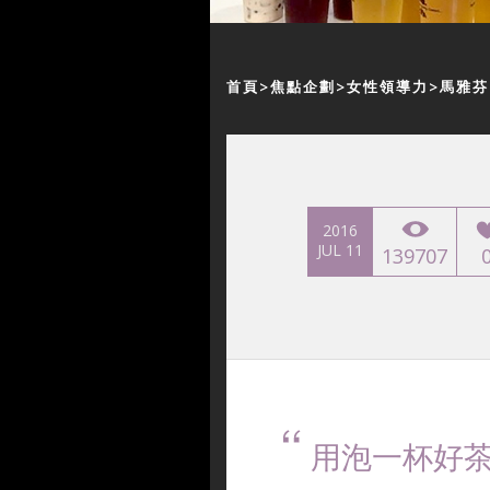
首頁
焦點企劃
女性領導力
馬雅芬
2016
JUL 11
139707
用泡一杯好