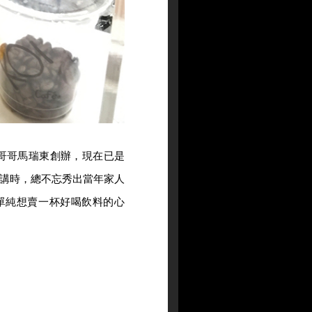
哥哥馬瑞東創辦，現在已是
講時，總不忘秀出當年家人
單純想賣一杯好喝飲料的心