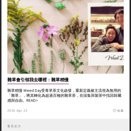
雜草會引領我去哪裡：雜草稍慢
雜草稍慢 Weed Day受青草茶文化啟發，重新定義被主流視為無用的
「雜草」，將其轉化為超過百種的雜草茶，在採集與製茶中找回歸屬
感與自由。
READ>
2026 Apr 23
收藏
看見女力