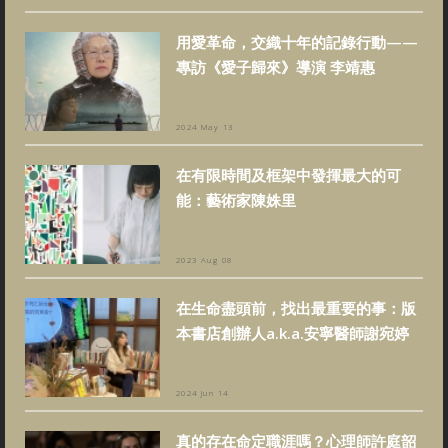
用愛革命，交織十年的記錄行動——
專訪《愛子歸來》導演 李靖惠
2024 May 13
在有限時間及框架中發揮最大的可
能：藝術家陳姝里
2023 Aug 08
在生命盡頭前，找出最重要的事：版
本書店創辦人a.k.a.安寧醫師謝宛婷
2024 Jun 14
真的存在命定職涯嗎？心理師許庭韶