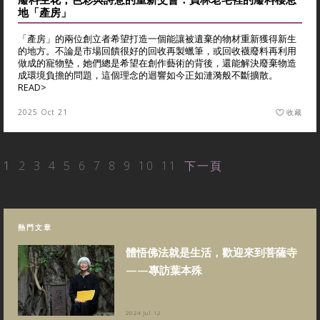
地「產房」
「產房」的兩位創立者希望打造一個能讓被遺棄的物材重新獲得新生
的地方。不論是市場回饋很好的回收再製蠟筆，或回收襪廢料再利用
做成的寵物墊，她們總是希望在創作藝術的背後，還能解決廢棄物造
成環境負擔的問題，這個理念的迴響如今正如漣漪般不斷擴散。
READ>
2025 Oct 21
收藏
1
2
3
4
5
6
7
8
9
10
11
下一頁
熱門文章
體悟佛法就是生活，歡迎來到菩薩寺
——專訪葉本殊
2024 Jul 12