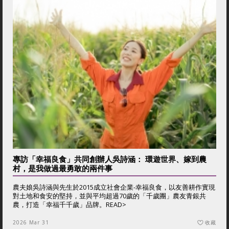
專訪「幸福良食」共同創辦人吳詩涵： 環遊世界、嫁到農
村，是我做過最勇敢的兩件事
農夫娘吳詩涵與先生於2015成立社會企業-幸福良食，以友善耕作實現
對土地和食安的堅持，並與平均超過70歲的「千歲團」農友青銀共
農，打造「幸福千千歲」品牌。
READ>
2026 Mar 31
收藏