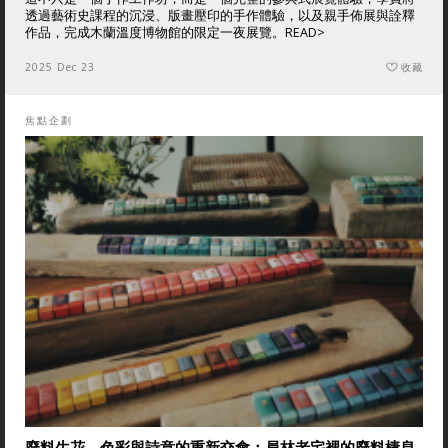
透過藝術史課程的沉浸、版畫壓印的手作體驗，以及親手佈展與詮釋
作品，完成木蘭溫度博物館的限定一夜展覽。
READ>
2025 Dec 23
收藏
焦點企劃
廢料生花，色彩與詩意的重新交會：員林老宅裡的廢料棲息