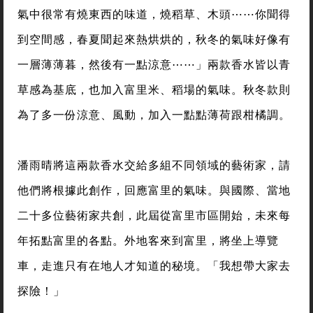
氣中很常有燒東西的味道，燒稻草、木頭⋯⋯你聞得
到空間感，春夏聞起來熱烘烘的，秋冬的氣味好像有
一層薄薄暮，然後有一點涼意⋯⋯」兩款香水皆以青
草感為基底，也加入富里米、稻場的氣味。秋冬款則
為了多一份涼意、風動，加入一點點薄荷跟柑橘調。
潘雨晴將這兩款香水交給多組不同領域的藝術家，請
他們將根據此創作，回應富里的氣味。與國際、當地
二十多位藝術家共創，此屆從富里市區開始，未來每
年拓點富里的各點。外地客來到富里，將坐上導覽
車，走進只有在地人才知道的秘境。「我想帶大家去
探險！」