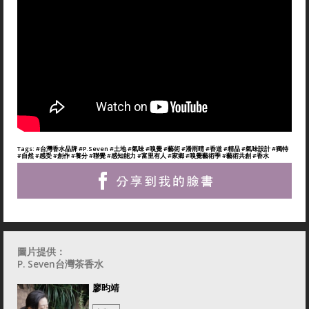
Tags:
#台灣香水品牌
#P.Seven
#土地
#氣味
#嗅覺
#藝術
#潘雨晴
#香道
#精品
#氣味設計
#獨特
#自然
#感受
#創作
#養分
#聯覺
#感知能力
#富里有人
#家鄉
#嗅覺藝術季
#藝術共創
#香水
圖片提供：
P. Seven台灣茶香水
廖昀靖