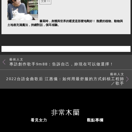
文章 11
書寫時，身體與世界的暖度是那麼地剛好！ 熱愛的植物、動物與
土地都充滿魔法，持續對話，側耳傾聽。
藝術人文
專訪創作歌手9m88：告訴自己，妳現在可以做選擇！
藝術人文
2022台語金曲歌后 江惠儀：如何用最舒服的方式斜槓工程師
／歌手
看見女力
觀點專欄