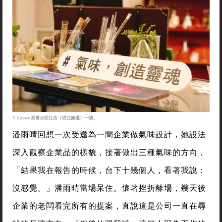
P.Seven茶香水松江店（現已搬遷）一隅。
潘雨晴回想一次受邀為一間企業做氣味設計，她設法
深入觀察企業品的樣貌，接著做出三種氣味的方向，
「結果我在報告的時候，台下十幾個人，看著我說：
沒感覺。」潘雨晴當場呆住。懷著挫折離場，幾天後
企業的老闆看完所有的提案，直說這是公司一直在尋