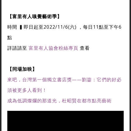
【富里有人嗅覺藝術季】
時間 ▍即日起至2022/11/6(六) ，每日11點至下午6
點
詳請請至
富里有人協會粉絲專頁
查看
【同場加映】
來吧，台灣第一個獨立書店獎——劉鋆：它們的好必
須被更多人看到！
成為低調燦爛的那道光，杜昭賢在都市點亮藝術