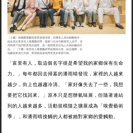
（上圖）留義雕塑藝術家黃鼎億老師，其擅長人身的銅雕創作，
結合這次富里有人嗅覺藝術季，複製13位各年齡富里人的手，並
同時寫下他們對富里的感受，是一個與富里在地人共創的藝術作
品。／（下圖）富里有人嗅覺藝術季從氣味出發，結合國際、在
地藝術家進行共創，希望能為當地帶來更多發展可能。
「富里有人，取這個名字很是希望我的家鄉保有生命
力。」每年都回去掃墓的潘雨晴發現，家裡的人越來
越少，街上也越趨冷清。「家好像失去了一些，我想
要把它找回來。」原本只是想辦氣味展，但隨著連結
到的人越來越多，活動規模隨之擴展成為「嗅覺藝術
季」，和潘雨晴接觸的人都被她對家鄉的愛觸動。