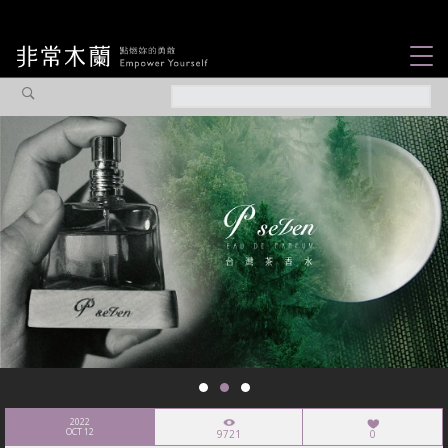
女力故事
觀點專欄
焦點企劃
社會企業
認識我們
2022
OCT 12
9721
0