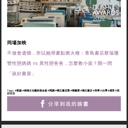
同場加映
不做會遺憾，所以她用書點燃火種：青鳥書店蔡瑞珊
雙性戀媽媽 vs 異性戀爸爸，怎麼教小孩？開一間
「孩好書屋」
Tags:
#劉鋆
#樹梅文化藝術基金會
#閱讀
#獨立書店獎
#獨書獎
#獨立書店
#美學
#台灣
#感受
#美
好生活