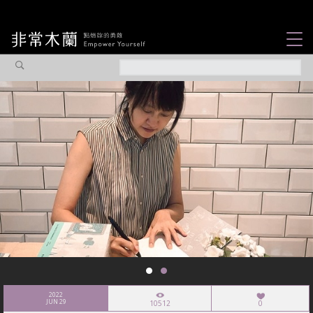
女力故事
觀點專欄
焦點企劃
社會企業
認識我們
2022
JUN 29
10512
0