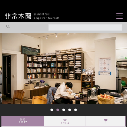
女力故事
觀點專欄
焦點企劃
社會企業
認識我們
2019
APR 17
17804
0