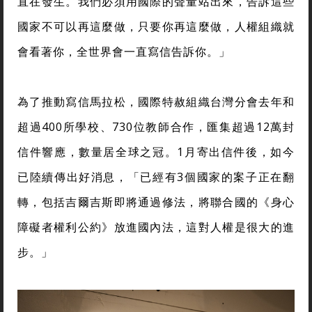
直在發生。我們必須用國際的聲量站出來，告訴這些
國家不可以再這麼做，只要你再這麼做，人權組織就
會看著你，全世界會一直寫信告訴你。」
為了推動寫信馬拉松，國際特赦組織台灣分會去年和
超過400所學校、730位教師合作，匯集超過12萬封
信件響應，數量居全球之冠。1月寄出信件後，如今
已陸續傳出好消息，「已經有3個國家的案子正在翻
轉，包括吉爾吉斯即將通過修法，將聯合國的《身心
障礙者權利公約》放進國內法，這對人權是很大的進
步。」