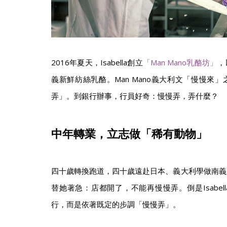
2016年夏天，Isabella創立
「Man Mano乳酪坊」
，
義新鮮紡絲乳酪。Man Mano義大利文「慢慢來
弄」。到銀行辦事，行員好奇：慢慢弄，弄什麼？
中年轉業，立志做「稀有動物」
四十歲轉換跑道，四十歲遠赴日本、義大利學做南義
替她著急：店都開了，不能再慢慢弄。倒是Isabel
行，而是依著既定的步調「慢慢弄」。