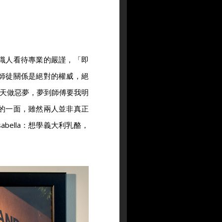
日本職人看待專業的嚴謹，「即
師徒關係是絕對的權威，絕
天做惡夢，夢到師傅要我明
和藹的一面，雖然兩人並非真正
bella：想學義大利乳酪，