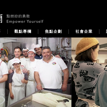
事
觀點專欄
焦點企劃
社會企業