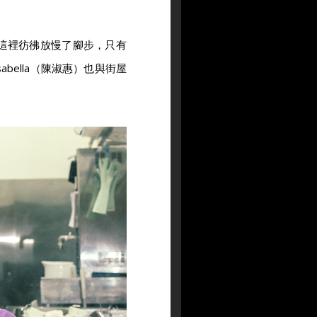
這裡彷彿放慢了腳步，只有
bella（陳淑惠）也與街屋