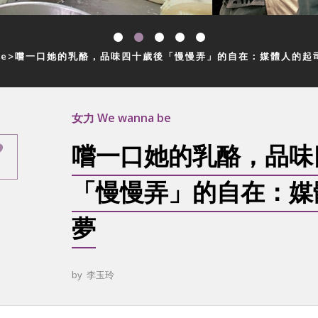
be
嚐一口她的乳酪，品味四十歲後「慢慢弄」的自在：媒體人的起
女力 We wanna be
嚐一口她的乳酪，品味
「慢慢弄」的自在：媒
夢
by
李玉玲