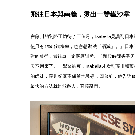
飛往日本與南義，燙出一雙鐵沙掌
在藤川的乳酪工坊待了三個月，Isabella見識到
使只有1%出錯機率，也會想辦法『消滅』。」日本
對的服從，做錯事一定嚴厲訓斥。「那段時間幾乎天
天不用來了。」學習結束，Isabella才看到藤川
的師徒，藤川卻毫不保留地教導，回台前，他告訴Isa
最快的方法就是飛過去，直接敲門。