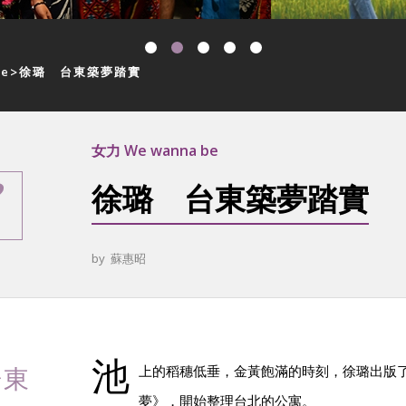
be
徐璐 台東築夢踏實
女力 We wanna be
徐璐 台東築夢踏實
by
蘇惠昭
池
台東
上的稻穗低垂，金黃飽滿的時刻，徐璐出版
夢》，開始整理台北的公寓。