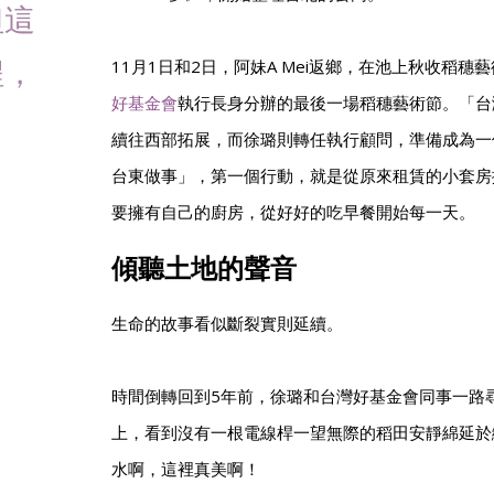
但這
程，
11月1日和2日，阿妹A Mei返鄉，在池上秋收稻
好基金會
執行長身分辦的最後一場稻穗藝術節。「台
續往西部拓展，而徐璐則轉任執行顧問，準備成為一
台東做事」，第一個行動，就是從原來租賃的小套房
要擁有自己的廚房，從好好的吃早餐開始每一天。
傾聽土地的聲音
生命的故事看似斷裂實則延續。
時間倒轉回到5年前，徐璐和台灣好基金會同事一路
上，看到沒有一根電線桿一望無際的稻田安靜綿延於
水啊，這裡真美啊！