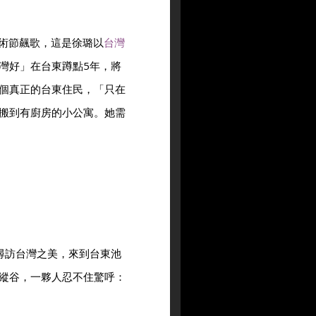
穗藝術節飆歌，這是徐璐以
台灣
灣好」在台東蹲點5年，將
個真正的台東住民，「只在
搬到有廚房的小公寓。她需
尋訪台灣之美，來到台東池
縱谷，一夥人忍不住驚呼：