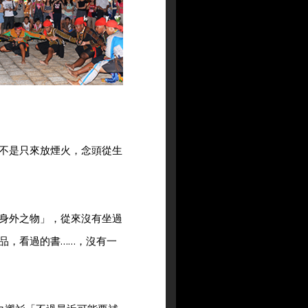
不是只來放煙火，念頭從生
身外之物」，從來沒有坐過
品，看過的書……，沒有一