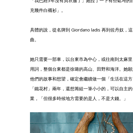
「我已經3年沒有買衣服了」她拉了一下有些鬆垮的
充幾件白襯衫」。
具體的說，從名牌到 Giordano ladis 再到佐丹
曲。
她只需要一部車，以台東市為中心，或往南到太麻里
用詞，整個台東都是徐璐的高山、田野和海洋。她願
他們的故事和想望，確定會繼續做一個「生活在這方
「鐵花村」兩年，還想籌組一筆小小的，可以自主的
業，「但很多時候地方需要的是人，不是大錢。」