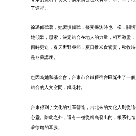
了這裡。
徐璐傾聽著，她習慣傾聽，接受採訪時也一樣，關切
她傾聽，思索，決定結合在地人的力量，相互激盪，
四時更迭，春天辦野餐節，夏日推米食饗宴，秋收時
是冬藏講座。
也因為她和基金會，台東市台鐵舊宿舍區誕生了一個
結合的人文空間，鐵花村。
台東得到了文化的社區營造，台北來的文化人則從這
心靈。除此之外，還有一種從腳底發出的，根系扎進
著徐璐的耳膜。