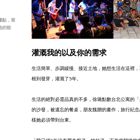
據點，當
地的能
灌溉我的以及你的需求
生活簡單、步調緩慢、接近土地，她想生活在這裡，
根到發芽，灌溉了5年。
生活的絕對必需品真的不多，徐璐點數台北公寓的「
的沙發，被遺忘的餐桌，朋友餽贈的畫作，旅行紀念
樣她必須帶到台東。