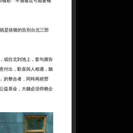
白襯衫「不過最近可能要補
奴，這就是徐璐的告別台北三部
，或往北到池上，套句廣告
意付出，歡喜與人相遇，聽
」的整合者，同時再經營
公益基金，大錢必須仰賴企