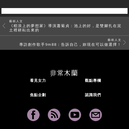
藝術人文
《稻浪上的夢想家》導演蕭菊貞：池上的好，是雙腳扎在泥
土裡耕耘出來的
藝術人文
專訪創作歌手9m88：告訴自己，妳現在可以做選擇！
看見女力
觀點專欄
焦點企劃
認識我們