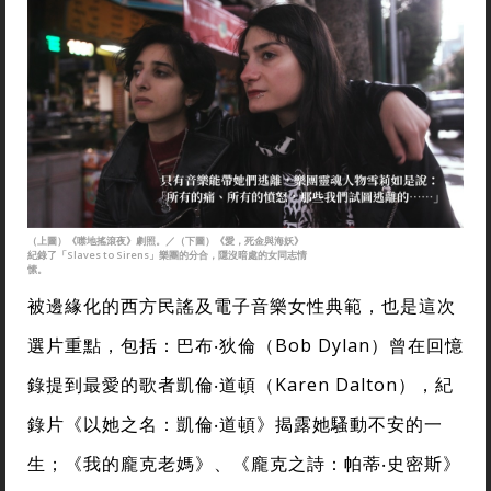
（上圖）《噤地搖滾夜》劇照。／（下圖）《愛，死金與海妖》
紀錄了「Slaves to Sirens」樂團的分合，隱沒暗處的女同志情
愫。
被邊緣化的西方民謠及電子音樂女性典範，也是這次
選片重點，包括：巴布‧狄倫（Bob Dylan）曾在回憶
錄提到最愛的歌者凱倫‧道頓（Karen Dalton），紀
錄片《以她之名：凱倫‧道頓》揭露她騷動不安的一
生；《我的龐克老媽》、《龐克之詩：帕蒂‧史密斯》