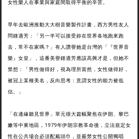
女性樂人在事業與家庭間取得平衡的辛苦。
早年去歐洲推動大大樹音樂製作計畫，西方男性友人
問鍾適芳：「另一半可以接受妳在世界各地跑來跑
去，常不在家嗎？」有人讚譽她是台灣的「『世界音
樂』女皇」，這番美譽鍾適芳應該高興才是，但她不
禁想：「男性做得好，視為理所當然，女性做得好，
被冠上某種美名，反向思考：意謂女性的能力被低
估。」
「在邊緣聽見世界」單元很大篇幅聚焦在伊朗、黎巴
嫩等中東地區，1979年伊朗宗教革命後，立法規定女
性在公共場合必須配戴頭巾，並嚴禁女性公開獨唱