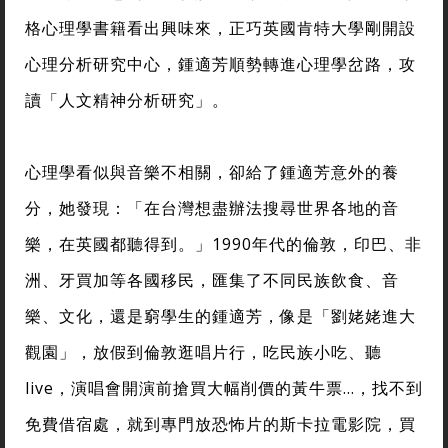
格心理學書籍看出興味來，正巧英國肯特大學剛開設
心理分析研究中心，鍾適芳順勢轉進心理學岔路，攻
讀「人文精神分析研究」。
心理學看似與音樂不相關，卻給了鍾適芳意外的養
分，她發現：「在台灣想盡辦法搜尋世界各地的音
樂，在英國都聽得到。」1990年代的倫敦，印巴、非
洲、牙買加等各國移民，匯集了不同民族飲食、音
樂、文化，還是窮學生的鍾適芳，像是「劉姥姥進大
觀園」，放假到倫敦逛唱片行，吃民族小吃、聽
live，演唱會開演前搶買大幅削價的黃牛票…，找不到
免費借宿處，就到專門放恐怖片的斯卡拉電影院，買