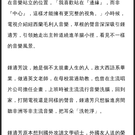
在音樂站立的位置，「我喜歡站在『邊緣』，而非
『中心』，這樣才能擁有更完整的視角。」小時候，
電視介紹紐西蘭毛利人音樂，草根的聲音深深吸引鍾
適芳，引領她走出主幹道繞進羊腸小徑，看見不一樣
的音樂風景。
鍾適芳說，她是個不太規畫人生的人，政大西語系畢
業，做過英文老師，在母校當過助教，也曾在主流唱
片公司擔任企畫，上班時被主流流行音樂洗腦，回到
家，打開電視還是同樣的聲音，鍾適芳只想躲進房間
聽非洲等非主流音樂，把耳朵「洗乾淨」。
鍾適芳原本想到國外攻讀文學碩士，外國友人送的榮