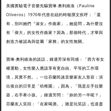
美國實驗電子音樂先驅寶琳‧奧利維洛（Pauline
Oliveros）1970年代曾在紐約時報撰文疾呼：「還
有，別叫她們『淑女』作曲家」，她提問，為什麼沒
有「偉大」的女性作曲家？因為，那個時代，才華與
創造力被認為與從屬「家務」的女性無關。
寶琳‧奧利維洛的談話，鍾適芳深有同感：「西方有女
權運動，女性樂人應該享有更自由、平等的工作環
境，其實不然。」一位芬蘭民謠音樂家友人形容：演
出後台的日常是「幼稚園」，因為，「我是左手拉樂
器，右手牽小孩。」鍾適芳問：「妳的另一半呢？」
芬蘭友人笑回：「在家喝酒。」雖是玩笑話，也道盡