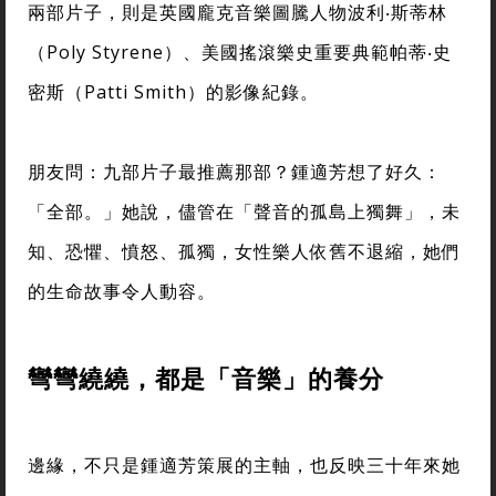
兩部片子，則是英國龐克音樂圖騰人物波利‧斯蒂林
（Poly Styrene）、美國搖滾樂史重要典範帕蒂‧史
密斯（Patti Smith）的影像紀錄。
朋友問：九部片子最推薦那部？鍾適芳想了好久：
「全部。」她說，儘管在「聲音的孤島上獨舞」，未
知、恐懼、憤怒、孤獨，女性樂人依舊不退縮，她們
的生命故事令人動容。
彎彎繞繞，都是「音樂」的養分
邊緣，不只是鍾適芳策展的主軸，也反映三十年來她