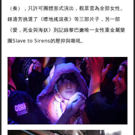
（奏），只許可團體形式演出，觀眾需為全部女性。
鍾適芳挑選了《噤地搖滾夜》等三部片子，另一部
《愛，死金與海妖》則記錄黎巴嫩唯一女性重金屬樂
團Slave to Sirens的壓抑與嘶吼。