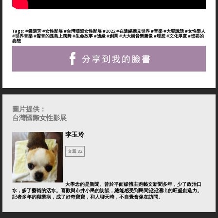
Tags:
#鍾適芳
#女性影展
#台灣國際女性影展
#2022
#在邊緣聽見世界
#音樂
#大聲說話
#女性樂人
#世界音樂
#聲音的孤島上獨舞
#生命故事
#邊緣
#創業
#大大樹音樂圖像
#理想
#文化厚度
#想要的
姿態
圖片提供：
台灣國際女性影展
李玉玲
文章 82
大學念的是新聞。曾於平面媒體主跑藝文新聞多年，少了政治口
水，多了藝術的活水。喜歡與市井小民的訪談，總能感受到民間泌泌湧出的旺盛創造力。
記者多年的職業病，成了好奇寶寶，和人聊天時，不自覺會像在訪問。