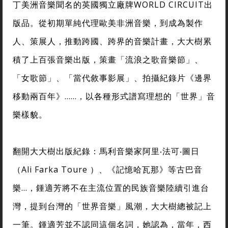
丁美洲音樂聞名的英國獨立廠牌WORLD CIRCUIT出
版品。從初期單純代理歐美非洲音樂，到成為製作
人、策展人，推動跨國、跨界的音樂計畫，大大樹累
積了上百張音樂出版，策畫「流浪之歌音樂節」、
「女歌節」、「當代敘事影展」、拍攝紀錄片《邊界
移動兩百年》……，以各種形式譜寫理想的「世界」音
樂樣貌。
翻開大大樹出版紀錄：馬利音樂家阿里‧法可‧圖日
（Ali Farka Toure ）、《記憶哈瓦那》等古巴音
樂…，鍾適芳將不在主流位置的民族音樂陸續引進台
灣，提到台灣的「世界音樂」風潮，大大樹總被記上
一筆。鍾適芳並不認同這個名詞，她認為，當年，西