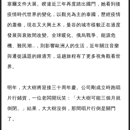
塞爾文件大展。睽違近三年再度踏出國門，她看到後
疫情時代世界的變化，以觀光為主的泰國，歷經疫情
的蕭條，現在又大興土木，曼谷的城市樣貌正在過度
發展與衰敗間改變。全球暖化、俄烏戰爭、能源危
機、難民潮…，則影響歐洲人的生活，近年關注音樂
與遷徙議題的鍾適芳，這趟旅程有了更多視角觀看世
界。
明年，大大樹將迎接三十周年慶。公司剛成立時跑唱
片行鋪貨，一位老闆開玩笑：「大大樹可能三個月就
倒閉。」結果，大大樹沒倒，那間唱片行倒是關門
了。