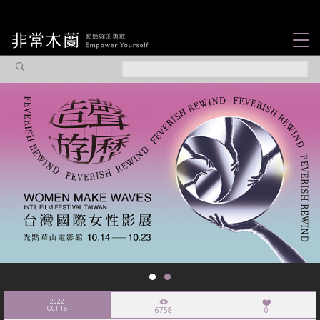
女力故事
觀點專欄
焦點企劃
社會企業
認識我們
2022
OCT 18
6758
0