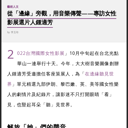
藝術人文
從「邊緣」旁觀，用音樂傳聲——專訪女性
影展選片人鍾適芳
by
李玉玲
2
022台灣國際女性影展
」10月中旬起在台北光點
華山一連舉行十天。今年，大大樹音樂圖像創辦
人鍾適芳受邀擔任客座策展人，為「
在邊緣聽見世
界
」單元精選九部伊朗、黎巴嫩、英、美等國女性樂
人的劇情片及紀錄片，讓影迷不只打開眼睛「看」
見，也豎起耳朵「聽」見世界。
解放「她」們的聲音