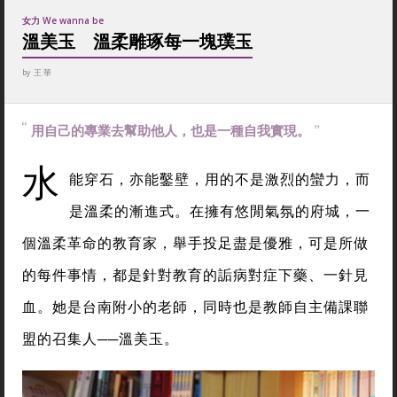
女力 We wanna be
溫美玉 溫柔雕琢每一塊璞玉
by
王 華
用自己的專業去幫助他人，也是一種自我實現。
水
能穿石，亦能鑿壁，用的不是激烈的蠻力，而
是溫柔的漸進式。在擁有悠閒氣氛的府城，一
個溫柔革命的教育家，舉手投足盡是優雅，可是所做
的每件事情，都是針對教育的詬病對症下藥、一針見
血。她是台南附小的老師，同時也是教師自主備課聯
盟的召集人──溫美玉。