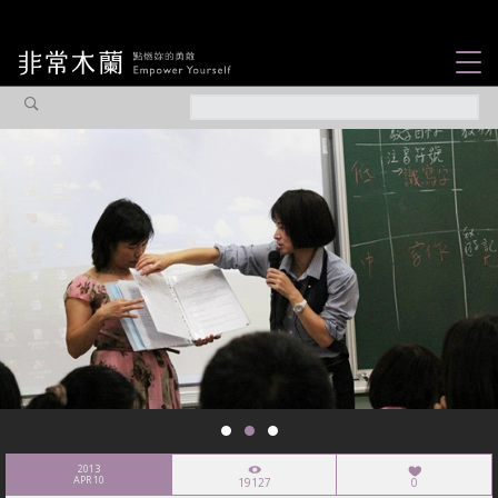
女力故事
觀點專欄
焦點企劃
社會企業
認識我們
2013
APR 10
19127
0