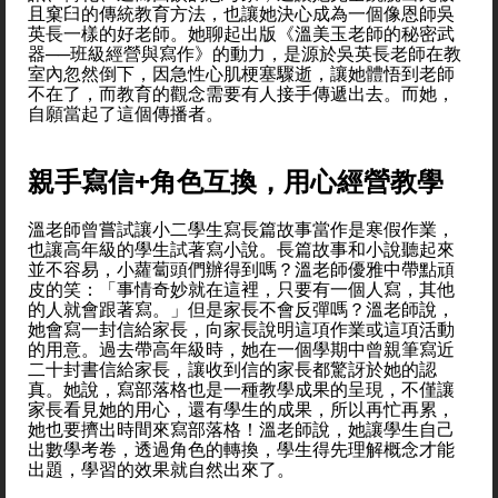
且窠臼的傳統教育方法，也讓她決心成為一個像恩師吳
英長一樣的好老師。她聊起出版《溫美玉老師的秘密武
器──班級經營與寫作》的動力，是源於吳英長老師在教
室內忽然倒下，因急性心肌梗塞驟逝，讓她體悟到老師
不在了，而教育的觀念需要有人接手傳遞出去。而她，
自願當起了這個傳播者。
親手寫信+角色互換，用心經營教學
溫老師曾嘗試讓小二學生寫長篇故事當作是寒假作業，
也讓高年級的學生試著寫小說。長篇故事和小說聽起來
並不容易，小蘿蔔頭們辦得到嗎？溫老師優雅中帶點頑
皮的笑：「事情奇妙就在這裡，只要有一個人寫，其他
的人就會跟著寫。」但是家長不會反彈嗎？溫老師說，
她會寫一封信給家長，向家長說明這項作業或這項活動
的用意。過去帶高年級時，她在一個學期中曾親筆寫近
二十封書信給家長，讓收到信的家長都驚訝於她的認
真。她說，寫部落格也是一種教學成果的呈現，不僅讓
家長看見她的用心，還有學生的成果，所以再忙再累，
她也要擠出時間來寫部落格！溫老師說，她讓學生自己
出數學考卷，透過角色的轉換，學生得先理解概念才能
出題，學習的效果就自然出來了。