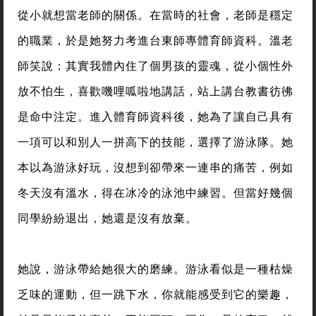
從小就想當老師的關係。在當時的社會，老師是穩定
的職業，於是她努力考進台東師專體育師資科。溫老
師笑說：其實我體內住了個男孩的靈魂，從小個性外
放不怕生，喜歡嘰哩呱啦地講話，站上講台教書彷彿
是命中注定。進入體育師資科後，她為了讓自己具有
一項可以和別人一拼高下的技能，選擇了游泳隊。她
本以為游泳好玩，沒想到卻帶來一連串的痛苦，例如
冬天沒有溫水，得在冰冷的泳池中練習。但當好幾個
同學紛紛退出，她還是沒有放棄。
她說，游泳帶給她很大的磨練。游泳看似是一種枯燥
乏味的運動，但一跳下水，你就能感受到它的樂趣，