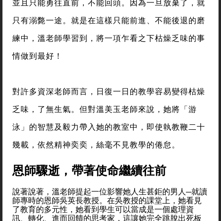
並且只能勇往直前，不能回頭。因為一旦放棄了，就
只有溺斃一途。就是在這樣只能前進、不能後退的磨
練中，溫老師學習到，將一項乍看之下枯燥乏味的事
情做到最好！
對許多資深老師而言，日復一日的教學容易變得枯燥
乏味，了無生氣。但對溫美玉老師來說，她將「游
泳」的智慧及毅力帶入她的教室中，即使執教鞭二十
幾載，依然精神奕奕，絲毫不見教學的倦怠。
恩師驟逝，帶著使命繼續往前
說著說著，溫老師提起一位影響她人生甚鉅的男人─就讀
師專時的恩師吳英長教授。在吳教授的課堂上，她看見
了教育的多元性，她看到學生可以當成是一個處理資
訊、轉化、進而回饋的思考家，這讓她完全跳脫出死板