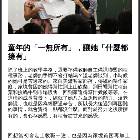
童年的「一無所有」，讓她「什麼都
擁有」
除了班上的教學事務，還要準備教師自主備課聯盟的種
種事務，老師的手腳不會打結嗎？溫老師談到，小時候
的她可是苦過來的。來自美濃客家部落，傳統的耕作家
庭，家境貧困的她得幫忙到上山砍柴、到田裡幫忙種菸
葉和撿蝸牛到市場販售、回到家還得幫忙煮飯等等。在
這樣的成長背景下，練就了她八爪章魚般的能力。溫老
師說，也就是因為經歷過辛苦，所以長大後遇到再困難
的事情，就會覺得一點都沒什麼。而對於努力之後所擁
有的，會心存感恩，有種苦盡甘來的感覺。
回想當初會走上教職一途，也是因為家境貧困再加上