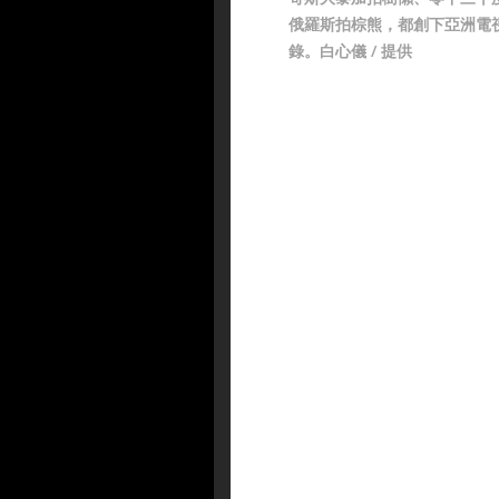
俄羅斯拍棕熊，都創下亞洲電
錄。白心儀 / 提供