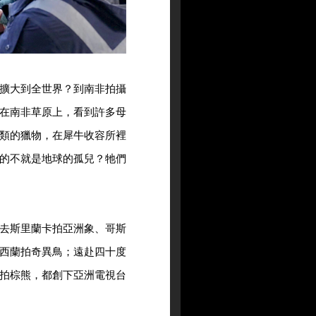
擴大到全世界？到南非拍攝
在南非草原上，看到許多母
類的獵物，在犀牛收容所裡
的不就是地球的孤兒？牠們
去斯里蘭卡拍亞洲象、哥斯
西蘭拍奇異鳥；遠赴四十度
拍棕熊，都創下亞洲電視台