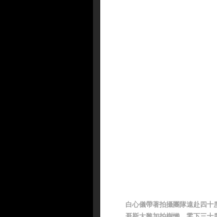
白心儀帶著拍攝團隊遠赴四十
哥斯大黎加拍樹懶、零下三十