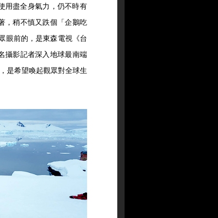
使用盡全身氣力，仍不時有
著，稍不慎又跌個「企鵝吃
眾眼前的，是東森電視《台
兩名攝影記者深入地球最南端
，是希望喚起觀眾對全球生