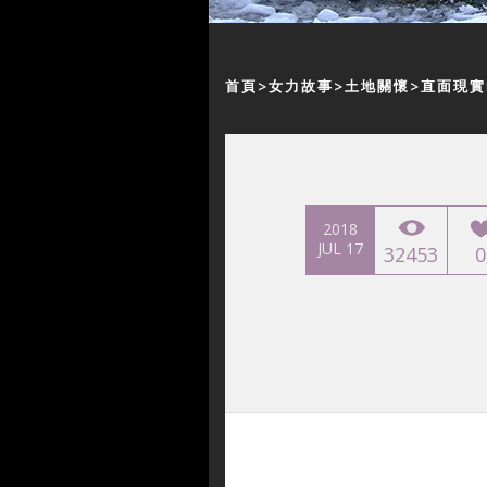
首頁
女力故事
土地關懷
直面現實
2018
JUL 17
32453
0