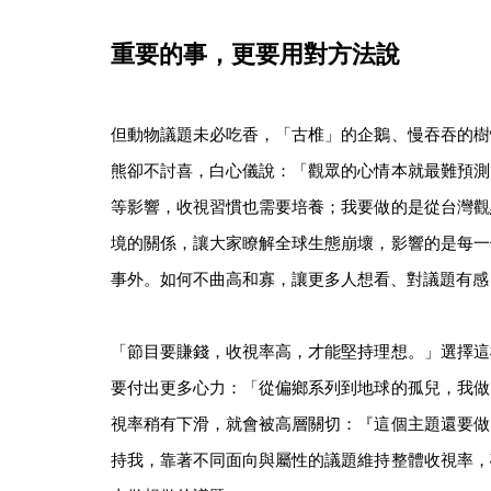
重要的事，更要用對方法說
但動物議題未必吃香，「古椎」的企鵝、慢吞吞的樹
熊卻不討喜，白心儀說：「觀眾的心情本就最難預測
等影響，收視習慣也需要培養；我要做的是從台灣觀
境的關係，讓大家瞭解全球生態崩壞，影響的是每一
事外。如何不曲高和寡，讓更多人想看、對議題有感
「節目要賺錢，收視率高，才能堅持理想。」選擇這
要付出更多心力：「從偏鄉系列到地球的孤兒，我做
視率稍有下滑，就會被高層關切：『這個主題還要做
持我，靠著不同面向與屬性的議題維持整體收視率，