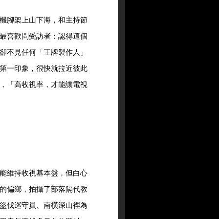
機腳架上山下海，和主持節
最喜歡問受訪者：認得這個
卻不見任何「王牌製作人」
第一印象，很快就拉近彼此
，「高收視率，才能讓電視
能維持收視基本盤，但白心
的偏鄉，拍攝了部落隔代教
盜伐巡守員、南橫深山裡為