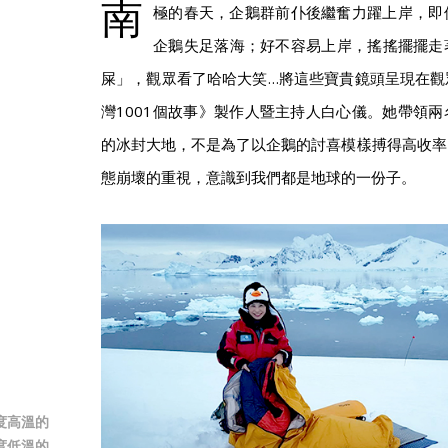
南
極的春天，企鵝群前仆後繼奮力躍上岸，即
企鵝失足落海；好不容易上岸，搖搖擺擺走
屎」，觀眾看了哈哈大笑…將這些寶貴鏡頭呈現在觀
灣1001個故事》製作人暨主持人白心儀。她帶領
的冰封大地，不是為了以企鵝的討喜模樣搏得高收率
態崩壞的重視，意識到我們都是地球的一份子。
度高溫的
度低溫的