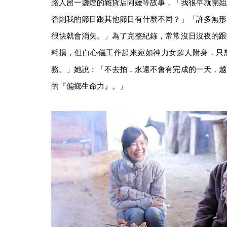
路人留一盞燈的雜貨店阿嬤等故事，「我很早就開始
否則我的節目跟其他節目有什麼不同？」「許多無形
很快就會消失。」為了完整紀錄，常常沒日沒夜的跟
耗損，但白心儀工作起來宛如神力女超人附身，只
務。」她說：「不去拍，永遠不會有完成的一天，越
的『偏鄉生命力』。」