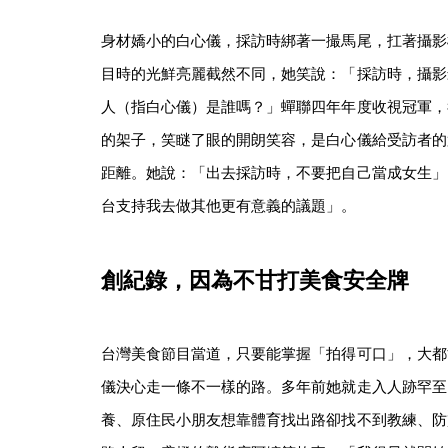
身材嬌小的白心儀，採訪時綁著一撮馬尾，扛著攝影
目時的光鮮亮麗截然不同，她笑說：「採訪時，攝影
人（指白心儀）是誰嗎？」蟬聯四年年度收視冠軍，
的架子，笑瞇了眼的開朗笑容，是白心儀給受訪者的
距離。她說：「出去採訪時，不要把自己當成女生」
台支持我去做其他更有意義的議題」。
創紀錄，因為不甘打美食安全牌
台灣美食節目當道，只要能掌握「拍得可口」，大都
儀決心走一條不一樣的路。多年前她就走入人跡罕至
養、原住民小朋友想靠體育找出路卻找不到教練、防