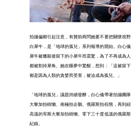
拍攝偏鄉引起注意，有贊助商問她要不要把關懷視野
白犀牛，是「地球的孤兒」系列報導的開始。白心儀
犀牛被獵殺後留下的小犀牛而震驚，為了不再成為人
都被割掉犀角。她在睡夢中驚醒，想到：「這被留下
都是因為人類的貪婪而受害，被迫成為孤兒。」
「地球的孤兒」議題持續發酵，白心儀帶著拍攝團隊
大黎加拍樹懶、南極拍企鵝、俄羅斯拍棕熊，再到紐
高溫的哥斯大黎加拍樹懶、零下三十度低溫的俄羅斯
紀錄。