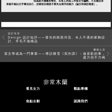
現為政大傳播所學生、耳草人內容工作室文字編輯。不太確定未
來能不能以文字養活自己，但當前目標是不要失去寫字的能力（論文和採訪都是）。
設計生活
Design 設計短評——發光的路面河流、令人不適的家飾設
計、羊毛不做織品
藝術人文
當文學成為一門事業——專訪陳雪《寫作課》：做喜歡的事，
盡力但不力竭
看見女力
觀點專欄
焦點企劃
認識我們