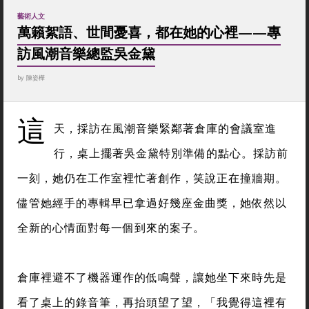
藝術人文
萬籟絮語、世間憂喜，都在她的心裡——專
訪風潮音樂總監吳金黛
by
陳姿樺
這
天，採訪在風潮音樂緊鄰著倉庫的會議室進
行，桌上擺著吳金黛特別準備的點心。採訪前
一刻，她仍在工作室裡忙著創作，笑說正在撞牆期。
儘管她經手的專輯早已拿過好幾座金曲獎，她依然以
全新的心情面對每一個到來的案子。
倉庫裡避不了機器運作的低鳴聲，讓她坐下來時先是
看了桌上的錄音筆，再抬頭望了望，「我覺得這裡有