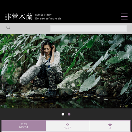
女力故事
觀點專欄
焦點企劃
社會企業
認識我們
2023
NOV 14
8247
0