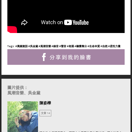
Tags:
#萬籟絮語
#吳金黛
#風潮音樂
#錄音
#聲音
#相遇
#聽覺養分
#生命本質
#自然
#柔性力量
圖片提供：
風潮音樂、吳金黛
陳姿樺
文章 14