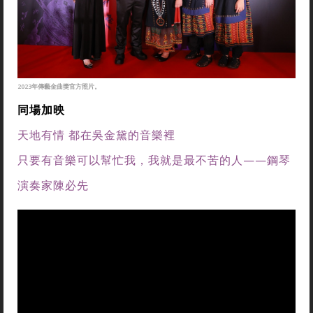
2023年傳藝金曲獎官方照片。
同場加映
天地有情 都在吳金黛的音樂裡
只要有音樂可以幫忙我，我就是最不苦的人——鋼琴
演奏家陳必先